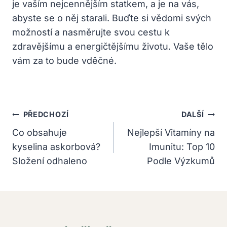
je vaším nejcennějším statkem, a je na vás,
abyste se o něj starali. Buďte si vědomi svých
možností a nasměrujte svou cestu k
zdravějšímu a energičtějšímu životu. Vaše tělo
vám za to bude vděčné.
Navigace
PŘEDCHOZÍ
DALŠÍ
Pro
Co obsahuje
Nejlepší Vitamíny na
kyselina askorbová?
Imunitu: Top 10
Příspěvek
Složení odhaleno
Podle Výzkumů