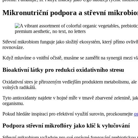
Mikronutriční podpora a střevní mikrobi
Střevní mikrobiom funguje jako složitý ekosystém, který přímo ovlivňu
rovnováze.
Když mluvíme o vnitřní očistě, musíme se zaměřit na synergii mezi vl
Bioaktivní látky pro redukci oxidativního stresu
Oxidativní stres je přirozeným vedlejším produktem metabolismu, ale 
volných radikálů.
Tyto antioxidanty najdete v hojné míře v tmavě zbarvené zelenině, ja
organismu.
Pokud hledáte inspiraci pro efektivní využití surovin, prozkoumejte
o
Podpora střevní mikroflóry jako klíč k vylučování
Střevní mikrobiom vyžaduje pro své správné fungování prebiotickou v