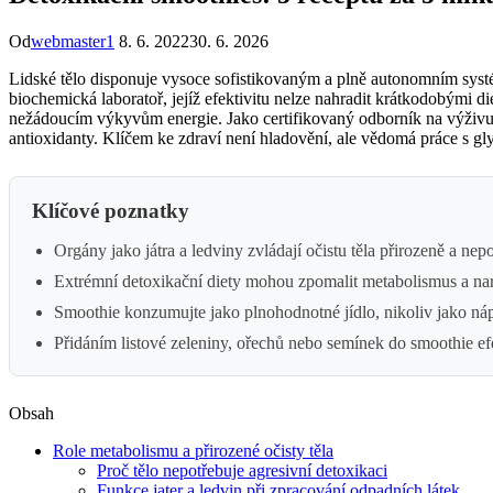
Od
webmaster1
8. 6. 2022
30. 6. 2026
Lidské tělo disponuje vysoce sofistikovaným a plně autonomním systé
biochemická laboratoř, jejíž efektivitu nelze nahradit krátkodobými d
nežádoucím výkyvům energie. Jako certifikovaný odborník na výživu
antioxidanty. Klíčem ke zdraví není hladovění, ale vědomá práce s 
Klíčové poznatky
Orgány jako játra a ledviny zvládají očistu těla přirozeně a nep
Extrémní detoxikační diety mohou zpomalit metabolismus a naru
Smoothie konzumujte jako plnohodnotné jídlo, nikoliv jako náp
Přidáním listové zeleniny, ořechů nebo semínek do smoothie efe
Obsah
Role metabolismu a přirozené očisty těla
Proč tělo nepotřebuje agresivní detoxikaci
Funkce jater a ledvin při zpracování odpadních látek