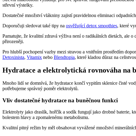
střevní výstelky.
Dostatečné množství vlákniny zajistí pravidelnou eliminaci odpadních
Doporučuji sledovat také tipy na
osvěžující detox smoothies
, které vy
Pamatujte, že kvalitní zdravá výživa není o radikálních dietách, al
přirozeněji.
Pro hlubší pochopení vazby mezi stravou a vnitřním prostředím dopo
Detoxinista
,
Vitamix
nebo
Blendtopia
, které kladou důraz na celistvos
Hydratace a elektrolytická rovnováha na 
Mnoho lidí se domnívá, že hydratace končí vypitím sklenice čisté vo
potřebujeme správný poměr elektrolytů.
Vliv dostatečné hydratace na buněčnou funkci
Elektrolyty jako draslík, hořčík a sodík fungují jako drobné baterie,
bolestem hlavy a zpomalenému metabolismu.
Kvalitní pitný režim by měl obsahovat vyvážené množství minerálních