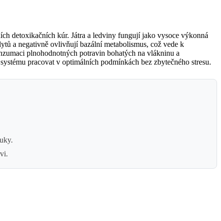
ch detoxikačních kúr. Játra a ledviny fungují jako vysoce výkonná
olytů a negativně ovlivňují bazální metabolismus, což vede k
nzumaci plnohodnotných potravin bohatých na vlákninu a
 systému pracovat v optimálních podmínkách bez zbytečného stresu.
uky.
vi.