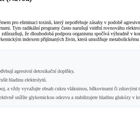
mem pro eliminaci toxinů, který nepotřebuje zásahy v podobě agresivní
ietami. Tyto radikální programy často narušují vnitřní rovnováhu elektr
 zdůrazňuji, že dlouhodobá podpora organismu spočívá výhradně v ko
glykemickým indexem přijímaných živin, která umožňuje metabolickému
otřebují agresivní detoxikační doplňky.
šit hladinu elektrolytů.
oj, a vždy vyvažujte obsah cukru vlákninou, bílkovinami či zdravými t
ktivně snížíte glykemickou odezvu a stabilizujete hladinu glukózy v kr