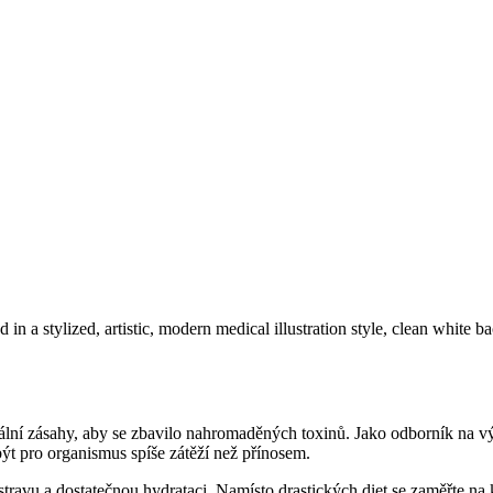
kální zásahy, aby se zbavilo nahromaděných toxinů. Jako odborník na v
být pro organismus spíše zátěží než přínosem.
avu a dostatečnou hydrataci. Namísto drastických diet se zaměřte na kv