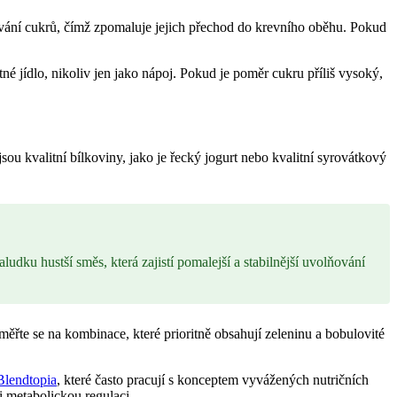
vání cukrů, čímž zpomaluje jejich přechod do krevního oběhu. Pokud
né jídlo, nikoliv jen jako nápoj. Pokud je poměr cukru příliš vysoký,
u kvalitní bílkoviny, jako je řecký jogurt nebo kvalitní syrovátkový
ludku hustší směs, která zajistí pomalejší a stabilnější uvolňování
měřte se na kombinace, které prioritně obsahují zeleninu a bobulovité
Blendtopia
, které často pracují s konceptem vyvážených nutričních
i metabolickou regulaci.