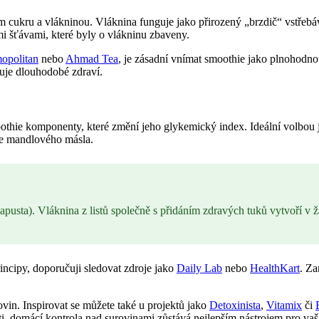
 cukru a vlákninou. Vláknina funguje jako přirozený „brzdič“ vstřebá
mi šťávami, které byly o vlákninu zbaveny.
opolitan
nebo
Ahmad Tea
, je zásadní vnímat smoothie jako plnohodnot
zuje dlouhodobé zdraví.
hie komponenty, které změní jeho glykemický index. Ideální volbou jso
íce mandlového másla.
kapusta). Vláknina z listů společně s přidáním zdravých tuků vytvoří v ža
rincipy, doporučuji sledovat zdroje jako
Daily Lab
nebo
HealthKart
. Za
vin. Inspirovat se můžete také u projektů jako
Detoxinista
,
Vitamix
či
ti, domácí kontrola nad surovinami zůstává nejlepším nástrojem pro vaš