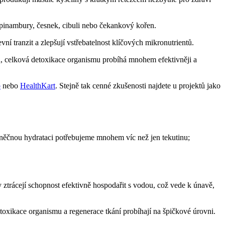
topinambury, česnek, cibuli nebo čekankový kořen.
vní tranzit a zlepšují vstřebatelnost klíčových mikronutrientů.
ku, celková detoxikace organismu probíhá mnohem efektivněji a
b
nebo
HealthKart
. Stejně tak cenné zkušenosti najdete u projektů jako
uněčnou hydrataci potřebujeme mnohem víc než jen tekutinu;
y ztrácejí schopnost efektivně hospodařit s vodou, což vede k únavě,
oxikace organismu a regenerace tkání probíhají na špičkové úrovni.