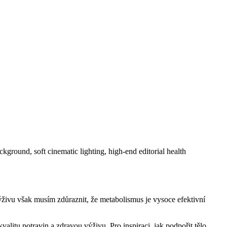
ýživu však musím zdůraznit, že metabolismus je vysoce efektivní
alitu potravin a zdravou výživu. Pro inspiraci, jak podpořit tělo