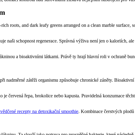
om
je naši schopnost regenerace. Správná výživa není jen o kaloriích, ale
ákninou a bioaktivními látkami. Právě ty hrají hlavní roli v ochraně b
při nadměrné zátěži organismu způsobuje chronické záněty. Bioaktivní 
ko je červená řepa, brokolice nebo kapusta. Pravidelná konzumace těchto
svědčené recepty na detoxikační smoothie
. Kombinace čerstvých plodů 
lákninu. Ta slouží jako potrava pro prospěšné bakterie, které následně