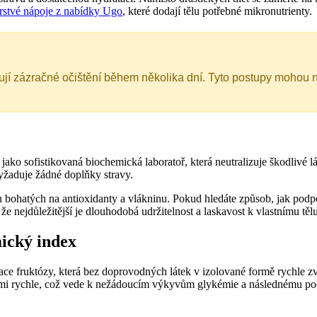
rstvé nápoje z nabídky Ugo
, které dodají tělu potřebné mikronutrienty.
í zázračné očištění během několika dní. Tyto postupy mohou na
í jako sofistikovaná biochemická laboratoř, která neutralizuje škodlivé 
vyžaduje žádné doplňky stravy.
ohatých na antioxidanty a vlákninu. Pokud hledáte způsob, jak podpoři
 že nejdůležitější je dlouhodobá udržitelnost a laskavost k vlastnímu tělu
ický index
e fruktózy, která bez doprovodných látek v izolované formě rychle zvy
elmi rychle, což vede k nežádoucím výkyvům glykémie a následnému po