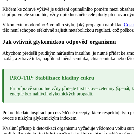
Klíčem ke zdravé výživě je udržení optimálního poměru mezi obsahem
si připravujete smoothie, vždy upřednostněte celé plody před ovocný
V kontextu moderního životního stylu, jaký propagují například
Cosm
tělo není schopno efektivně zajistit metabolickou regulaci, což poško
Jak ovlivnit glykemickou odpověď organismu
Abychom předešli prudkým nárůstům inzulínu, je nutné přidat ke smoot
izolát, a zdravé tuky, například lněná semínka, chia semínka nebo lž
PRO-TIP: Stabilizace hladiny cukru
Při přípravě smoothie vždy přidejte hrst listové zeleniny (špenát, 
energie bez náhlých glykemických propadů.
Pokud hledáte inspiraci pro osvědčené recepty, které respektují tyto p
ovoce s nízkým glykemickým indexem.
Kvalitní přístup k detoxikaci organismu vyžaduje vědomou volbu suro
profilů. Pamatujte, že i když značky jako Ugo nabízejí rychlé možnos