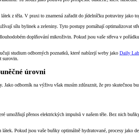
 látek z těla. V praxi to znamená zařadit do jídelníčku potraviny jako 
užívají sílu bylinek a zeleniny. Tyto postupy pomáhají optimalizovat stře
e o dlouhodobém doplňování mikroživin. Pokud jsou vaše střeva v pořád
ručuji studium odborných poznatků, které nabízejí weby jako
Daily La
t surovin.
buněčné úrovni
dy. Jako odborník na výživu však musím zdůraznit, že pro skutečnou b
 které umožňují přenos elektrických impulsů v našem těle. Bez nich buňk
 látek. Pokud jsou vaše buňky optimálně hydratované, procesy jako det