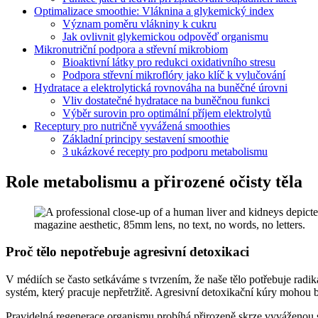
Optimalizace smoothie: Vláknina a glykemický index
Význam poměru vlákniny k cukru
Jak ovlivnit glykemickou odpověď organismu
Mikronutriční podpora a střevní mikrobiom
Bioaktivní látky pro redukci oxidativního stresu
Podpora střevní mikroflóry jako klíč k vylučování
Hydratace a elektrolytická rovnováha na buněčné úrovni
Vliv dostatečné hydratace na buněčnou funkci
Výběr surovin pro optimální příjem elektrolytů
Receptury pro nutričně vyvážená smoothies
Základní principy sestavení smoothie
3 ukázkové recepty pro podporu metabolismu
Role metabolismu a přirozené očisty těla
Proč tělo nepotřebuje agresivní detoxikaci
V médiích se často setkáváme s tvrzením, že naše tělo potřebuje radi
systém, který pracuje nepřetržitě. Agresivní detoxikační kúry mohou 
Pravidelná regenerace organismu probíhá přirozeně skrze vyváženou str