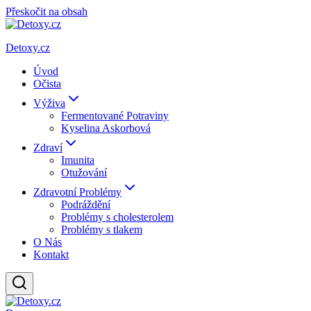
Přeskočit na obsah
Detoxy.cz
Úvod
Očista
Výživa
Fermentované Potraviny
Kyselina Askorbová
Zdraví
Imunita
Otužování
Zdravotní Problémy
Podráždění
Problémy s cholesterolem
Problémy s tlakem
O Nás
Kontakt