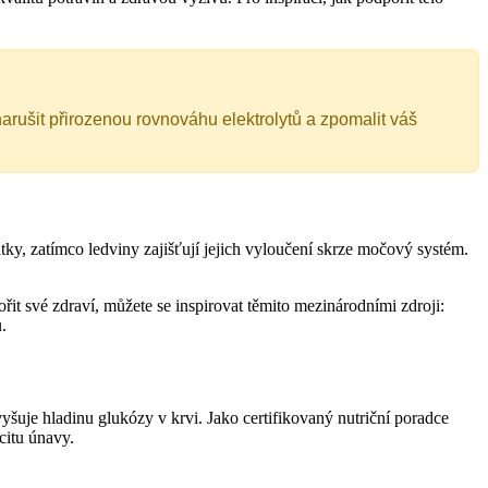
rušit přirozenou rovnováhu elektrolytů a zpomalit váš
látky, zatímco ledviny zajišťují jejich vyloučení skrze močový systém.
t své zdraví, můžete se inspirovat těmito mezinárodními zdroji:
.
šuje hladinu glukózy v krvi. Jako certifikovaný nutriční poradce
citu únavy.