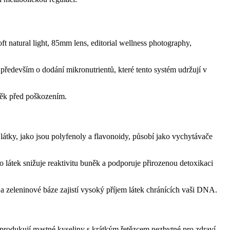
 především o dodání mikronutrientů, které tento systém udržují v
uněk před poškozením.
látky, jako jsou polyfenoly a flavonoidy, působí jako vychytávače
 látek snižuje reaktivitu buněk a podporuje přirozenou detoxikaci
a zeleninové báze zajistí vysoký příjem látek chránících vaši DNA.
 produkují mastné kyseliny s krátkým řetězcem nezbytné pro zdraví