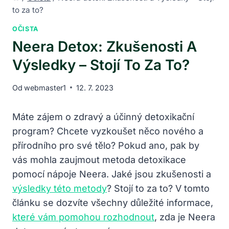
to za to?
OČISTA
Neera Detox: Zkušenosti A
Výsledky – Stojí To Za To?
Od
webmaster1
12. 7. 2023
Máte zájem o zdravý a účinný detoxikační
program? Chcete vyzkoušet něco nového a
přírodního pro své tělo? Pokud ano, pak by
vás mohla zaujmout metoda detoxikace
pomocí nápoje Neera. Jaké jsou zkušenosti a
výsledky této metody
? Stojí to za to? V tomto
článku se dozvíte všechny důležité informace,
které vám pomohou rozhodnout
, zda je Neera