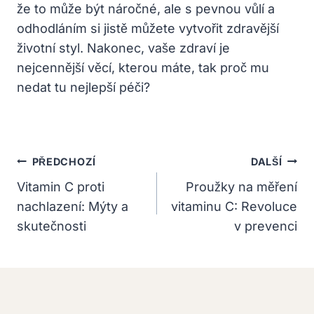
že to může být náročné, ale s pevnou vůlí a
odhodláním si jistě můžete vytvořit zdravější
životní styl. Nakonec, vaše zdraví je
nejcennější věcí, kterou máte, tak proč mu
nedat tu nejlepší péči?
Navigace
PŘEDCHOZÍ
DALŠÍ
Pro
Vitamin C proti
Proužky na měření
nachlazení: Mýty a
vitaminu C: Revoluce
Příspěvek
skutečnosti
v prevenci