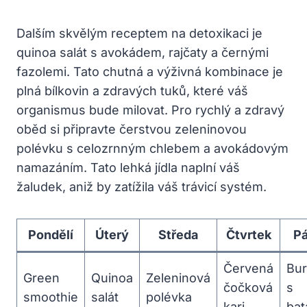
Dalším skvělým receptem na detoxikaci je
quinoa salát s avokádem, rajčaty a černými
fazolemi. Tato chutná a výživná kombinace je
plná bílkovin a zdravých tuků, které váš
organismus bude milovat. Pro rychlý a zdravý
oběd si připravte čerstvou zeleninovou
polévku s celozrnným chlebem a avokádovým
namazáním. Tato lehká jídla naplní váš
žaludek, aniž by zatížila váš trávicí systém.
Pondělí
Úterý
Středa
Čtvrtek
Pá
Červená
Bur
Green
Quinoa
Zeleninová
čočková
s
smoothie
salát
polévka
kari
bat