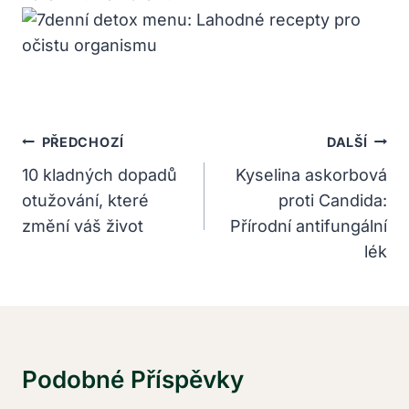
Navigace
PŘEDCHOZÍ
DALŠÍ
Pro
10 kladných dopadů
Kyselina askorbová
otužování, které
proti Candida:
Příspěvek
změní váš život
Přírodní antifungální
lék
Podobné Příspěvky