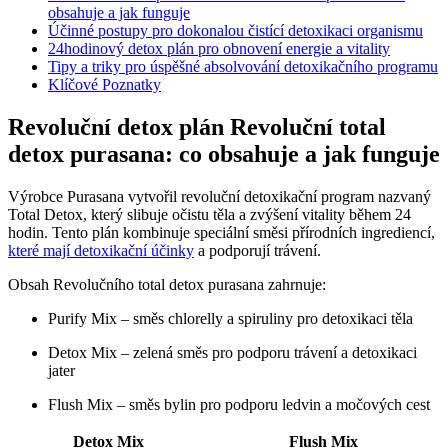
obsahuje a jak funguje
Účinné postupy pro dokonalou čistící detoxikaci organismu
24hodinový detox plán pro obnovení energie a vitality
Tipy a triky pro úspěšné absolvování detoxikačního programu
Klíčové Poznatky
Revoluční detox plán Revoluční total
detox purasana: co obsahuje a jak funguje
Výrobce Purasana vytvořil revoluční detoxikační program nazvaný
Total Detox, který slibuje očistu těla a zvýšení vitality během 24
hodin. Tento plán kombinuje speciální směsi přírodních ingrediencí,
které mají detoxikační účinky
a podporují trávení.
Obsah Revolučního total detox purasana zahrnuje:
Purify Mix – směs chlorelly a spiruliny pro detoxikaci těla
Detox Mix – zelená směs pro podporu trávení a detoxikaci
jater
Flush Mix – směs bylin pro podporu ledvin a močových cest
Detox Mix
Flush Mix