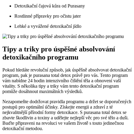
Detoxikační čajová kůra od Purasany
Rostlinné přípravky pro očistu jater
Lehké a vyvážené detoxikační jídlo
Tipy a triky pro úspěšné absolvování
detoxikačního programu
Pokud hledáte revoluční způsob, jak úspěšně absolvovat detoxikační
program, pak je purasana total detox právě pro vás. Tento program
vám nabídne 24 hodin intenzivního čištění těla a obnovení vaší
vitality. S několika tipy a triky vám tento detoxikační program
pomůže dosáhnout maximálních výsledků.
Nezapomeňte dodržovat pravidla programu a držet se doporučených
postupů pro optimální účinky. Získejte energii a zdraví z té
nejkvalitnější přírodní formy detoxikace. S purasana total detox se
zbavte škodlivin a toxiny a udělejte nejlepší věc pro své tělo a duši.
Buďte připraveni na revoluci ve vašem životě s touto jedinečnou
detoxikační metodou.