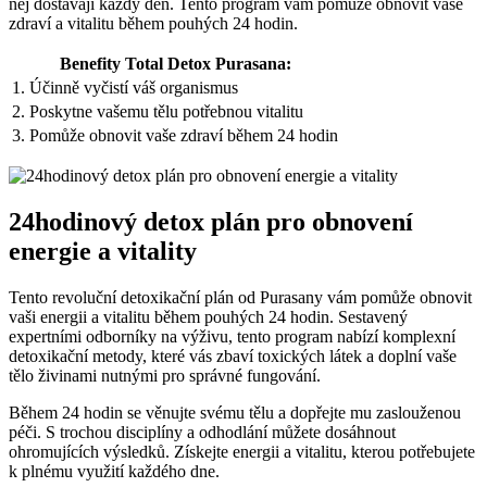
něj dostávají každý den. Tento program vám pomůže obnovit vaše
zdraví a vitalitu během pouhých 24 hodin.
Benefity Total Detox Purasana:
1. Účinně vyčistí váš organismus
2. Poskytne vašemu tělu potřebnou vitalitu
3. Pomůže obnovit vaše zdraví během 24 hodin
24hodinový detox plán pro obnovení
energie a vitality
Tento revoluční detoxikační plán od Purasany vám pomůže obnovit
vaši energii a vitalitu během pouhých 24 hodin. Sestavený
expertními odborníky na výživu, tento program nabízí komplexní
detoxikační metody, které vás zbaví toxických látek a doplní vaše
tělo živinami nutnými pro správné fungování.
Během 24 hodin se věnujte svému tělu a dopřejte mu zaslouženou
péči. S trochou disciplíny a odhodlání můžete dosáhnout
ohromujících výsledků. Získejte energii a vitalitu, kterou potřebujete
k plnému využití každého dne.