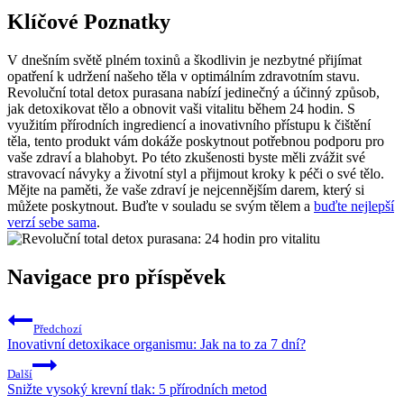
Klíčové Poznatky
V dnešním světě plném toxinů a škodlivin je nezbytné přijímat
opatření k udržení našeho těla v optimálním zdravotním stavu.
Revoluční total detox purasana nabízí jedinečný a účinný způsob,
jak detoxikovat tělo a obnovit vaši vitalitu během 24 hodin. S
využitím přírodních ingrediencí a inovativního přístupu k čištění
těla, tento produkt vám dokáže poskytnout potřebnou podporu pro
vaše zdraví a blahobyt. Po této zkušenosti byste měli zvážit své
stravovací návyky a životní styl a přijmout kroky k péči o své tělo.
Mějte na paměti, že vaše zdraví je nejcennějším darem, který si
můžete poskytnout. Buďte v souladu se svým tělem a
buďte nejlepší
verzí sebe sama
.
Navigace pro příspěvek
Předchozí
Inovativní detoxikace organismu: Jak na to za 7 dní?
Další
Snižte vysoký krevní tlak: 5 přírodních metod