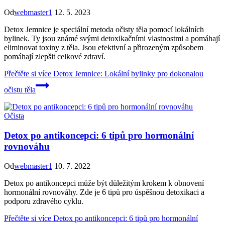
Od
webmaster1
12. 5. 2023
Detox Jemnice je speciální metoda očisty těla pomocí lokálních
bylinek. Ty jsou známé svými detoxikačními vlastnostmi a pomáhají
eliminovat toxiny z těla. Jsou efektivní a přirozeným způsobem
pomáhají zlepšit celkové zdraví.
Přečtěte si více
Detox Jemnice: Lokální bylinky pro dokonalou
očistu těla
Očista
Detox po antikoncepci: 6 tipů pro hormonální
rovnováhu
Od
webmaster1
10. 7. 2022
Detox po antikoncepci může být důležitým krokem k obnovení
hormonální rovnováhy. Zde je 6 tipů pro úspěšnou detoxikaci a
podporu zdravého cyklu.
Přečtěte si více
Detox po antikoncepci: 6 tipů pro hormonální