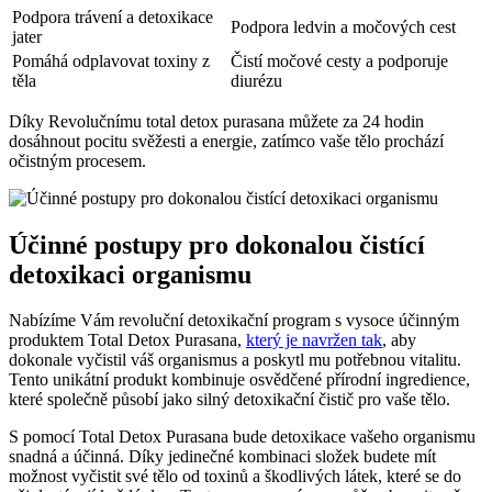
Podpora trávení a detoxikace
Podpora ledvin a močových cest
jater
Pomáhá odplavovat toxiny z
Čistí močové cesty a podporuje
těla
diurézu
Díky Revolučnímu total detox purasana můžete za 24 hodin
dosáhnout pocitu svěžesti a energie, zatímco vaše tělo prochází
očistným procesem.
Účinné postupy pro dokonalou čistící
detoxikaci organismu
Nabízíme Vám revoluční detoxikační program s vysoce účinným
produktem Total Detox Purasana,
který je navržen tak
, aby
dokonale vyčistil váš organismus a poskytl mu potřebnou vitalitu.
Tento unikátní produkt kombinuje osvědčené přírodní ingredience,
které společně působí jako silný detoxikační čistič pro vaše tělo.
S pomocí Total Detox Purasana bude detoxikace vašeho organismu
snadná a účinná. Díky jedinečné kombinaci složek budete mít
možnost vyčistit své tělo od toxinů a škodlivých látek, které se do