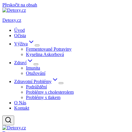
Přeskočit na obsah
Detoxy.cz
Úvod
Očista
Výživa
Fermentované Potraviny
Kyselina Askorbová
Zdraví
Imunita
Otužování
Zdravotní Problémy
Podráždění
Problémy s cholesterolem
Problémy s tlakem
O Nás
Kontakt