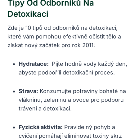
Tipy ‍od Odborníků Na
Detoxikaci
Zde je 10 tipů od odborníků na detoxikaci,⁤
které vám pomohou efektivně ⁤očistit⁤ tělo a
získat nový začátek pro rok 2011:
Hydratace:
‌ Pijte‍ hodně vody‍ každý den,
abyste ⁢podpořili detoxikační proces.
Strava:
⁤Konzumujte⁤ potraviny bohaté‍ na
vlákninu, zeleninu a​ ovoce pro ⁢podporu
trávení a ‌detoxikaci.
Fyzická aktivita:
Pravidelný pohyb ‍a​
cvičení ‍pomáhají ⁣eliminovat ⁣toxiny skrz