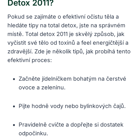
Detox 2011?
Pokud ⁢se zajímáte o‍ efektivní očistu těla a
hledáte⁢ tipy na total detox, jste⁢ na správném
místě. Total detox 2011 je skvělý způsob, jak ​
vyčistit své tělo od toxinů a feel energičtější a
zdravější. Zde je několik ​tipů, jak⁢ probíhá tento
efektivní proces:
Začněte jídelníčkem​ bohatým na čerstvé
ovoce a ⁤zeleninu.
Pijte hodně⁢ vody nebo bylinkových čajů.
Pravidelně cvičte⁢ a​ dopřejte si‌ dostatek
odpočinku.