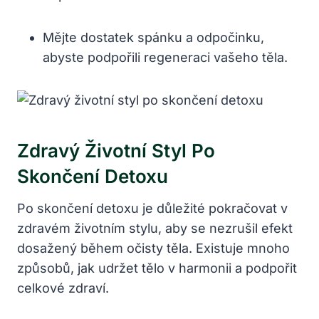
Mějte ‍dostatek spánku a odpočinku,​
abyste ⁢podpořili regeneraci vašeho⁣ těla.
Zdravý Životní Styl Po​
Skončení Detoxu
Po skončení⁤ detoxu ‌je důležité ⁤pokračovat v
zdravém životním stylu, aby se​ nezrušil ⁢efekt
⁤dosažený během ⁣očisty těla.⁣ Existuje‍ mnoho
způsobů,⁣ jak ‍udržet tělo v harmonii a podpořit
celkové zdraví.