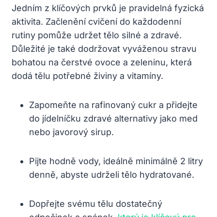
Jedním z klíčových prvků​ je pravidelná fyzická
aktivita. Začlenění‌ cvičení do ​každodenní
⁤rutiny‌ pomůže⁢ udržet tělo silné a ‍zdravé.
Důležité je ​také dodržovat vyváženou stravu⁢
bohatou na čerstvé ⁤ovoce ‍a‌ zeleninu,‌ která
dodá‍ tělu​ potřebné živiny⁢ a vitamíny.
Zapomeňte ​na rafinovaný cukr ⁤a ⁣přidejte
do⁢ jídelníčku zdravé ⁣alternativy jako med
nebo javorový sirup.
Pijte hodně ​vody, ideálně minimálně⁢ 2 litry
denně, abyste udrželi⁤ tělo hydratované.
Dopřejte svému‌ tělu dostatečný