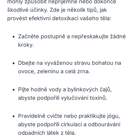
mohly způsobit nepříjemné nebo dokonce
⁤škodlivé účinky. Zde‌ je několik tipů, jak
⁣provést efektivní‌ detoxikaci vašeho těla:
Začněte postupně​ a nepřeskakujte žádné ​
kroky.
Dbejte ‌na ‍vyváženou⁤ stravu bohatou na
⁤ovoce, zeleninu a celá zrna.
Pijte hodně vody a bylinkových čajů,
abyste⁤ podpořili ​vylučování toxinů.
Pravidelně ‍cvičte nebo praktikujte jógu,
‍abyste podpořili⁣ cirkulaci a odbourávání
odpadních látek⁢ z těla.