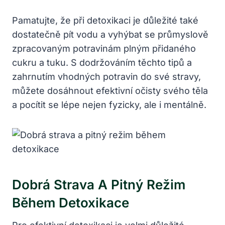
Pamatujte, ⁤že při detoxikaci ⁤je důležité také
dostatečně‍ pít vodu a ​vyhýbat se průmyslově‌
zpracovaným potravinám plným přidaného
cukru a tuku.⁤ S dodržováním těchto tipů‍ a
zahrnutím vhodných⁣ potravin do ⁤své​ stravy,
můžete dosáhnout efektivní očisty svého těla
a pocítit se⁣ lépe ‌nejen fyzicky,‍ ale i mentálně.
Dobrá Strava ​a​ Pitný Režim
Během Detoxikace