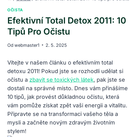
OČISTA
Efektivní Total Detox 2011: 10
Tipů Pro Očistu
Od
webmaster1
2. 5. 2025
Vítejte ⁤v⁢ našem článku o efektivním ‍total
detoxu 2011! Pokud jste se rozhodli udělat si
očistu a
zbavit se toxických látek
, ⁢pak⁤ jste⁤ se
dostali na správné místo. Dnes vám přinášíme
10 tipů, jak​ provést důkladnou očistu,⁣ která
vám pomůže ⁢získat zpět vaši energii a‌ vitalitu.
Připravte se⁢ na⁣ transformaci vašeho těla a
‍mysli⁣ a začněte novým zdravým životním‌
stylem!