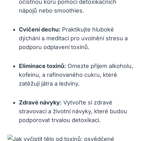
očistnou kůru pomocí ⁢detoxikačních
nápojů nebo‌ smoothies.
Cvičení dechu:
Praktikujte‍ hluboké
dýchání⁢ a meditaci pro ​uvolnění stresu a
podporu odplavení ‍toxinů.
Eliminace toxinů:
⁢Omezte příjem alkoholu,
kofeinu,‌ a rafinovaného‌ cukru, které
zatěžují játra a ledviny.
Zdravé návyky:
Vytvořte si​ zdravé
stravovací a​ životní ‌návyky,​ které budou
podporovat trvalou detoxikaci.