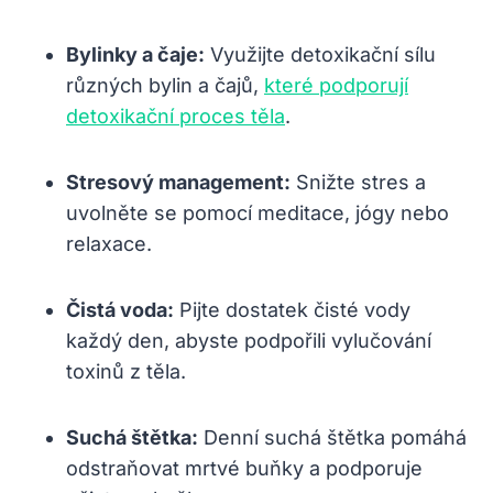
Bylinky a čaje:
Využijte ⁢detoxikační‌ sílu
různých ⁤bylin​ a‍ čajů,
které podporují
detoxikační proces těla
.
Stresový management:
Snižte stres a
‌uvolněte ⁤se‌ pomocí meditace, jógy nebo
relaxace.
Čistá voda:
Pijte dostatek ⁤čisté​ vody
každý den, abyste podpořili vylučování
toxinů z těla.
Suchá štětka:
⁣Denní suchá štětka pomáhá
odstraňovat⁤ mrtvé buňky a podporuje