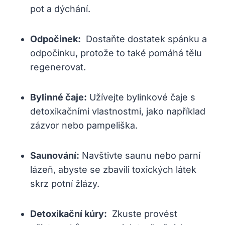
pot a dýchání.
Odpočinek:
⁤ Dostaňte ⁣dostatek spánku⁣ a
‍odpočinku,⁢ protože ⁣to také pomáhá tělu
regenerovat.
Bylinné čaje:
Užívejte bylinkové čaje s⁣
detoxikačními vlastnostmi,⁢ jako⁢ například
zázvor nebo ⁣pampeliška.
Saunování:
Navštivte saunu ‌nebo parní‌
lázeň, abyste⁢ se⁤ zbavili toxických látek‍
skrz potní žlázy.
Detoxikační kúry:
⁤ Zkuste provést