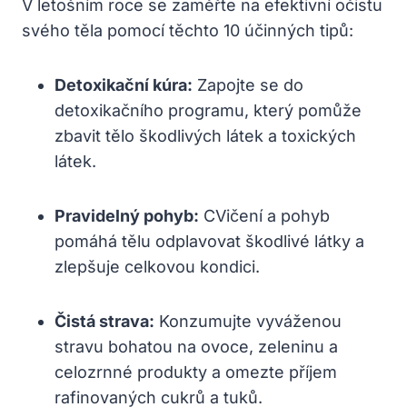
V⁤ letošním‌ roce⁢ se zaměřte na efektivní‌ očistu
svého ​těla pomocí ​těchto 10 účinných tipů:
Detoxikační kúra:
​Zapojte se⁣ do
detoxikačního programu, ​který pomůže
zbavit ⁢tělo škodlivých látek ⁢a toxických
látek.
Pravidelný pohyb:
CVičení ⁣a pohyb
pomáhá tělu odplavovat škodlivé ⁣látky a ​
zlepšuje celkovou‌ kondici.
Čistá ⁤strava:
‍Konzumujte vyváženou
stravu bohatou na ovoce, zeleninu a
celozrnné produkty a omezte ⁢příjem
⁤rafinovaných cukrů a tuků.