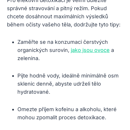
Pro efektivní detoxikaci je velmi důležité
správné stravování a ⁢pitný režim.‍ Pokud
chcete dosáhnout ‌maximálních⁣ výsledků
během očisty vašeho ⁤těla, dodržujte‌ tyto tipy:
Zaměřte se na konzumaci čerstvých
organických surovin,‍
jako jsou ovoce
a
⁣zelenina.
Pijte hodně vody, ideálně minimálně ⁢osm​
sklenic denně, abyste udrželi tělo
hydratované.
Omezte​ příjem kofeinu a​ alkoholu, ​které
mohou ⁣zpomalit proces detoxikace.