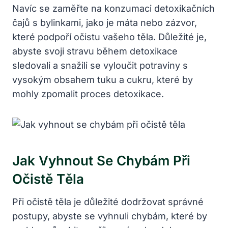
Navíc se zaměřte na konzumaci detoxikačních
čajů s ‍bylinkami, jako je máta ⁣nebo zázvor,
které podpoří očistu vašeho ⁤těla. Důležité⁢ je,
abyste svoji‌ stravu během detoxikace⁤
sledovali a ‌snažili​ se vyloučit potraviny ​s
vysokým ⁤obsahem tuku a cukru, ⁣které by
mohly zpomalit proces detoxikace.
Jak Vyhnout Se Chybám​ Při
Očistě Těla
Při ‌očistě těla je důležité dodržovat správné
⁢postupy, ‍abyste se vyhnuli⁣ chybám,​ které by