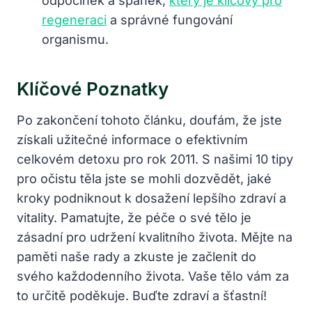
⁤odpočinek⁤ a spánek, ‍
který je klíčový pro
regeneraci
a správné fungování
organismu.
Klíčové⁤ Poznatky
Po​ zakončení tohoto článku, doufám,⁢ že jste
získali ⁢užitečné‍ informace o efektivním‌
celkovém⁣ detoxu pro rok‌ 2011. S našimi 10 tipy
pro očistu⁤ těla jste se ⁣mohli⁢ dozvědět, jaké
kroky⁤ podniknout k dosažení lepšího zdraví⁣ a
vitality. Pamatujte, že péče o své tělo ⁤je
zásadní pro udržení kvalitního života. Mějte na
paměti⁣ naše ⁣rady a zkuste je začlenit do
svého⁤ každodenního ⁢života.⁤ Vaše tělo vám ⁣za
⁤to určitě poděkuje.‍ Buďte zdraví ‍a šťastní!