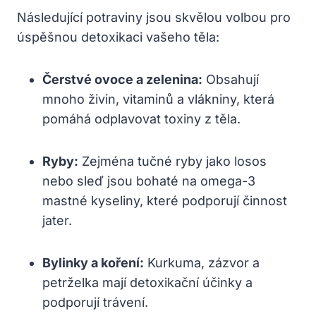
Následující⁢ potraviny ⁢jsou skvělou volbou pro
úspěšnou detoxikaci vašeho ​těla:
Čerstvé ovoce a zelenina:
Obsahují
mnoho živin, vitaminů a vlákniny, ⁢která ​
pomáhá ⁢odplavovat⁤ toxiny⁢ z těla.
Ryby:
Zejména tučné ryby jako ​losos‍
nebo sleď jsou bohaté na ​omega-3 ​
mastné kyseliny, které podporují činnost
jater.
Bylinky ‍a koření:
Kurkuma, zázvor a
petrželka mají detoxikační účinky a
podporují⁢ trávení.