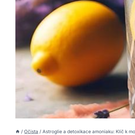
/
Očista
/
Astroglie a detoxikace amoniaku: Klíč k 