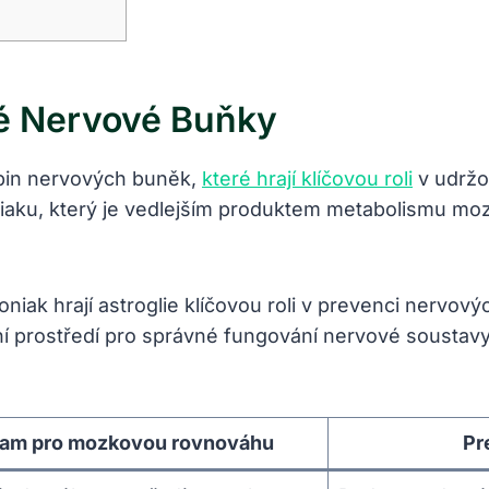
né Nervové Buňky
upin nervových buněk,
které hrají klíčovou roli
v udržo
oniaku, který je vedlejším produktem metabolismu mo
oniak hrají astroglie klíčovou roli v prevenci nerv
í prostředí pro správné fungování nervové soustav
am pro mozkovou rovnováhu
Pr