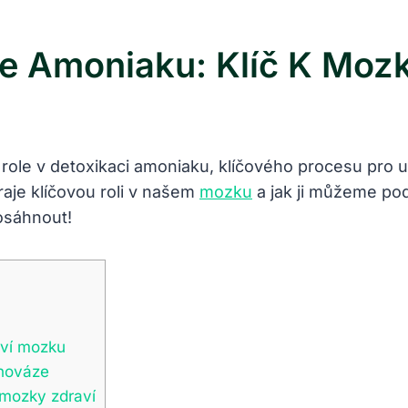
ce Amoniaku: Klíč K Mo
 její role v detoxikaci amoniaku, klíčového procesu p
raje klíčovou roli v našem
mozku
a jak ji můžeme pod
osáhnout!
aví mozku
vnováze
 mozky zdraví