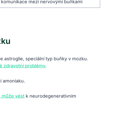
 komunikace mezi nervovými buňkami
zku
 astroglie, speciální typ buňky v mozku.
é zdravotní problémy
.
ci amoniaku.
ž může vést
k neurodegenerativním