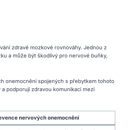
vání zdravé mozkové rovnováhy. Jednou z
zku a může být škodlivý pro nervové buňky,
ových onemocnění spojených s přebytkem tohoto
y a podporují zdravou komunikaci mezi
evence nervových onemocnění