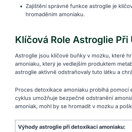
Zajištění správné funkce astroglie je klí
hromaděním amoniaku.
Klíčová Role Astroglie P
Astroglie jsou klíčové buňky v mozku, které hra
amoniaku, který je vedlejším produktem metab
astroglie aktivně odstraňovaly tuto látku a chr
Proces detoxikace amoniaku probíhá pomocí e
cyklus umožňuje bezpečné odstranění amoniak
amoniak, mohl by se hromadit v mozku a pošk
Výhody astroglie při detoxikaci amoniaku: