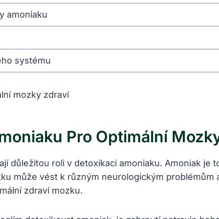
ky amoniaku
vého systému
Amoniaku Pro Optimální Mozky
ají důležitou roli v detoxikaci amoniaku. Amoniak je
ozku může vést k různým neurologickým problémům a
imální zdraví mozku.