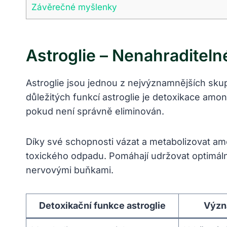
Závěrečné myšlenky
Astroglie – Nenahraditel
Astroglie jsou jednou z nejvýznamnějších sk
důležitých funkcí astroglie je detoxikace am
pokud není správně eliminován.
Díky své schopnosti vázat a metabolizovat am
toxického odpadu. Pomáhají udržovat optimáln
nervovými buňkami.
Detoxikační funkce astroglie
Význ