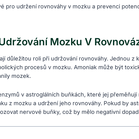
čové pro udržení rovnováhy v mozku a prevenci poten
ři Udržování Mozku V Rovnová
jí důležitou roli při udržování rovnováhy. Jednou z k
olických procesů v mozku. Amoniak může být toxický
ánily mozek.
nzymů v astroglálních buňkách, které jej přeměňují
u z mozku a udržení jeho rovnováhy. Pokud by astr
ozovat nervové buňky, což by mělo negativní dopad