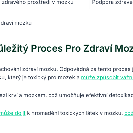
 zdravého prostředí v mozku
Podpora zdravé
ležitý Proces Pro Zdraví Mo
achování zdraví mozku. Odpovědná za tento proces je
aku, který je toxický pro mozek a
může způsobit vážn
mezi krví a mozkem, což umožňuje efektivní detoxika
může dojít
k hromadění toxických látek v mozku,
co