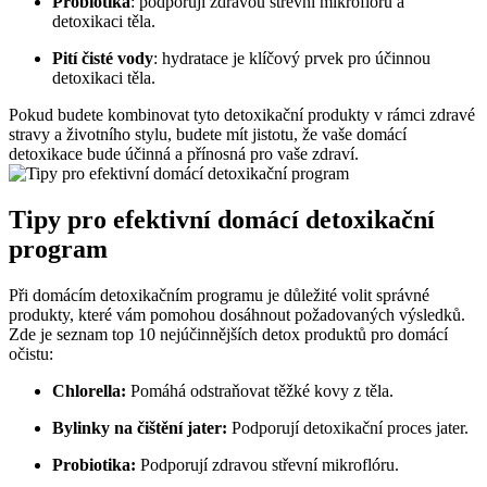
Probiotika
: podporují zdravou střevní mikroflóru a
detoxikaci těla.
Pití čisté vody
: hydratace je klíčový prvek pro účinnou
detoxikaci těla.
Pokud budete kombinovat tyto detoxikační produkty v rámci zdravé
stravy a životního stylu, budete mít jistotu, že vaše domácí
detoxikace bude účinná a přínosná pro vaše zdraví.
Tipy pro efektivní domácí detoxikační
program
Při domácím detoxikačním programu je důležité volit správné
produkty, které vám pomohou dosáhnout požadovaných výsledků.
Zde je seznam top 10 nejúčinnějších detox produktů pro domácí
očistu:
Chlorella:
Pomáhá odstraňovat těžké kovy z těla.
Bylinky na čištění jater:
Podporují detoxikační proces jater.
Probiotika:
Podporují zdravou střevní mikroflóru.