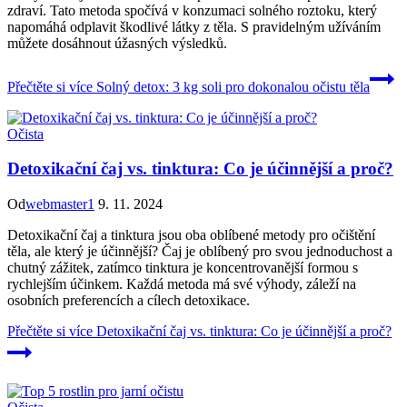
zdraví. Tato metoda spočívá v konzumaci solného roztoku, který
napomáhá odplavit škodlivé látky z těla. S pravidelným užíváním
můžete dosáhnout úžasných výsledků.
Přečtěte si více
Solný detox: 3 kg soli pro dokonalou očistu těla
Očista
Detoxikační čaj vs. tinktura: Co je účinnější a proč?
Od
webmaster1
9. 11. 2024
Detoxikační čaj a tinktura jsou oba oblíbené metody pro očištění
těla, ale který je účinnější? Čaj je oblíbený pro svou jednoduchost a
chutný zážitek, zatímco tinktura je koncentrovanější formou s
rychlejším účinkem. Každá metoda má své výhody, záleží na
osobních preferencích a cílech detoxikace.
Přečtěte si více
Detoxikační čaj vs. tinktura: Co je účinnější a proč?