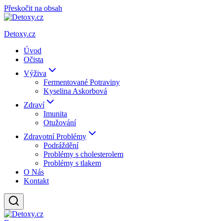
Přeskočit na obsah
Detoxy.cz
Úvod
Očista
Výživa
Fermentované Potraviny
Kyselina Askorbová
Zdraví
Imunita
Otužování
Zdravotní Problémy
Podráždění
Problémy s cholesterolem
Problémy s tlakem
O Nás
Kontakt