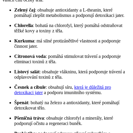
Zelený čaj
: obsahuje antioxidanty a L-theanin, které
pomáhají zlepšit metabolismus a podporují detoxikaci jater.
Chlorella
: bohatá na chlorofyl, který pomáhá odstraňovat
těžké kovy a toxiny z těla.
Kurkuma
: má silné protizánětlivé vlastnosti a podporuje
činnost jater.
Citronová voda
: pomáhá stimulovat trávení a podporuje
eliminaci toxinů z těla.
Listový salát
: obsahuje vlákninu, která podporuje trávení a
odplavování toxinů z těla.
Česnek a cibule
: obsahují síru,
která je důležitá pro
detoxikaci jater
a podporu imunitního systému.
Špenát
: bohatý na železo a antioxidanty, které pomáhají
detoxikovat tělo.
Pšeničná tráva
: obsahuje chlorofyl a minerály, které
podporují očistu a regeneraci buněk.