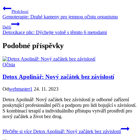
Předchozí
Gemoterapie: Drahé kameny pro jemnou očistu organismu
Další
Detoxikace plic: Dýchejte volně s těmito 6 metodami
Podobné příspěvky
Očista
Detox Apolinář: Nový začátek bez závislostí
Od
webmaster1
24. 11. 2023
Detox Apolinář: Nový začátek bez závislostí je odborné zařízení
poskytující profesionální péči a podporu pro lidi bojující s závislostí.
S kombinací terapií a individuálního přístupu vytváří prostředí pro
nový začátek a život bez drog.
Přečtěte si více
Detox Apolinář: Nový začátek bez závislostí