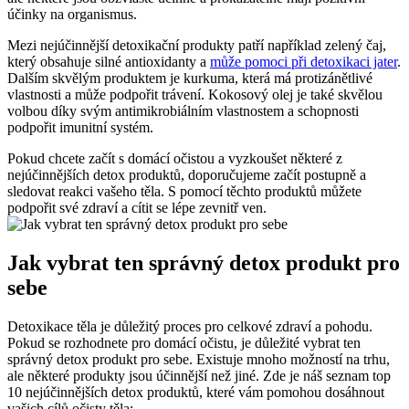
účinky na organismus.
Mezi nejúčinnější detoxikační produkty patří například zelený čaj,
který obsahuje silné antioxidanty a
může pomoci při detoxikaci jater
.
Dalším skvělým produktem je kurkuma, která má protizánětlivé
vlastnosti a může podpořit trávení. Kokosový olej je také skvělou
volbou díky svým antimikrobiálním vlastnostem a schopnosti
podpořit imunitní systém.
Pokud chcete začít s domácí očistou a vyzkoušet některé z
nejúčinnějších detox produktů, doporučujeme začít postupně a
sledovat reakci vašeho těla. S pomocí těchto produktů můžete
podpořit své zdraví a cítit se lépe zevnitř ven.
Jak vybrat ten správný detox produkt pro
sebe
Detoxikace těla je důležitý proces pro celkové zdraví a pohodu.
Pokud se rozhodnete pro domácí očistu, je důležité vybrat ten
správný detox produkt pro sebe. Existuje mnoho možností na trhu,
ale některé produkty jsou účinnější než jiné. Zde je náš seznam top
10 nejúčinnějších detox produktů, které vám pomohou dosáhnout
vašich cílů očisty těla: