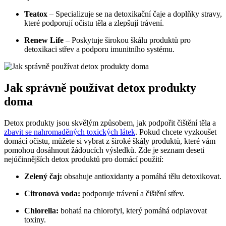
Teatox
– Specializuje se na detoxikační čaje a doplňky stravy,
které podporují očistu těla a zlepšují trávení.
Renew Life
– Poskytuje širokou škálu produktů pro
detoxikaci střev a podporu imunitního systému.
Jak správně používat detox produkty
doma
Detox produkty jsou skvělým způsobem, jak podpořit čištění těla a
zbavit se nahromaděných toxických látek
. Pokud chcete vyzkoušet
domácí očistu, můžete si vybrat z široké škály produktů, které vám
pomohou dosáhnout žádoucích výsledků. Zde je seznam deseti
nejúčinnějších detox produktů pro domácí použití:
Zelený čaj:
obsahuje antioxidanty a pomáhá tělu detoxikovat.
Citronová voda:
podporuje trávení a čištění střev.
Chlorella:
bohatá na chlorofyl, který pomáhá odplavovat
toxiny.