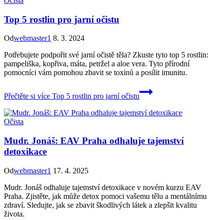
Očista
Top 5 rostlin pro jarní očistu
Od
webmaster1
8. 3. 2024
Potřebujete podpořit své jarní očistě těla? Zkuste tyto top 5 rostlin:
pampeliška, kopřiva, máta, petržel a aloe vera. Tyto přírodní
pomocníci vám pomohou zbavit se toxinů a posílit imunitu.
Přečtěte si více
Top 5 rostlin pro jarní očistu
Očista
Mudr. Jonáš: EAV Praha odhaluje tajemství
detoxikace
Od
webmaster1
17. 4. 2025
Mudr. Jonáš odhaluje tajemství detoxikace v novém kurzu EAV
Praha. Zjistěte, jak může detox pomoci vašemu tělu a mentálnímu
zdraví. Sledujte, jak se zbavit škodlivých látek a zlepšit kvalitu
života.