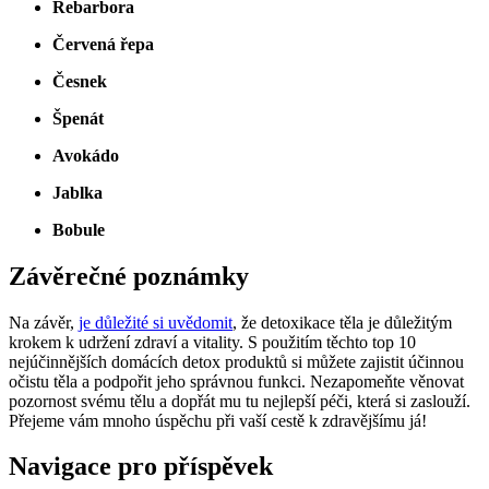
Rebarbora
Červená řepa
Česnek
Špenát
Avokádo
Jablka
Bobule
Závěrečné poznámky
Na závěr,
je důležité si uvědomit
, že detoxikace těla je důležitým
krokem k udržení zdraví a vitality. S použitím těchto top 10
nejúčinnějších domácích detox produktů si můžete zajistit účinnou
očistu těla a podpořit jeho správnou funkci. Nezapomeňte věnovat
pozornost svému tělu a dopřát mu tu nejlepší péči, která si zaslouží.
Přejeme vám mnoho úspěchu při vaší cestě k zdravějšímu já!
Navigace pro příspěvek