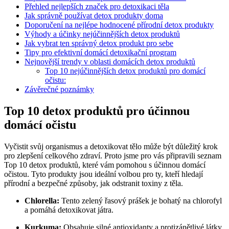
Přehled nejlepších značek pro detoxikaci těla
Jak správně používat detox produkty doma
Doporučení na nejlépe hodnocené přírodní detox produkty
Výhody a účinky nejúčinnějších detox produktů
Jak vybrat ten správný detox produkt pro sebe
Tipy pro efektivní domácí detoxikační program
Nejnovější trendy v oblasti domácích detox produktů
Top 10 nejúčinnějších detox produktů pro domácí
očistu:
Závěrečné poznámky
Top 10 detox produktů pro účinnou
domácí očistu
Vyčistit svůj organismus a detoxikovat tělo může být důležitý krok
pro zlepšení celkového zdraví. Proto jsme pro vás připravili seznam
Top 10 detox produktů, které vám pomohou s účinnou domácí
očistou. Tyto produkty jsou ideální volbou pro ty, kteří hledají
přírodní a bezpečné způsoby, jak odstranit toxiny z těla.
Chlorella:
Tento zelený řasový prášek je bohatý na chlorofyl
a pomáhá detoxikovat játra.
Kurkuma:
Obsahuje silné antioxidanty a protizánětlivé látky,