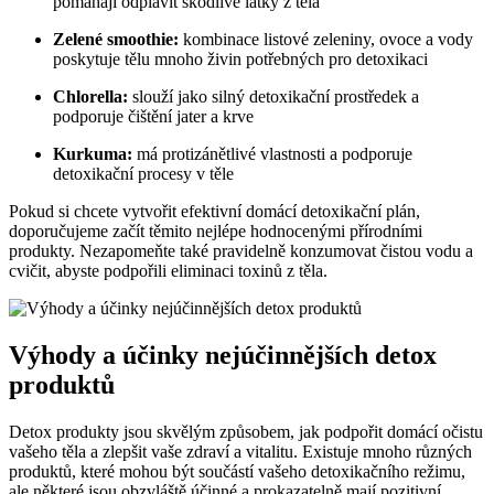
pomáhají odplavit škodlivé látky z těla
Zelené smoothie:
kombinace listové zeleniny, ovoce a vody
poskytuje tělu mnoho živin potřebných pro detoxikaci
Chlorella:
slouží jako silný detoxikační prostředek a
podporuje čištění jater a krve
Kurkuma:
má protizánětlivé vlastnosti a podporuje
detoxikační procesy v těle
Pokud si chcete vytvořit efektivní domácí detoxikační plán,
doporučujeme začít těmito nejlépe hodnocenými přírodními
produkty. Nezapomeňte také pravidelně konzumovat čistou vodu a
cvičit, abyste podpořili eliminaci toxinů z těla.
Výhody a účinky nejúčinnějších detox
produktů
Detox produkty jsou skvělým způsobem, jak podpořit domácí očistu
vašeho těla a zlepšit vaše zdraví a vitalitu. Existuje mnoho různých
produktů, které mohou být součástí vašeho detoxikačního režimu,
ale některé jsou obzvláště účinné a prokazatelně mají pozitivní