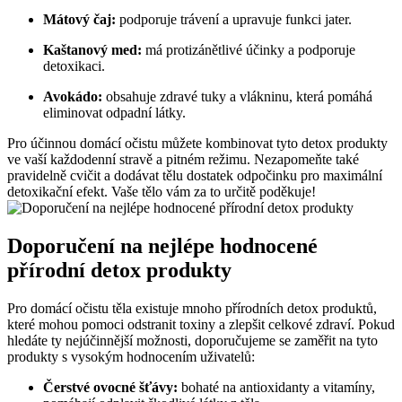
Mátový čaj:
podporuje trávení a upravuje funkci jater.
Kaštanový med:
má protizánětlivé účinky a podporuje
detoxikaci.
Avokádo:
obsahuje zdravé tuky a vlákninu, která pomáhá
eliminovat odpadní látky.
Pro účinnou domácí očistu můžete kombinovat tyto detox produkty
ve vaší každodenní stravě a pitném režimu. Nezapomeňte také
pravidelně cvičit a dodávat tělu dostatek odpočinku pro maximální
detoxikační efekt. Vaše tělo vám za to určitě poděkuje!
Doporučení na nejlépe hodnocené
přírodní detox produkty
Pro domácí očistu těla existuje mnoho přírodních detox produktů,
které mohou pomoci odstranit toxiny a zlepšit celkové zdraví. Pokud
hledáte ty nejúčinnější možnosti, doporučujeme se zaměřit na tyto
produkty s vysokým hodnocením uživatelů:
Čerstvé ovocné šťávy:
bohaté na antioxidanty a vitamíny,