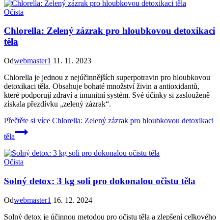
Očista
Chlorella: Zelený zázrak pro hloubkovou detoxikaci
těla
Od
webmaster1
11. 11. 2023
Chlorella je jednou z nejúčinnějších superpotravin pro hloubkovou
detoxikaci těla. Obsahuje bohaté množství živin a antioxidantů,
které podporují zdraví a imunitní systém. Své účinky si zaslouženě
získala přezdívku „zelený zázrak“.
Přečtěte si více
Chlorella: Zelený zázrak pro hloubkovou detoxikaci
těla
Očista
Solný detox: 3 kg soli pro dokonalou očistu těla
Od
webmaster1
16. 12. 2024
Solný detox je účinnou metodou pro očistu těla a zlepšení celkového