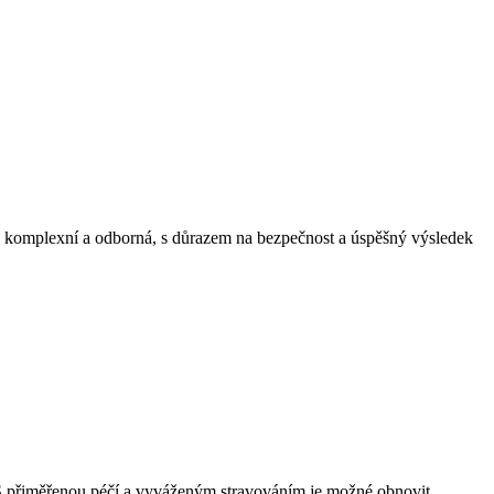
je komplexní a odborná, s důrazem na bezpečnost a úspěšný výsledek
. S přiměřenou péčí a vyváženým stravováním je možné obnovit