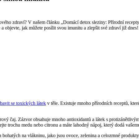
 celkového⁣ zdraví? V našem článku „Domácí detox sleziny: Přírodní rece
a objevte, jak můžete posílit svou‍ imunitu a zlepšit své zdraví již‍ dnes!
bavit se toxických látek
v těle. Existuje mnoho ​přírodních receptů, kte
vý čaj. Zázvor obsahuje mnoho antioxidantů a látek s protizánětlivými 
dejte trochu medu nebo citronu a máte lahodný nápoj, který dodá ⁢vašem
bohatých na vlákninu, jako jsou ovoce, zelenina a celozrnné produkty.