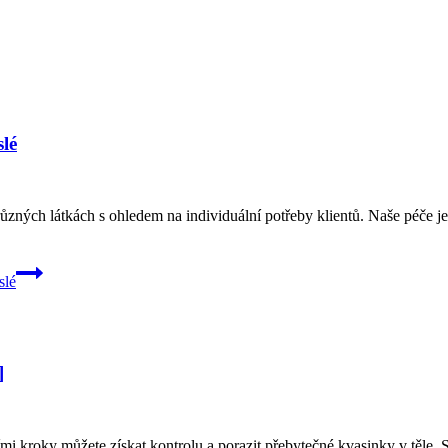
slé
ůzných látkách s ohledem na individuální potřeby klientů. Naše péče 
slé
]
ími kroky můžete získat kontrolu a porazit přebytečné kvasinky v těle