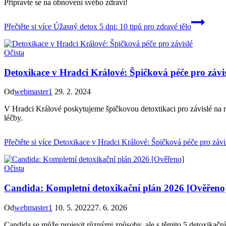
Připravte se na obnovení svého zdraví!
Přečtěte si více
Úžasný detox 5 dni: 10 tipů pro zdravé tělo
Očista
Detoxikace v Hradci Králové: Špičková péče pro závi
Od
webmaster1
29. 2. 2024
V Hradci Králové poskytujeme špičkovou detoxtikaci pro závislé na r
léčby.
Přečtěte si více
Detoxikace v Hradci Králové: Špičková péče pro závi
Očista
Candida: Kompletní detoxikační plán 2026 [Ověřeno
Od
webmaster1
10. 5. 2022
27. 6. 2026
Candida se může projevit různými způsoby, ale s těmito 5 detoxikačn