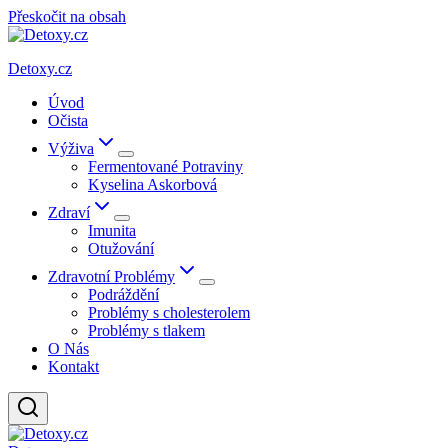
Přeskočit na obsah
Detoxy.cz
Úvod
Očista
Výživa
Fermentované Potraviny
Kyselina Askorbová
Zdraví
Imunita
Otužování
Zdravotní Problémy
Podráždění
Problémy s cholesterolem
Problémy s tlakem
O Nás
Kontakt