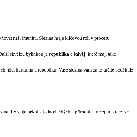
at‍ naši imunitu. ⁣Slezina‌ hraje klíčovou⁤ roli v procesu
 Další skvělou bylinkou je
republika
a
šalvěj
, které mají⁢ také ​
vých ​jídel kurkumu a republiku. Vaše slezina vám za to určitě poděkuje
ina. Existuje‍ několik jednoduchých ⁢a přírodních receptů, které lze