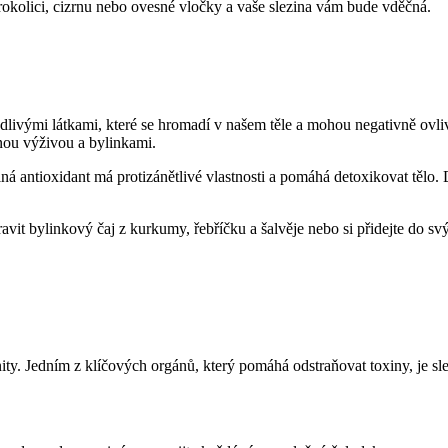
rokolici, cizrnu nebo ovesné vločky a vaše slezina vám ⁢bude vděčná.
vými látkami, které ⁢se hromadí v našem těle a ‍mohou negativně ovlivňov
vnou výživou a bylinkami.
ilná antioxidant má protizánětlivé vlastnosti a pomáhá detoxikovat ‌tělo.
vit⁤ bylinkový čaj z ⁢kurkumy, řebříčku‍ a šalvěje nebo si přidejte do s
ty. Jedním z klíčových orgánů, který pomáhá odstraňovat ​toxiny, je slez