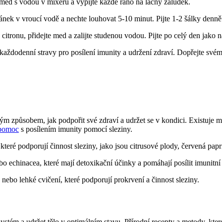
 med s vodou v mixéru a vypijte každé ráno na lačný žaludek.
ek v vroucí vodě a nechte louhovat 5-10 minut. Pijte 1-2 šálky denně
tronu, přidejte med a zalijte studenou vodou. Pijte po celý den jako ná
aždodenní stravy pro posílení imunity a udržení zdraví. Dopřejte svému
lým způsobem, ⁣jak podpořit své zdraví a⁢ udržet se v kondici. Existu
 pomoc
s posílením ‍imunity pomocí sleziny.
 které podporují‍ činnost⁣ sleziny, jako jsou citrusové plody, červená papr
nebo echinacea, které ​mají detoxikační účinky a pomáhají‌ posílit imunitní
e nebo lehké cvičení, které podporují⁣ prokrvení a činnost sleziny.
 systém a udržet tělo v optimálním stavu. Přírodní ⁢recepty a metody, ⁤kt