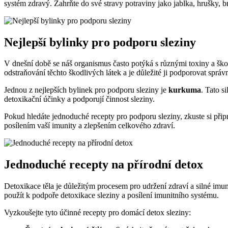
systém zdravý. Zahrňte do své stravy potraviny jako jablka, hrušky, b
Nejlepší bylinky pro podporu sleziny
V dnešní době se náš organismus často potýká s různými toxiny a škodli
odstraňování těchto škodlivých látek ‍a je důležité ji podporovat sprá
Jednou z nejlepších bylinek pro podporu sleziny je
kurkuma
. Tato s
detoxikační účinky a podporují činnost sleziny.
Pokud hledáte jednoduché recepty pro podporu sleziny, zkuste si připra
posílením vaší imunity a zlepšením celkového zdraví.
Jednoduché recepty na přírodní detox
Detoxikace těla je důležitým procesem pro udržení zdraví a silné imuni
použít k podpoře detoxikace sleziny a posílení imunitního systému.
Vyzkoušejte tyto účinné recepty pro domácí detox sleziny: