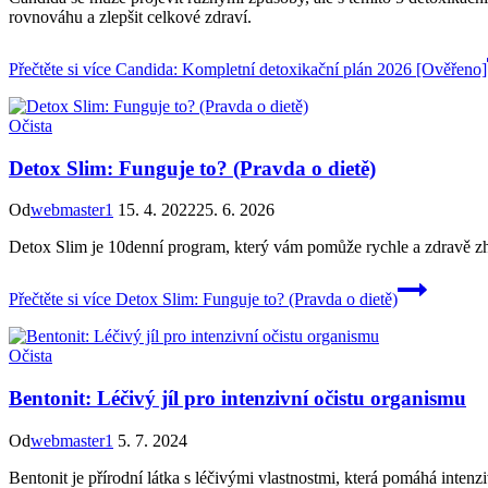
rovnováhu a zlepšit celkové zdraví.
Přečtěte si více
Candida: Kompletní detoxikační plán 2026 [Ověřeno]
Očista
Detox Slim: Funguje to? (Pravda o dietě)
Od
webmaster1
15. 4. 2022
25. 6. 2026
Detox Slim je 10denní program, který vám pomůže rychle a zdravě zhub
Přečtěte si více
Detox Slim: Funguje to? (Pravda o dietě)
Očista
Bentonit: Léčivý jíl pro intenzivní očistu organismu
Od
webmaster1
5. 7. 2024
Bentonit je přírodní látka s léčivými vlastnostmi, která pomáhá intenz