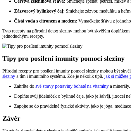
Čerstvá zeleninová šťáva:
Smíchejte špenát, petržel, mrkev⁢ a
Zázvorový bylinkový čaj:
Smíchejte zázvor, meduňku a heřmán
Čistá voda‍ s citronem a medem:
Vymačkejte šťávu z jednoho ci
Tyto recepty na přírodní detox sleziny‌ mohou být skvělým doplňkem ‌k
jednoduchými recepty.
Tipy pro posílení imunity pomocí sleziny
Přírodní recepty pro‍ posílení imunity pomocí sleziny mohou být skvě
sleziny
a tím i imunitního systému. Zde je několik tipů,
jak si můžete
Zahrňte do
své stravy potraviny bohaté na vitamíny
a ‌minerály,
Doplňte svůj jídelníček o bylinné ‌čaje, jako je šalvěj, jitrocel 
Zapojte se do pravidelné fyzické aktivity, ‍jako​ je jóga, meditac
Závěr
Na závěr, ⁣domácí detox sleziny je skvělý způsob, jak posílit imunitní