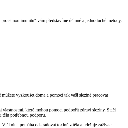
pty pro silnou imunitu“ vám představíme účinné a jednoduché metody,
ré ​můžete vyzkoušet doma a pomoci tak vaší slezině pracovat
vlastnostmi, ​které mohou pomoci podpořit zdraví sleziny.​ Stačí
u tělu potřebnou ⁣podporu.
 Vláknina pomáhá odstraňovat toxinů z těla a udržuje zažívací