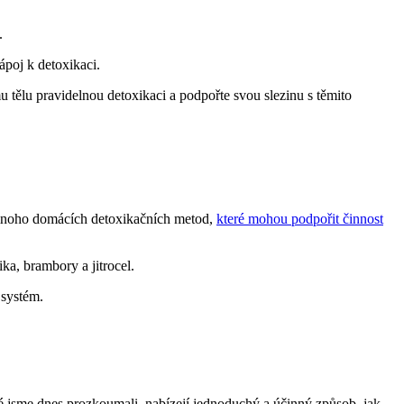
.
poj ⁤k detoxikaci.
⁣ tělu pravidelnou detoxikaci a podpořte svou slezinu s těmito
je mnoho domácích detoxikačních metod,
které mohou podpořit činnost
ika, brambory a jitrocel.
 systém.
eré jsme dnes prozkoumali,‌ nabízejí jednoduchý a účinný způsob, jak