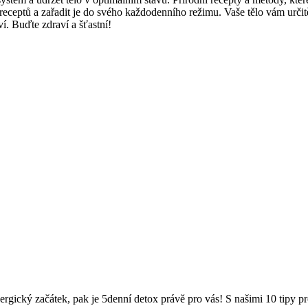
o receptů a zařadit je​ do svého každodenního režimu. Vaše⁢ tělo vám u
. Buďte zdraví⁣ a šťastní!
energický začátek, pak je 5denní detox právě pro vás! S našimi 10 tipy p