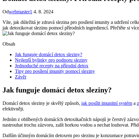
Od
webmaster1
4. 8. 2024
Víte, jak důležitá ‌je zdravá slezina pro posílení imunity a udržení
jak detoxikovat slezinu pomocí přírodních‌ ingrediencí. Přečtěte si více 
Obsah
Jak funguje domácí detox sleziny?
Nejlepší bylinky pro podporu sleziny
Jednoduché recepty na přírodní detox
Tipy pro posílení imunity pomocí sleziny
Závěr
Jak funguje domácí detox sleziny?
Domácí detox sleziny je skvělý způsob,
jak posílit imunitní systém
a
z
efektivněji.
Jedním z⁤ oblíbených domácích detoxikačních nápojů je čerstvý zázvoro
nastrouhat trochu zázvoru, zalít horkou vodou a nechat louhovat. Při
Dalším účinným domácím detoxem⁣ pro⁣ slezinu je konzumace potravin 