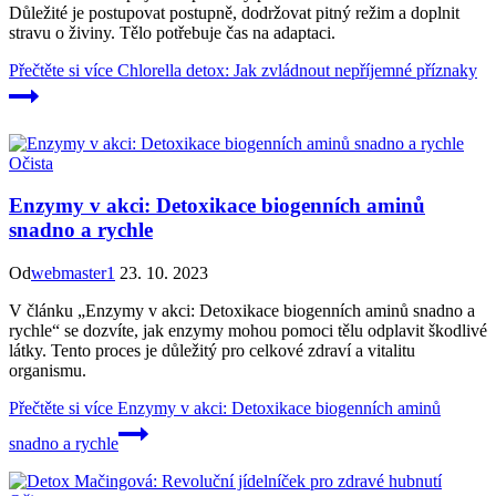
Důležité je postupovat postupně, dodržovat pitný režim a doplnit
stravu o živiny. Tělo potřebuje čas na adaptaci.
Přečtěte si více
Chlorella detox: Jak zvládnout nepříjemné příznaky
Očista
Enzymy v akci: Detoxikace biogenních aminů
snadno a rychle
Od
webmaster1
23. 10. 2023
V článku „Enzymy v akci: Detoxikace biogenních aminů snadno a
rychle“ se dozvíte, jak enzymy mohou pomoci tělu odplavit škodlivé
látky. Tento proces je důležitý pro celkové zdraví a vitalitu
organismu.
Přečtěte si více
Enzymy v akci: Detoxikace biogenních aminů
snadno a rychle