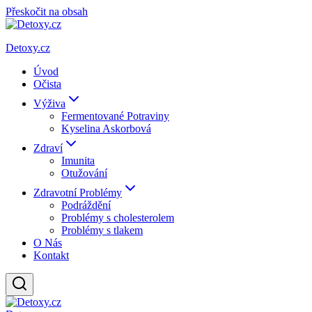
Přeskočit na obsah
Detoxy.cz
Úvod
Očista
Výživa
Fermentované Potraviny
Kyselina Askorbová
Zdraví
Imunita
Otužování
Zdravotní Problémy
Podráždění
Problémy s cholesterolem
Problémy s tlakem
O Nás
Kontakt