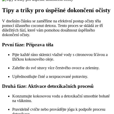
Tipy a triky pro úspěšné dokončení očisty
V dnešním článku se zaměříme na efektivní postup očisty těla
pomocí úžasného coconut detoxu. Tento proces se skládá ze tří
důležitých fází, které vám pomohou dosáhnout úspěšného
dokončení očisty.
První fáze: Příprava těla
Pijte každé ráno sklenici vlažné vody s citronovou šťávou a
lžičkou kokosového oleje.
Zahrňte do své stravy více čerstvého ovoce a zeleniny.
Upřednostňujte čisté a nezpracované potraviny.
Druhá fáze: Aktivace detoxikačních procesů
Konzumujte kokosovou vodu a detoxikační smoothie bohaté
na vlákninu.
Pravidelně cvičte nebo provádějte jógu k podpoře procesu
detoxikace.