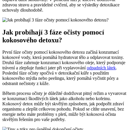
zdravou stravu a pravidelné cvičení, aby se výsledky detoxikace
uchovaly dlouhodobě.
Jak probíhají 3 fáze očisty pomocí
kokosového detoxu?
První fáze očisty pomocí kokosového detoxu začíná konzumací
kokosové vody, která pomáhá hydratovat tělo a odplavovat toxiny.
Druhá fáze zahrnuje konzumaci kokosového oleje, který podporuje
trávení a zlepšuje funkci jater při vyplavování
odpadních látek
.
Poslední fáze očisty spočívá v detoxikační kúře s použitím
kokosového mýdla nebo peelingu, který pomáhá vyčistit póry a
odstranit nečistoty z kůže.
Během procesu očisty je důležité dodržovat pitný režim a vyvarovat
se konzumaci škodlivých látek jako alkoholu nebo kofeinu.
Kokosový detox může být skvělým způsobem, jak podpořit zdraví
organismu a zlepšit celkovou pohodu. Pokud se cítíte unavení, bez
energie nebo máte problémy s pletí, může být kokosová očista
skvělým řešením pro vaše potřeby.