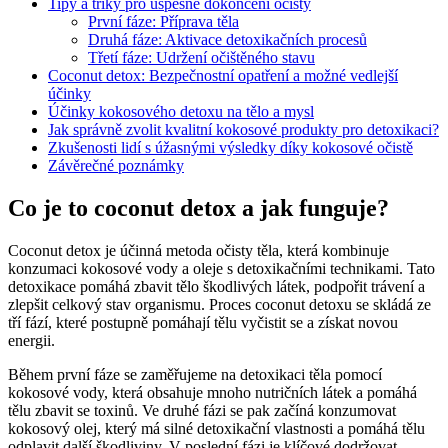
Tipy a triky pro úspěšné dokončení očisty
První fáze: Příprava těla
Druhá fáze: Aktivace detoxikačních procesů
Třetí fáze: Udržení očištěného stavu
Coconut detox: Bezpečnostní opatření a možné vedlejší
účinky
Účinky kokosového detoxu na tělo a mysl
Jak správně zvolit kvalitní kokosové produkty pro detoxikaci?
Zkušenosti lidí s úžasnými výsledky díky kokosové očistě
Závěrečné poznámky
Co je to coconut detox a jak funguje?
Coconut detox je účinná metoda očisty těla, která kombinuje
konzumaci kokosové vody a oleje s detoxikačními technikami. Tato
detoxikace pomáhá zbavit tělo škodlivých látek, podpořit trávení a
zlepšit celkový stav organismu. Proces coconut detoxu se skládá ze
tří fází, které postupně pomáhají tělu vyčistit se a získat novou
energii.
Během první fáze se zaměřujeme na detoxikaci těla pomocí
kokosové vody, která obsahuje mnoho nutričních látek a pomáhá
tělu zbavit se toxinů. Ve druhé fázi se pak začíná konzumovat
kokosový olej, který má silné detoxikační vlastnosti a pomáhá tělu
odplavit další škodliviny. V poslední fázi je klíčové dodržovat