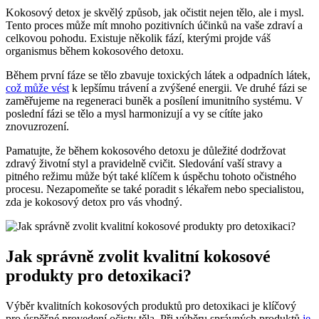
Kokosový detox je skvělý způsob, jak očistit nejen tělo, ale i mysl.
Tento proces může mít mnoho pozitivních účinků na vaše zdraví a
celkovou pohodu. Existuje několik fází, kterými projde váš
organismus během kokosového detoxu.
Během první fáze se tělo zbavuje toxických látek a odpadních látek,
což může vést
k lepšímu trávení a zvýšené energii. Ve druhé fázi se
zaměřujeme na regeneraci buněk a posílení imunitního systému. V
poslední fázi se tělo a mysl harmonizují a vy se cítíte jako
znovuzrození.
Pamatujte, že během kokosového detoxu je důležité dodržovat
zdravý životní styl a pravidelně cvičit. Sledování vaší stravy a
pitného režimu může být také klíčem k úspěchu tohoto očistného
procesu. Nezapomeňte se také poradit s lékařem nebo specialistou,
zda je kokosový detox pro vás vhodný.
Jak správně zvolit kvalitní kokosové
produkty pro detoxikaci?
Výběr kvalitních kokosových produktů pro detoxikaci je klíčový
pro úspěšné provedení očisty těla. Při výběru správných produktů
je