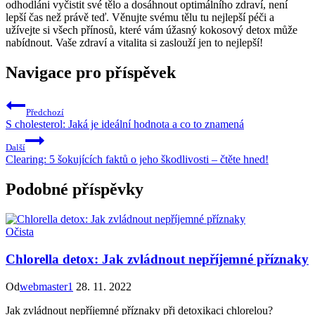
odhodláni vyčistit své tělo a dosáhnout optimálního zdraví, není
lepší čas než právě teď. Věnujte svému tělu tu nejlepší péči a
užívejte si všech přínosů, které vám úžasný kokosový detox může
nabídnout. Vaše zdraví a vitalita si zaslouží jen to nejlepší!
Navigace pro příspěvek
Předchozí
S cholesterol: Jaká je ideální hodnota a co to znamená
Další
Clearing: 5 šokujících faktů o jeho škodlivosti – čtěte hned!
Podobné příspěvky
Očista
Chlorella detox: Jak zvládnout nepříjemné příznaky
Od
webmaster1
28. 11. 2022
Jak zvládnout nepříjemné příznaky při detoxikaci chlorelou?