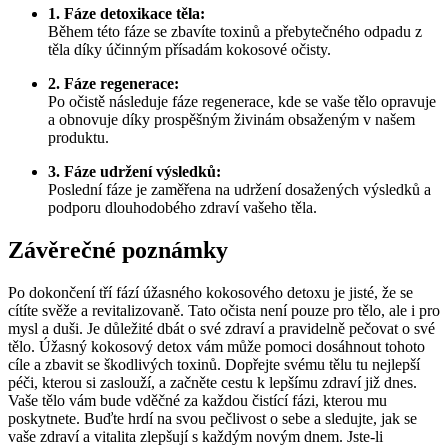
1. Fáze detoxikace těla:
Během této fáze se zbavíte toxinů a přebytečného odpadu z
těla díky účinným přísadám kokosové očisty.
2. Fáze regenerace:
Po očistě následuje fáze regenerace, kde se vaše tělo opravuje
a obnovuje díky prospěšným živinám obsaženým v našem
produktu.
3. Fáze udržení výsledků:
Poslední fáze je zaměřena na udržení dosažených výsledků a
podporu dlouhodobého zdraví vašeho těla.
Závěrečné poznámky
Po dokončení tří fází úžasného kokosového detoxu je jisté, že se
cítíte svěže a revitalizovaně. Tato očista není pouze pro tělo, ale i pro
mysl a duši. Je důležité dbát o své zdraví a pravidelně pečovat o své
tělo. Úžasný kokosový detox vám může pomoci dosáhnout tohoto
cíle a zbavit se škodlivých toxinů. Dopřejte svému tělu tu nejlepší
péči, kterou si zaslouží, a začněte cestu k lepšímu zdraví již dnes.
Vaše tělo vám bude vděčné za každou čistící fázi, kterou mu
poskytnete. Buďte hrdí na svou pečlivost o sebe a sledujte, jak se
vaše zdraví a vitalita zlepšují s každým novým dnem. Jste-li