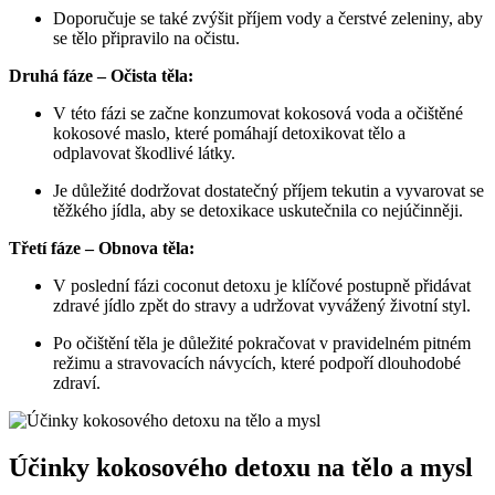
Doporučuje se také zvýšit příjem vody a čerstvé zeleniny, aby
se tělo připravilo na očistu.
Druhá fáze – Očista těla:
V této fázi se začne konzumovat kokosová voda a očištěné
kokosové maslo, které pomáhají detoxikovat tělo a
odplavovat škodlivé látky.
Je důležité dodržovat dostatečný příjem tekutin a vyvarovat se
těžkého jídla, aby se detoxikace uskutečnila co nejúčinněji.
Třetí fáze – Obnova těla:
V poslední fázi coconut detoxu je klíčové postupně přidávat
zdravé jídlo zpět do stravy a udržovat vyvážený životní styl.
Po očištění těla je důležité pokračovat v pravidelném pitném
režimu a stravovacích návycích, které podpoří dlouhodobé
zdraví.
Účinky kokosového detoxu na tělo a mysl