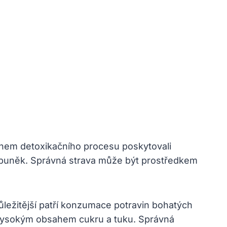
ěhem detoxikačního procesu poskytovali
i buněk. Správná strava může být prostředkem
ůležitější patří konzumace potravin bohatých
 s vysokým obsahem cukru a tuku. Správná