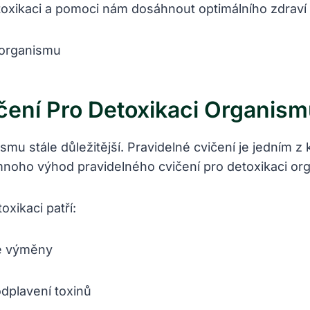
toxikaci a pomoci nám dosáhnout optimálního zdraví a 
čení Pro Detoxikaci Organis
u stále důležitější. Pravidelné cvičení je jedním z 
noho výhod pravidelného cvičení pro detoxikaci organ
oxikaci patří:
vé výměny
dplavení toxinů