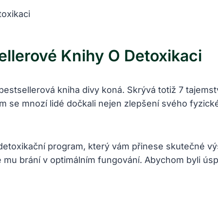
llerové Knihy O Detoxikaci
bestsellerová kniha divy koná. Skrývá totiž 7 tajems
m se mnozí lidé dočkali nejen zlepšení svého fyzické
t detoxikační program, který vám přinese skutečné v
eré mu brání v optimálním fungování. Abychom byli úsp