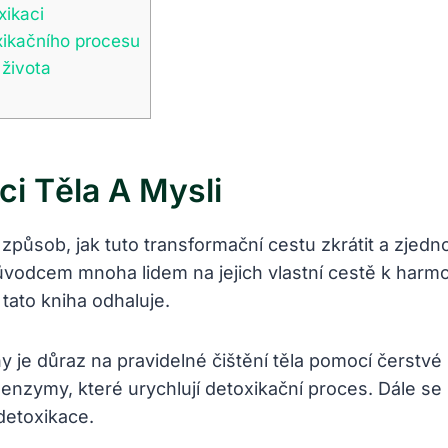
xikaci
xikačního procesu
 života
i Těla A Mysli
způsob, jak tuto transformační cestu zkrátit a zjedn
ůvodcem mnoha lidem na jejich vlastní cestě k harmon
 tato kniha odhaluje.
y je důraz na pravidelné čištění těla pomocí čerstvé
zymy, které urychlují detoxikační proces. Dále se kn
detoxikace.