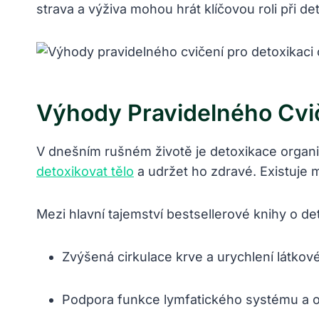
strava a výživa mohou hrát klíčovou roli při de
Výhody Pravidelného Cvi
V dnešním rušném životě je detoxikace organism
detoxikovat tělo
a udržet ho zdravé. Existuje m
Mezi hlavní tajemství bestsellerové knihy o det
Zvýšená cirkulace krve a urychlení látko
Podpora funkce lymfatického systému a o