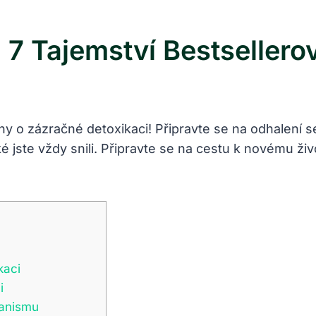
 7 Tajemství Bestsellero
nihy o zázračné detoxikaci! Připravte se na odhalení
jaké jste vždy snili. Připravte se na cestu k novému ž
kaci
i
ganismu