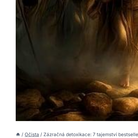
/
Očista
/
Zázračná detoxikace: 7 tajemství bestsell