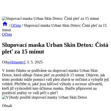
/
Očista
/
Slupovací maska Urban Skin Detox: Čistá pleť za 15
minut
Očista
Slupovací maska Urban Skin Detox: Čistá
pleť za 15 minut
Od
webmaster1
3. 5. 2025
V tomto článku se podíváme na ⁢slupovací masku‍ Urban Skin
Detox,⁣ která slibuje​ čistou pleť za​ pouhých 15 minut. Objevte, ⁣jak
tento produkt může pomoci ‌vaší pleti zbavit se nečistot a⁣ vylepšit její
vzhled. Přečtěte si, jaké jsou klíčové výhody a recenze uživatelů,
kteří již vyzkoušeli⁤ tuto účinnou masku. Buďte ‍připraveni na
pozitivní změny ve⁤ vaší péči o pleť!
Obsah