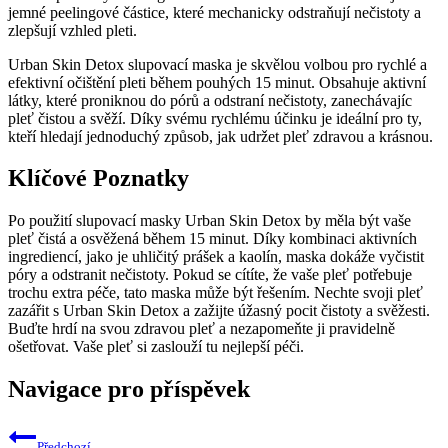
jemné peelingové ‍částice, které ‍mechanicky odstraňují nečistoty a​
zlepšují vzhled pleti.
Urban Skin Detox slupovací maska je skvělou volbou pro⁣ rychlé a
efektivní očištění pleti během pouhých 15 minut. Obsahuje ⁣aktivní
látky, které proniknou do pórů a‌ odstraní ⁢nečistoty, zanechávajíc
pleť čistou a⁤ svěží.‍ Díky ⁤svému⁣ rychlému účinku ‍je ideální pro ty,⁤
kteří hledají jednoduchý způsob, ⁣jak ​udržet pleť ⁢zdravou a ⁣krásnou.
Klíčové Poznatky
Po použití slupovací masky Urban⁤ Skin‌ Detox​ by měla být vaše‌
pleť čistá a osvěžená během 15 minut.⁣ Díky kombinaci aktivních
ingrediencí, jako⁢ je uhličitý ​prášek a kaolín, ⁢maska dokáže ‍vyčistit
⁣póry a odstranit nečistoty. Pokud se ⁢cítíte, že⁣ vaše pleť potřebuje
trochu extra péče, tato maska může být⁢ řešením. Nechte⁣ svoji pleť
zazářit s Urban Skin Detox a zažijte úžasný pocit čistoty ‌a svěžesti.⁢
Buďte hrdí na svou zdravou pleť a nezapomeňte ji pravidelně
ošetřovat.‍ Vaše pleť si zaslouží tu nejlepší péči.
Navigace pro příspěvek
Předchozí