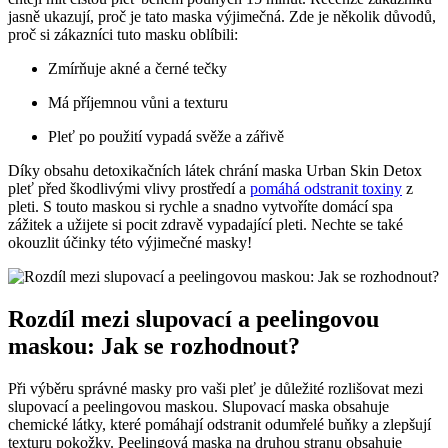
jasně ukazují, ⁢proč je tato ⁤maska výjimečná. Zde je ‌několik důvodů,
proč si zákazníci⁤ tuto masku oblíbili:
Zmírňuje akné a ‌černé tečky
Má příjemnou vůni a texturu
Pleť⁣ po použití‍ vypadá svěže a zářivě
Díky obsahu detoxikačních látek chrání maska Urban Skin Detox
pleť⁤ před škodlivými⁢ vlivy prostředí a
pomáhá odstranit toxiny
z
pleti. S touto maskou si ‌rychle a snadno vytvoříte domácí spa
zážitek a ​užijete si pocit zdravě vypadající pleti. Nechte se také
okouzlit účinky této‌ výjimečné‍ masky!
Rozdíl mezi slupovací a peelingovou
maskou: Jak se rozhodnout?
Při výběru správné masky pro vaši pleť ⁤je důležité ‍rozlišovat ‍mezi
slupovací a peelingovou ‍maskou. Slupovací maska obsahuje
chemické látky, které ​pomáhají odstranit​ odumřelé buňky a zlepšují
texturu pokožky. ⁤Peelingová maska na druhou stranu obsahuje