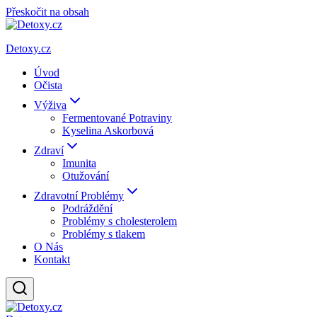
Přeskočit na obsah
Detoxy.cz
Úvod
Očista
Výživa
Fermentované Potraviny
Kyselina Askorbová
Zdraví
Imunita
Otužování
Zdravotní Problémy
Podráždění
Problémy s cholesterolem
Problémy s tlakem
O Nás
Kontakt