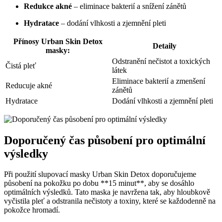
Redukce akné
– eliminace bakterií ‌a snížení zánětů
Hydratace
– ‌dodání vlhkosti a zjemnění pleti
Přínosy Urban Skin Detox
Detaily
masky:
Odstranění nečistot a toxických
Čistá pleť
látek
Eliminace bakterií a zmenšení
Reducuje akné
zánětů
Hydratace
Dodání vlhkosti a⁤ zjemnění pleti
Doporučený čas působení pro optimální
výsledky
Při ⁤použití slupovací masky ​Urban Skin Detox doporučujeme
působení na pokožku po ​dobu **15 minut**,‍ aby se‍ dosáhlo
optimálních výsledků. Tato maska ‍je ‌navržena tak, aby hloubkově
vyčistila pleť⁢ a odstranila ⁢nečistoty​ a toxiny, které se každodenně ⁣na
‍pokožce hromadí.