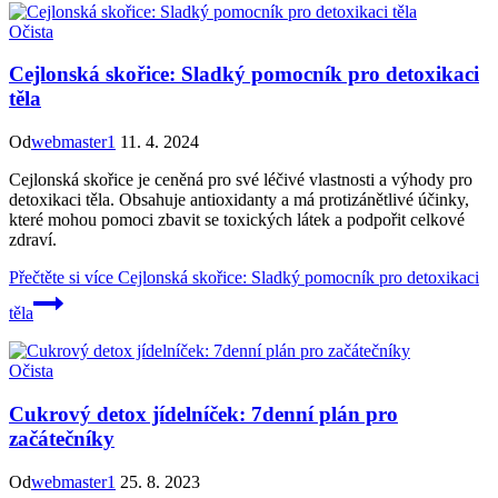
Očista
Cejlonská skořice: Sladký pomocník pro detoxikaci
těla
Od
webmaster1
11. 4. 2024
Cejlonská skořice je ceněná pro své léčivé vlastnosti a výhody pro
detoxikaci těla. Obsahuje antioxidanty a má protizánětlivé účinky,
které mohou pomoci zbavit se toxických látek a podpořit celkové
zdraví.
Přečtěte si více
Cejlonská skořice: Sladký pomocník pro detoxikaci
těla
Očista
Cukrový detox jídelníček: 7denní plán pro
začátečníky
Od
webmaster1
25. 8. 2023