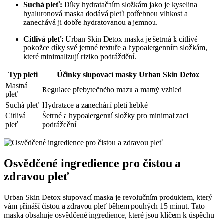
Suchá pleť:
Díky hydratačním​ složkám jako je ⁤kyselina
hyaluronová⁢ maska dodává⁣ pleťi potřebnou vlhkost a⁤
zanechává ji⁣ dobře hydratovanou a jemnou.
Citlivá pleť:
Urban‌ Skin Detox maska⁤ je⁤ šetrná⁣ k ⁢citlivé
pokožce díky‍ své jemné textuře a hypoalergenním složkám,
které‌ minimalizují ⁣riziko ⁤podráždění.
Typ pleti
Účinky slupovací‍ masky Urban Skin Detox
Mastná
Regulace přebytečného ​mazu a ⁣matný vzhled
pleť
Suchá pleť
Hydratace a zanechání pleti hebké
Citlivá
Šetrné a hypoalergenní složky pro minimalizaci
pleť
podráždění
Osvědčené ingredience pro čistou a​
zdravou pleť
Urban Skin ⁣Detox slupovací maska je revolučním produktem,‌ který
vám přináší​ čistou a zdravou ⁣pleť ⁣během pouhých 15⁤ minut. Tato‌
maska⁤ obsahuje osvědčené​ ingredience, které jsou klíčem k úspěchu