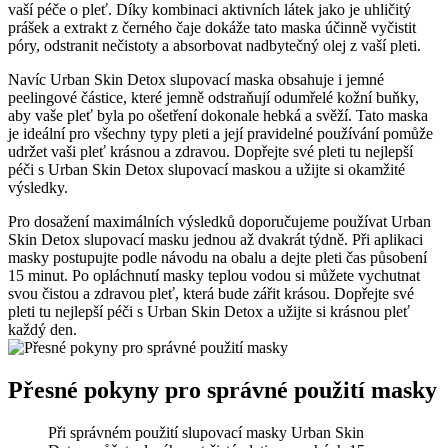
‌vaší ⁤péče o ‌pleť. Díky kombinaci ‌aktivních látek jako je uhličitý
prášek a extrakt z černého čaje dokáže‌ tato maska⁤ účinně vyčistit
póry, odstranit nečistoty a absorbovat ⁤nadbytečný olej z vaší‌ pleti.
Navíc Urban Skin Detox slupovací maska‌ obsahuje i‌ jemné
peelingové částice, které jemně odstraňují odumřelé kožní ‍buňky,‍
aby vaše pleť byla ⁤po ošetření dokonale hebká a ​svěží. Tato maska
je ideální pro všechny typy pleti a její pravidelné používání pomůže
‌udržet vaši pleť krásnou a ⁢zdravou. Dopřejte své⁤ pleti tu⁢ nejlepší⁤
péči s ⁢Urban Skin Detox slupovací ⁣maskou ⁣a užijte si okamžité
výsledky. ‌
Pro dosažení maximálních výsledků​ doporučujeme⁢ používat Urban
Skin Detox slupovací masku jednou až dvakrát týdně. Při ‍aplikaci​
masky ⁢postupujte podle návodu na ‌obalu a dejte pleti čas ‌působení
15 ‌minut. Po‌ opláchnutí​ masky teplou vodou​ si můžete vychutnat
svou čistou a zdravou pleť,​ která bude zářit krásou.⁤ Dopřejte své
pleti tu nejlepší ⁣péči s Urban Skin ‍Detox‍ a užijte si krásnou pleť
každý den.
Přesné pokyny​ pro​ správné použití masky
Při správném​ použití slupovací masky‍ Urban Skin⁣