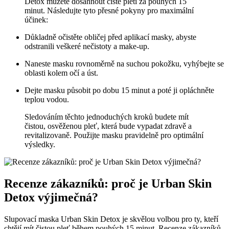
Detox můžete dosáhnout ⁢čisté pleti za pouhých 15
minut. Následujte⁢ tyto​ přesné ⁣pokyny pro ‍maximální ​
účinek:
Důkladně očistěte obličej⁢ před aplikací masky,⁢ abyste
odstranili veškeré nečistoty a make-up.
Naneste masku rovnoměrně na⁤ suchou ⁢pokožku, vyhýbejte se
oblasti kolem očí a úst.
Dejte masku‌ působit po ‌dobu 15 minut a poté ji opláchněte
teplou vodou.
Sledováním těchto ‍jednoduchých kroků ⁣budete mít‍
čistou, osvěženou pleť, ⁤která bude vypadat zdravě a‌
revitalizovaně. Použijte masku pravidelně pro optimální
výsledky.
Recenze zákazníků: proč je⁤ Urban Skin
Detox výjimečná?
Slupovací maska Urban Skin Detox je skvělou volbou pro ty, kteří
chtějí mít čistou pleť během pouhých 15 minut. Recenze zákazníků