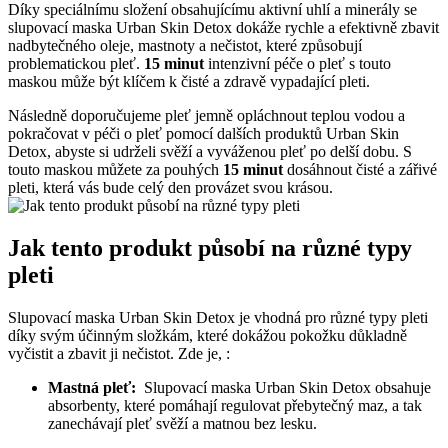
Díky speciálnímu složení​ obsahujícímu aktivní‌ uhlí a minerály se
slupovací maska Urban Skin Detox dokáže rychle a efektivně zbavit
nadbytečného oleje, mastnoty a nečistot, které ⁤způsobují
problematickou pleť.
15 ⁤minut
intenzivní péče o pleť s touto
maskou může⁢ být⁢ klíčem k čisté⁣ a zdravě⁣ vypadající pleti.
Následně⁢ doporučujeme pleť jemně‍ opláchnout teplou vodou a
pokračovat v ⁤péči ‌o pleť pomocí dalších‌ produktů Urban Skin
Detox,⁣ abyste si udrželi svěží ⁤a vyváženou ‌pleť po delší dobu. S
touto‍ maskou můžete za pouhých
15 minut
‌dosáhnout ⁤čisté a ⁣zářivé
pleti, která vás bude celý den provázet​ svou ​krásou.
Jak tento produkt působí na různé typy
pleti
Slupovací maska Urban Skin Detox je vhodná pro různé typy⁣ pleti
díky svým⁢ účinným složkám, které dokážou pokožku důkladně
vyčistit a⁤ zbavit ji nečistot. Zde je, :
Mastná pleť:
⁤ Slupovací maska Urban Skin Detox obsahuje
absorbenty, které‍ pomáhají regulovat⁤ přebytečný ⁣maz, a‌ tak
zanechávají pleť svěží a matnou‌ bez ⁣lesku.