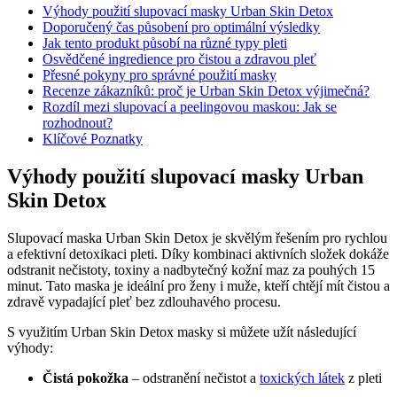
Výhody použití slupovací masky Urban Skin Detox
Doporučený čas působení pro optimální výsledky
Jak tento produkt působí na různé typy pleti
Osvědčené ingredience pro čistou a​ zdravou pleť
Přesné pokyny​ pro​ správné použití masky
Recenze zákazníků: proč je⁤ Urban Skin Detox výjimečná?
Rozdíl mezi slupovací a peelingovou maskou: Jak se
rozhodnout?
Klíčové Poznatky
Výhody použití slupovací masky Urban
Skin Detox
Slupovací ⁤maska Urban Skin Detox je skvělým ⁤řešením pro‍ rychlou
‌a efektivní detoxikaci​ pleti. Díky kombinaci aktivních složek dokáže
odstranit⁣ nečistoty, toxiny a nadbytečný kožní ‍maz za pouhých 15 ​
minut. Tato maska je ideální pro ⁣ženy i muže, kteří chtějí mít čistou a
⁣zdravě ‌vypadající pleť bez zdlouhavého procesu.
S využitím Urban Skin Detox ⁤masky si můžete užít následující⁤
výhody:
Čistá pokožka
– odstranění nečistot​ a ⁢
toxických látek
‌ z pleti