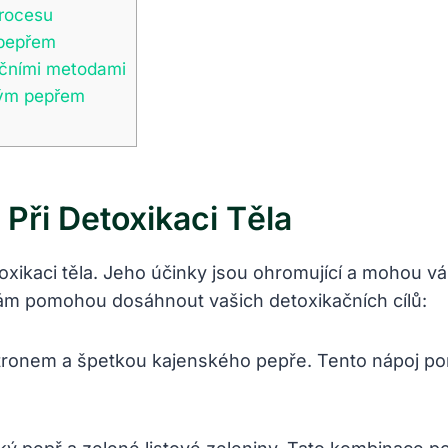
procesu
 pepřem
ačními metodami
kým pepřem
Při Detoxikaci Těla
ikaci těla. Jeho účinky jsou ohromující a mohou vám
vám pomohou dosáhnout vašich detoxikačních cílů:
itronem a špetkou kajenského pepře. Tento nápoj po