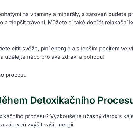
bohatými na vitamíny a minerály, a zároveň budete pí
o a zlepšit trávení. Můžete si také dopřát relaxačn
e cítit svěže, plní energie a s lepším pocitem ve v
 a udělejte něco pro své zdraví a pohodu!
 Během Detoxikačního Proces
xikačního procesu? Vyzkoušejte úžasný detox s ka
a zároveň zvýšit vaši energii.