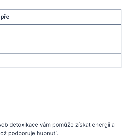
epře
ob detoxikace vám pomůže získat energii a
což podporuje hubnutí.