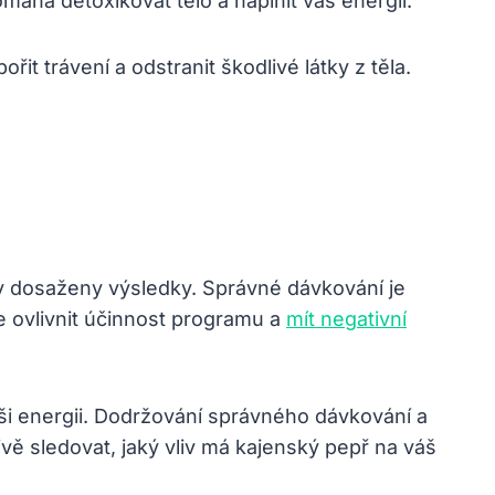
áhá detoxikovat tělo a naplnit vás energií.
 trávení a odstranit škodlivé látky z těla.
y dosaženy výsledky. Správné dávkování je
e ovlivnit účinnost programu a
mít negativní
ši energii. Dodržování správného dávkování a
ě sledovat, jaký vliv má kajenský pepř na váš