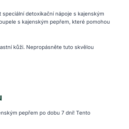
t speciální detoxikační nápoje s kajenským
í koupele s kajenským pepřem, které pomohou
lastní kůži. Nepropásněte tuto skvělou
u
jenským pepřem po dobu 7 dní! Tento