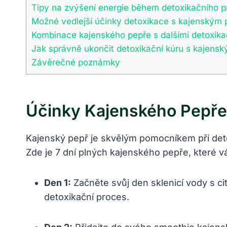
Tipy na zvýšení energie během detoxikačního 
Možné vedlejší účinky detoxikace s kajenským
Kombinace kajenského pepře s dalšími detoxik
Jak správně ukončit detoxikační kúru s kajens
Závěrečné poznámky
Účinky Kajenského Pepře 
Kajenský pepř je skvělým pomocníkem při detox
Zde je 7 dní plných kajenského pepře, které 
Den 1:
Začněte svůj den sklenicí vody s c
detoxikační proces.