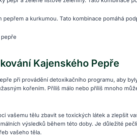
ý pepř a zelené listové zeleniny. Tato kombinace pom
ým pepřem a kurkumou. Tato kombinace pomáhá podpořit
vkování Kajenského Pepře
epře při provádění detoxikačního programu, aby byl
 úžasným kořením. Příliš málo nebo příliš mnoho můž
vašemu tělu zbavit se toxických látek a zlepšit va
álních výsledků během této doby. Je důležité pečliv
řeb vašeho těla.