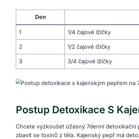
Den
1
1/4 čajové lžičky
2
1/2 čajové lžičky
3
3/4 čajové lžičky
Postup Detoxikace S Kaj
Chcete vyzkoušet úžasný 7denní detoxikační
zbavit se toxinů z těla. Kajenský pepř má det