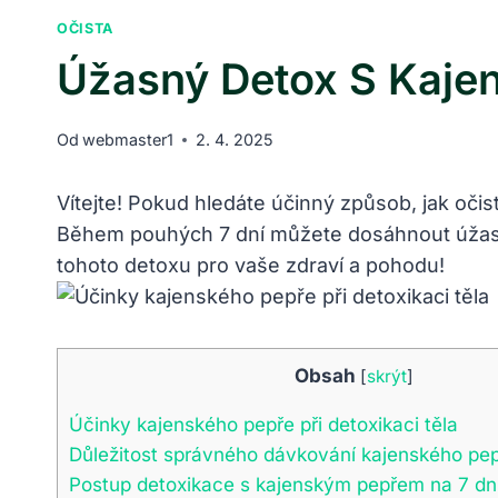
OČISTA
Úžasný Detox S Kajen
Od
webmaster1
2. 4. 2025
Vítejte! Pokud hledáte účinný způsob, jak oči
Během pouhých 7 dní můžete dosáhnout úžasných
tohoto detoxu pro vaše zdraví a pohodu!
Obsah
[
skrýt
]
Účinky kajenského pepře při detoxikaci těla
Důležitost správného dávkování kajenského pe
Postup detoxikace s kajenským pepřem na 7 dn