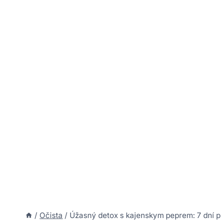
/
Očista
/
Úžasný detox s kajenskym peprem: 7 dní p