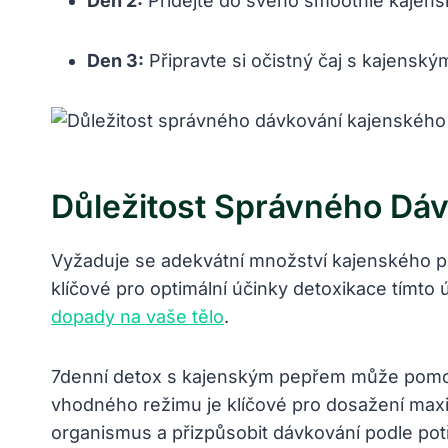
Den 2:
Přidejte do svého smoothie kajensk
Den 3:
Připravte si očistný čaj s kajensk
Důležitost Správného Dá
Vyžaduje se adekvátní množství kajenského p
klíčové pro optimální účinky detoxikace tímto
dopady na vaše tělo
.
7denní detox s kajenským pepřem může pomoci 
vhodného režimu je klíčové pro dosažení maxim
organismus a přizpůsobit dávkování podle pot