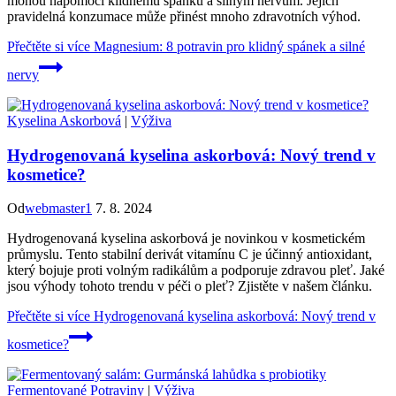
mohou napomoci klidnému spánku a silným nervům. Jejich
pravidelná konzumace může přinést mnoho zdravotních výhod.
Přečtěte si více
Magnesium: 8 potravin pro klidný spánek a silné
nervy
Kyselina Askorbová
|
Výživa
Hydrogenovaná kyselina askorbová: Nový trend v
kosmetice?
Od
webmaster1
7. 8. 2024
Hydrogenovaná kyselina askorbová je novinkou v kosmetickém
průmyslu. Tento stabilní derivát vitamínu C je účinný antioxidant,
který bojuje proti volným radikálům a podporuje zdravou pleť. Jaké
jsou výhody tohoto trendu v péči o pleť? Zjistěte v našem článku.
Přečtěte si více
Hydrogenovaná kyselina askorbová: Nový trend v
kosmetice?
Fermentované Potraviny
|
Výživa