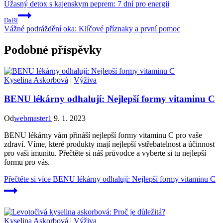
Úžasný detox s kajenskym peprem: 7 dní pro energii
Další
Vážné podráždění oka: Klíčové příznaky a první pomoc
Podobné příspěvky
Kyselina Askorbová
|
Výživa
BENU lékárny odhalují: Nejlepší formy vitaminu C
Od
webmaster1
9. 1. 2023
BENU lékárny vám přináší nejlepší formy vitaminu C pro vaše
zdraví. Víme, které produkty mají nejlepší vstřebatelnost a účinnost
pro vaši imunitu. Přečtěte si náš průvodce a vyberte si tu nejlepší
formu pro vás.
Přečtěte si více
BENU lékárny odhalují: Nejlepší formy vitaminu C
Kyselina Askorbová
|
Výživa