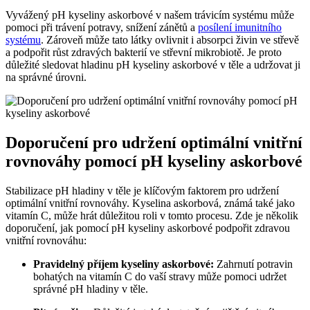
Vyvážený pH kyseliny askorbové v našem trávicím systému může
pomoci při trávení potravy, snížení zánětů a
posílení imunitního
systému
. Zároveň může tato látky ovlivnit i absorpci živin ve střevě
a podpořit růst zdravých bakterií ve střevní mikrobiotě. Je proto
důležité sledovat hladinu pH kyseliny askorbové v těle a udržovat ji
na správné úrovni.
Doporučení pro udržení optimální vnitřní
rovnováhy pomocí pH kyseliny askorbové
Stabilizace pH hladiny v těle je klíčovým faktorem pro udržení
optimální vnitřní rovnováhy. Kyselina askorbová, známá také jako
vitamín C, může hrát důležitou roli v tomto procesu. Zde je několik
doporučení, jak pomocí pH kyseliny askorbové podpořit zdravou
vnitřní rovnováhu:
Pravidelný příjem kyseliny askorbové:
Zahrnutí potravin
bohatých na vitamín C do vaší stravy může pomoci udržet
správné pH hladiny v těle.