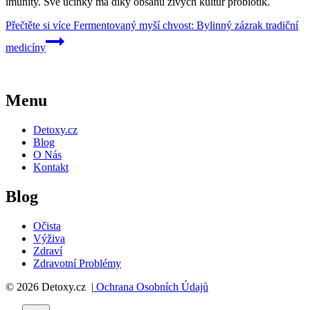
imunity. Své účinky má díky obsahu živých kultur probiotik.
Přečtěte si více
Fermentovaný myší chvost: Bylinný zázrak tradiční
medicíny
Menu
Detoxy.cz
Blog
O Nás
Kontakt
Blog
Očista
Výživa
Zdraví
Zdravotní Problémy
© 2026 Detoxy.cz |
Ochrana Osobních Údajů