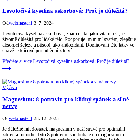
Levotočivá kyselina askorbová: Proč je důležitá?
Od
webmaster1
3. 7. 2024
Levotočivá kyselina askorbová, známá také jako vitamín C, je
životně důležitá pro lidské tělo. Podporuje imunitní systém, zlepšuje
absorpci železa a působí jako antioxidant. Doplňování této látky ve
stravě je klíčové pro udržení zdraví.
Přečtěte si více
Levotočivá kyselina askorbová: Proč je důležitá?
Výživa
Magnesium: 8 potravin pro klidný spánek a silné
nervy
Od
webmaster1
28. 12. 2023
Je důležité mít dostatek magnesium v naší stravě pro optimální
zdraví a pohodu. Tyto 8 potravin jsou bohaté na magnesium a