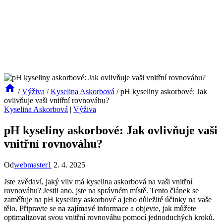
/
Výživa
/
Kyselina Askorbová
/
pH kyseliny askorbové: Jak
ovlivňuje vaši vnitřní rovnováhu?
Kyselina Askorbová
|
Výživa
pH kyseliny askorbové: Jak ovlivňuje vaši
vnitřní rovnováhu?
Od
webmaster1
2. 4. 2025
Jste zvědaví, jaký vliv má kyselina askorbová na vaši vnitřní
rovnováhu? Jestli ano, jste na správném místě. Tento článek se
zaměřuje na pH kyseliny askorbové a jeho důležité účinky na vaše
tělo. Připravte se na zajímavé informace a objevte, jak můžete
optimalizovat svou vnitřní rovnováhu pomocí jednoduchých kroků.