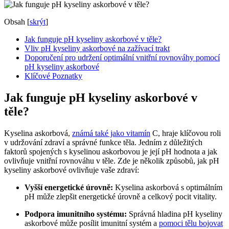
Obsah
[
skrýt
]
Jak funguje pH kyseliny askorbové v těle?
Vliv pH kyseliny askorbové na zažívací trakt
Doporučení pro udržení optimální vnitřní rovnováhy pomocí
pH kyseliny askorbové
Klíčové Poznatky
Jak funguje pH kyseliny askorbové v
těle?
Kyselina askorbová,
známá také jako vitamín
C, hraje klíčovou roli
v udržování zdraví a správné funkce těla. Jedním z důležitých
faktorů spojených s kyselinou askorbovou je její pH hodnota a jak
ovlivňuje vnitřní rovnováhu v těle. Zde je několik způsobů, jak pH
kyseliny askorbové ovlivňuje vaše zdraví:
Vyšší energetické úrovně:
Kyselina askorbová s optimálním
pH může zlepšit energetické úrovně a celkový pocit vitality.
Podpora imunitního systému:
Správná hladina pH kyseliny
askorbové může posílit imunitní systém a
pomoci tělu bojovat