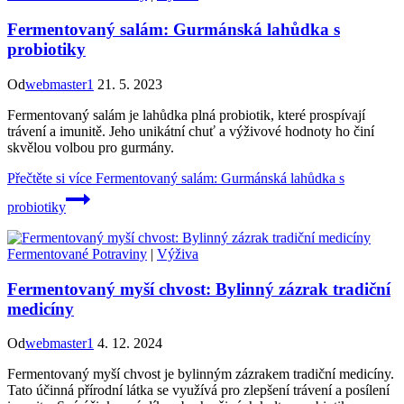
Fermentovaný salám: Gurmánská lahůdka s
probiotiky
Od
webmaster1
21. 5. 2023
Fermentovaný salám je lahůdka plná probiotik, které prospívají
trávení a imunitě. Jeho unikátní chuť a výživové hodnoty ho činí
skvělou volbou pro gurmány.
Přečtěte si více
Fermentovaný salám: Gurmánská lahůdka s
probiotiky
Fermentované Potraviny
|
Výživa
Fermentovaný myší chvost: Bylinný zázrak tradiční
medicíny
Od
webmaster1
4. 12. 2024
Fermentovaný myší chvost je bylinným zázrakem tradiční medicíny.
Tato účinná přírodní látka se využívá pro zlepšení trávení a posílení