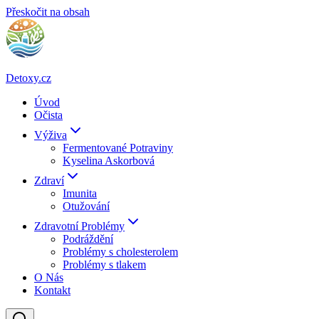
Přeskočit na obsah
Detoxy.cz
Úvod
Očista
Výživa
Fermentované Potraviny
Kyselina Askorbová
Zdraví
Imunita
Otužování
Zdravotní Problémy
Podráždění
Problémy s cholesterolem
Problémy s tlakem
O Nás
Kontakt