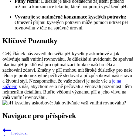
Pitný režim:
Důležité je také dostatečné zajištění pitného
režimu a konzumace tekutin, které podporují vyvážené pH.
Vyvarujte se nadměrné konzumace kyselých potravin:
Omezení příjmu kyselých potravin může pomoci udržet pH
rovnováhu v těle na správné úrovni.
Klíčové Poznatky
Celý článek nás zavedl do světa pH kyseliny askorbové a jak
ovlivňuje naši vnitřní rovnováhu. Je důležité si uvědomit, že správná
hladina pH je klíčová pro optimalizaci funkce našeho těla a
zachování zdraví. Změny v pH mohou mít široké důsledky pro naše
tělo a je proto nezbytné pečlivě sledovat a přizpůsobovat naši stravu
a životní styl. Nezapomeňte, že vaše zdraví je nade vše a
je na
každém
z nás, abychom se o ně pečovali a věnovali pozornost i těm
nejmenším detailům. Buďte vědomi významu pH a jeho vlivu na
vaši vnitřní rovnováhu.
Navigace pro příspěvek
Předchozí