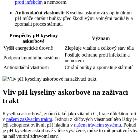
proti infekcím
a nemocem.
Antioxidační vlastnosti:
Kyselina askorbová s optimálním
pH může chránit buňky před škodlivými volnými radikály a
zpomalit proces stárnutí.
Prospěchy pH kyseliny
Význam
askorbové
Vyšší energetické úrovně
Zlepšuje vitalitu a celkový stav těla
Posiluje ochranu proti infekcím a
Podpora imunitního systému
nemocem
Antioxidační vlastnosti
Chrání buňky a zpomaluje stárnutí
Vliv pH kyseliny askorbové na zažívací
trakt
Kyselina askorbová, známá také jako vitamín C, hraje důležitou roli
v
našem zažívacím traktu
. Jednou z klíčových vlastností této látky je
její schopnost ovlivnit pH hladinu v
našem trávicím systému
. Pokud
je pH kyseliny askorbové v těle vyvážené, může to mít pozitivní vliv
na náš vnitřní zdravotní stav.