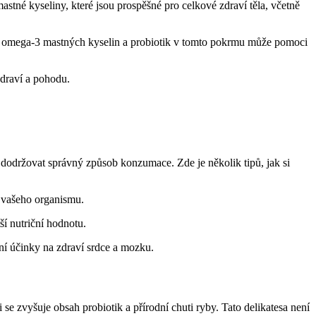
stné kyseliny, které jsou prospěšné pro celkové zdraví těla, včetně
ace omega-3 mastných kyselin a probiotik v tomto pokrmu může pomoci
zdraví a pohodu.
 dodržovat správný způsob konzumace. Zde je několik tipů, jak si
o vašeho organismu.
í nutriční hodnotu.
í účinky na zdraví srdce a mozku.
e zvyšuje obsah probiotik a přírodní chuti ryby. Tato delikatesa není