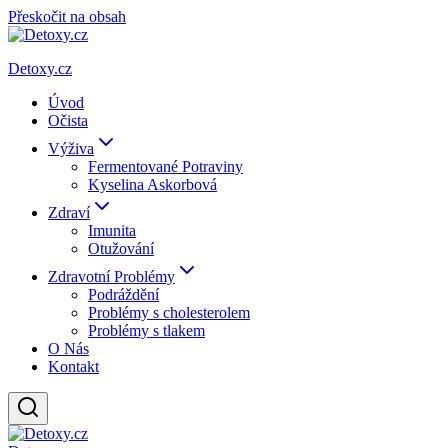
Přeskočit na obsah
Detoxy.cz
Úvod
Očista
Výživa
Fermentované Potraviny
Kyselina Askorbová
Zdraví
Imunita
Otužování
Zdravotní Problémy
Podráždění
Problémy s cholesterolem
Problémy s tlakem
O Nás
Kontakt