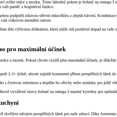
draví svého srdce a mozku. Tento lahodný pokrm je bohatý na omega-3 ma
 vaši paměť a kognitivní funkce.
 mohou podpořit zdravou střevní mikroflóru a zlepšit trávení. Kombin
vaši celkovou mentální ostrost.
vému tělu výživnou delikatesu, která může mít pozitivní dopad na vaše 
os pro maximální účinek
srdce a mozek. Pokud chcete využít jeho maximální účinek, je důležité
oň 2-3× týdně, abyste zajistili konstantní přísun prospěšných látek d
o s čerstvou zeleninou a doplňte ho ořechy nebo semínky pro ještě větš
kově vyvážené stravy bohaté na omega-3 mastné kyseliny pro optimáln
kuchyni
eň skvělým zdrojem prospěšných látek pro naše zdraví. Díky fermentaci s