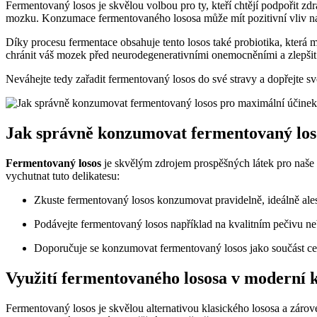
Fermentovaný losos je skvělou volbou pro ty, kteří chtějí podpořit z
mozku. Konzumace fermentovaného lososa může mít pozitivní vliv na
Díky procesu fermentace obsahuje tento losos také probiotika, která
chránit váš mozek před neurodegenerativními onemocněními a zlepšit 
Neváhejte tedy zařadit fermentovaný losos do své stravy a dopřejte s
Jak správně konzumovat fermentovaný los
Fermentovaný losos
je skvělým zdrojem prospěšných látek pro naše 
vychutnat tuto delikatesu:
Zkuste fermentovaný losos konzumovat pravidelně, ideálně alesp
Podávejte fermentovaný losos například na kvalitním pečivu neb
Doporučuje se konzumovat fermentovaný losos jako součást cel
Využití fermentovaného lososa v moderní 
Fermentovaný losos je skvělou alternativou klasického lososa a zárov