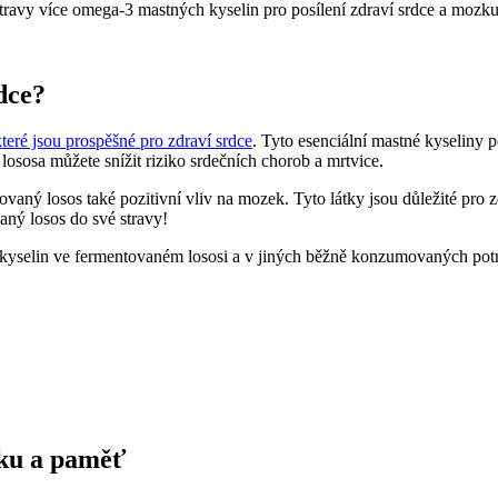
stravy více omega-3 mastných kyselin pro posílení zdraví srdce a mozku
dce?
které jsou prospěšné pro zdraví srdce
. Tyto esenciální mastné kyseliny p
ososa můžete snížit riziko srdečních chorob a mrtvice.
ý losos také pozitivní vliv na mozek. Tyto látky jsou důležité pro 
aný losos do své stravy!
 kyselin ve fermentovaném lososi a v jiných běžně konzumovaných pot
zku a paměť