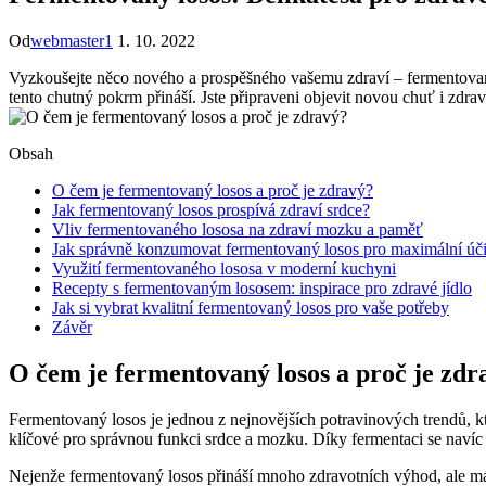
Od
webmaster1
1. 10. 2022
Vyzkoušejte něco nového a prospěšného vašemu zdraví – fermentovaný l
tento chutný pokrm přináší. Jste připraveni objevit novou chuť i zdra
Obsah
O čem je fermentovaný losos a proč je zdravý?
Jak fermentovaný losos prospívá zdraví srdce?
Vliv fermentovaného lososa na zdraví mozku a paměť
Jak správně konzumovat fermentovaný losos pro maximální úč
Využití fermentovaného lososa v moderní kuchyni
Recepty s fermentovaným lososem: inspirace pro zdravé jídlo
Jak si vybrat kvalitní fermentovaný losos pro vaše potřeby
Závěr
O čem je fermentovaný losos a proč je zdr
Fermentovaný losos je jednou z nejnovějších potravinových trendů, k
klíčové pro správnou funkci srdce a mozku. Díky fermentaci se navíc z
Nejenže fermentovaný losos přináší mnoho zdravotních výhod, ale m