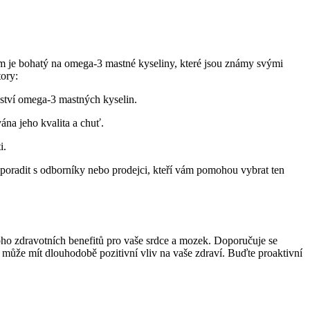
okrm je bohatý na omega-3 mastné kyseliny, které jsou známy svými
tory:
ství omega-3 mastných kyselin.
na jeho kvalita a chuť.
i.
 poradit s odborníky nebo prodejci, kteří vám pomohou vybrat ten
noho zdravotních benefitů pro vaše srdce a mozek. Doporučuje se
 může mít dlouhodobě pozitivní vliv na vaše zdraví. Buďte proaktivní