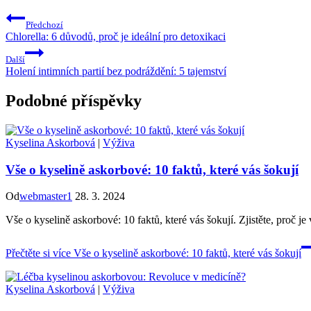
Předchozí
Chlorella: 6 důvodů, proč je ideální pro detoxikaci
Další
Holení intimních partií bez podráždění: 5 tajemství
Podobné příspěvky
Kyselina Askorbová
|
Výživa
Vše o kyselině askorbové: 10 faktů, které vás šokují
Od
webmaster1
28. 3. 2024
Vše o kyselině askorbové: 10 faktů, které vás šokují. Zjistěte, proč je
Přečtěte si více
Vše o kyselině askorbové: 10 faktů, které vás šokují
Kyselina Askorbová
|
Výživa