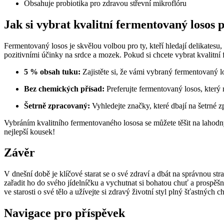
Obsahuje probiotika pro zdravou střevní mikroflóru
Jak si vybrat kvalitní fermentovaný losos 
Fermentovaný losos je skvělou volbou pro ty, kteří hledají delikatesu
pozitivními účinky na srdce a mozek. Pokud si chcete vybrat kvalitní 
5 % obsah tuku:
Zajistěte si, že vámi vybraný fermentovaný 
Bez chemických přísad:
Preferujte fermentovaný losos, který
Šetrně zpracovaný:
Vyhledejte značky, které dbají na šetrné 
Vybráním kvalitního fermentovaného lososa se můžete těšit na lahodn
nejlepší kousek!
Závěr
V dnešní době je klíčové starat se o své zdraví a dbát na správnou s
zařadit ho do svého jídelníčku a vychutnat si bohatou chuť a prospěš
ve starosti o své tělo a užívejte si zdravý životní styl plný šťastných ch
Navigace pro příspěvek