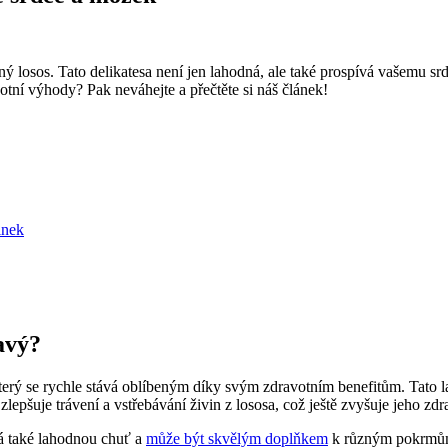
osos. Tato delikatesa není jen lahodná, ale také prospívá vašemu srdci
votní výhody? Pak neváhejte a přečtěte si náš článek!
inek
avý?
terý se rychle stává oblíbeným díky svým zdravotním benefitům. Tato la
lepšuje trávení a vstřebávání živin z lososa, což ještě zvyšuje jeho zd
á také lahodnou chuť a
může být skvělým doplňkem
k různým pokrmům. 