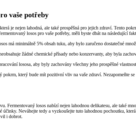
pro vaše potřeby
, která je nejen lahodná, ale také prospěšná pro jejich zdraví. Tento p
fermentovaný losos pro vaše potřeby, měli byste dbát na následující fak
losos má minimálně 5% obsah tuku, aby bylo zaručeno dostatečné množ
 neobsahuje žádné chemické přísady nebo konzervanty, aby byla zachová
zpracování lososa, aby byly zachovány všechny jeho prospěšné vlastnost
ý pokrm, který bude mít pozitivní vliv na vaše zdraví. Nezapomeňte se
travu. Fermentovaný losos nabízí nejen lahodnou delikatesu, ale také m
né účinky. Neváhejte tedy a vyzkoušejte tuto lahodnou pochoutku, která
vil i dobrot.