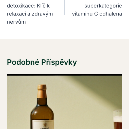
detoxikace: Klíč k
superkategorie
Příspěvek
relaxaci a zdravým
vitaminu C odhalena
nervům
Podobné Příspěvky