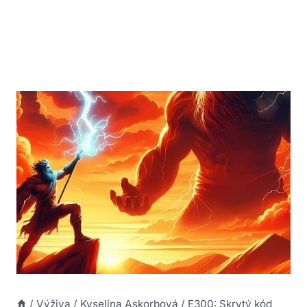
/
Výživa
/
Kyselina Askorbová
/
E300: Skrytý kód