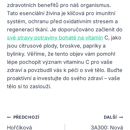
zdravotních benefitů pro náš organismus.
Tato esenciální živina je klíčová pro imunitní
systém, ochranu před oxidativním stresem a
regeneraci tkání. Je doporučováno začlenit do
své stravy potraviny bohaté na vitamin
C, jako
jsou citrusové plody, broskve, papriky a
bylinky. Věříme, že tento objev vám pomohl
lépe pochopit význam vitaminu C pro vaše
zdraví a povzbudil vás k péči o své tělo. Buďte
proaktivní a investujte do svého zdraví – vaše
tělo si to zaslouží.
Navigace
PŘEDCHOZÍ
DALŠÍ
Pro
Hořčíková
3A300: Nová