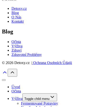
Detoxy.cz
Blog
O Nás
Kontakt
Blog
Očista
Výživa
Zdraví
Zdravotní Problémy
© 2026 Detoxy.cz |
Ochrana Osobních Údajů
Úvod
Očista
Výživa
Toggle child menu
Fermentované Potraviny