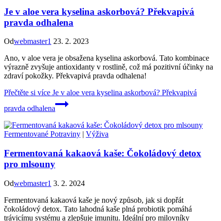
Je v aloe vera kyselina askorbová? Překvapivá
pravda odhalena
Od
webmaster1
23. 2. 2023
Ano, v aloe vera je obsažena kyselina askorbová. Tato kombinace
výrazně zvyšuje antioxidanty v rostlině, což má pozitivní účinky na
zdraví pokožky. Překvapivá pravda odhalena!
Přečtěte si více
Je v aloe vera kyselina askorbová? Překvapivá
pravda odhalena
Fermentované Potraviny
|
Výživa
Fermentovaná kakaová kaše: Čokoládový detox
pro mlsouny
Od
webmaster1
3. 2. 2024
Fermentovaná kakaová kaše je nový způsob, jak si dopřát
čokoládový detox. Tato lahodná kaše plná probiotik pomáhá
trávicímu systému a zlepšuje imunitu. Ideální pro milovníky