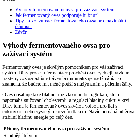
Výhody fermentovaného ovsa pro zažívací systém
Jak fermentovaný oves podporuje hubnutí
Tipy na konzumaci fermentovaného ovsa pro maximální
účinnost
Závěr
Výhody fermentovaného ovsa pro
zažívací systém
Fermentovaný oves je skvělým pomocníkem pro váš zažívací
systém. Díky procesu fermentace prochází oves rychleji trávicím
traktem, což usnadňuje trávení a minimalizuje nadýmání. To
znamená, že budete mít méně potíží s nadýmáním a pálením žáhy.
Oves obsahuje také blahodárné vlákninu beta-glukan, která
napomáhá snižování cholesterolu a regulaci hladiny cukru v krvi.
Díky tomu je fermentovaný oves skvělou volbou pro lidi s
cukrovkou nebo vysokým krevním tlakem. Navíc pomáhá udržovat
stabilní hladinu energie po celý den.
Přínosy fermentovaného ovsa pro zažívací systém:
Snadnější trávení