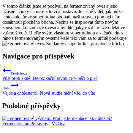
V tomto článku jsme se podívali na fermentovaný oves a jeho
úžasné účinky na naše zdraví a postavu. Je jasně vidět, jak může
tento snídaňový superhrdina obohatit naši stravu a pomoci nám
dosáhnout plochého břicha. Nechte se inspirovat tímto novým
způsobem konzumace ovesu a uvidíte, jaký rozdíl může udělat ve
vašem životě. Buďte svým vlastním superhrdinou a začněte dnes
ráno s fermentovaným ovsem! Vaše tělo vám za to určitě poděkuje.
Navigace pro příspěvek
Předchozí
Půst proti akné: Detoxikační revoluce v péči o pleť
Další
Vejce a cholesterol: Nová studie mění vše, co víte
Podobné příspěvky
Fermentované Potraviny
|
Výživa