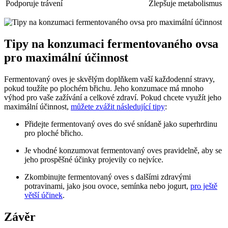
Podporuje trávení
Zlepšuje metabolismus
Tipy na konzumaci fermentovaného ovsa
pro maximální účinnost
Fermentovaný oves je skvělým doplňkem vaší každodenní stravy,
pokud toužíte po plochém břichu. Jeho konzumace má mnoho
výhod pro vaše zažívání a celkové zdraví. Pokud chcete využít jeho
maximální účinnost,
můžete zvážit následující tipy
:
Přidejte fermentovaný oves do své snídaně jako superhrdinu
pro ploché břicho.
Je vhodné konzumovat fermentovaný oves pravidelně, aby se
jeho prospěšné účinky projevily co nejvíce.
Zkombinujte fermentovaný oves s dalšími zdravými
potravinami, jako jsou ovoce, semínka nebo jogurt,
pro ještě
větší účinek
.
Závěr