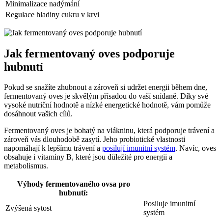
Minimalizace nadýmání
Regulace hladiny cukru v krvi
Jak fermentovaný oves podporuje
hubnutí
Pokud se snažíte zhubnout a zároveň si udržet energii během dne,
fermentovaný oves je skvělým přísadou do vaší snídaně. Díky své
vysoké nutriční hodnotě a nízké energetické hodnotě, vám pomůže
dosáhnout vašich cílů.
Fermentovaný oves je bohatý na vlákninu, která podporuje trávení a
zároveň vás dlouhodobě zasytí. Jeho probiotické vlastnosti
napomáhají k lepšímu trávení a
posilují imunitní systém
. Navíc, oves
obsahuje i vitamíny B, které jsou důležité pro energii a
metabolismus.
Výhody fermentovaného ovsa pro
hubnutí:
Posiluje imunitní
Zvýšená sytost
systém