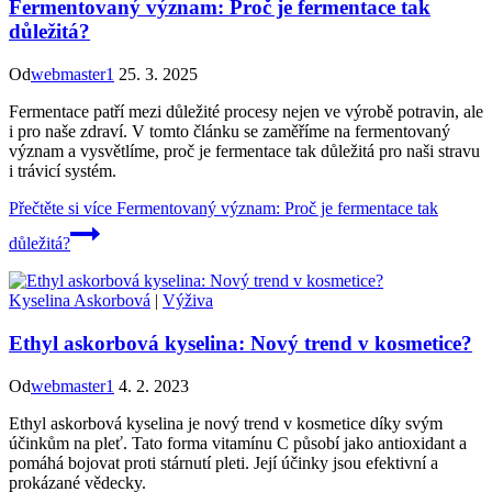
Fermentovaný význam: Proč je fermentace tak
důležitá?
Od
webmaster1
25. 3. 2025
Fermentace patří mezi důležité procesy nejen ve výrobě potravin, ale
i pro naše zdraví. V tomto článku se zaměříme na fermentovaný
význam a vysvětlíme, proč je fermentace tak důležitá pro naši stravu
i trávicí systém.
Přečtěte si více
Fermentovaný význam: Proč je fermentace tak
důležitá?
Kyselina Askorbová
|
Výživa
Ethyl askorbová kyselina: Nový trend v kosmetice?
Od
webmaster1
4. 2. 2023
Ethyl askorbová kyselina je nový trend v kosmetice díky svým
účinkům na pleť. Tato forma vitamínu C působí jako antioxidant a
pomáhá bojovat proti stárnutí pleti. Její účinky jsou efektivní a
prokázané vědecky.