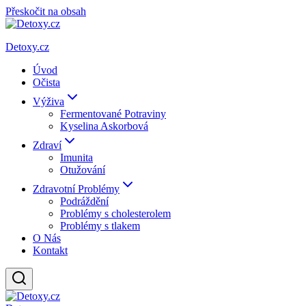
Přeskočit na obsah
Detoxy.cz
Úvod
Očista
Výživa
Fermentované Potraviny
Kyselina Askorbová
Zdraví
Imunita
Otužování
Zdravotní Problémy
Podráždění
Problémy s cholesterolem
Problémy s tlakem
O Nás
Kontakt