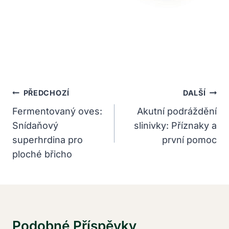
Navigace
PŘEDCHOZÍ
DALŠÍ
Pro
Fermentovaný oves:
Akutní podráždění
Snídaňový
slinivky: Příznaky a
Příspěvek
superhrdina pro
první pomoc
ploché břicho
Podobné Příspěvky