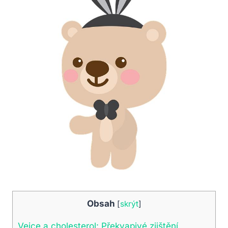
Obsah
[
skrýt
]
Vejce a cholesterol: Překvapivé zjištění