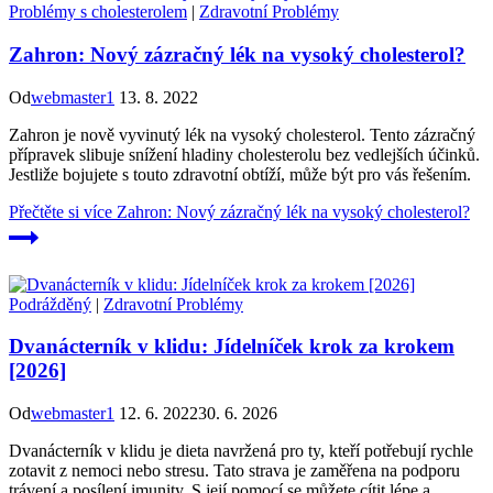
Problémy s cholesterolem
|
Zdravotní Problémy
Zahron: Nový zázračný lék na vysoký cholesterol?
Od
webmaster1
13. 8. 2022
Zahron je nově vyvinutý lék na vysoký cholesterol. Tento zázračný
přípravek slibuje snížení hladiny cholesterolu bez vedlejších účinků.
Jestliže bojujete s touto zdravotní obtíží, může být pro vás řešením.
Přečtěte si více
Zahron: Nový zázračný lék na vysoký cholesterol?
Podrážděný
|
Zdravotní Problémy
Dvanácterník v klidu: Jídelníček krok za krokem
[2026]
Od
webmaster1
12. 6. 2022
30. 6. 2026
Dvanácterník v klidu je dieta navržená pro ty, kteří potřebují rychle
zotavit z nemoci nebo stresu. Tato strava je zaměřena na podporu
trávení a posílení imunity. S její pomocí se můžete cítit lépe a