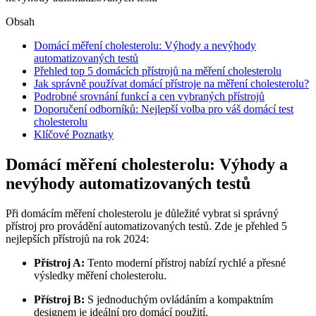
Obsah
Domácí měření cholesterolu: Výhody a nevýhody
automatizovaných testů
Přehled top 5 domácích přístrojů na měření cholesterolu
Jak správně používat domácí přístroje na měření cholesterolu?
Podrobné srovnání funkcí a cen vybraných přístrojů
Doporučení odborníků: Nejlepší volba pro váš domácí test
cholesterolu
Klíčové Poznatky
Domácí měření cholesterolu: Výhody a
nevýhody automatizovaných testů
Při domácím měření cholesterolu je důležité vybrat si správný
přístroj pro provádění automatizovaných testů. Zde je přehled 5
nejlepších přístrojů na rok 2024:
Přístroj A:
Tento moderní přístroj nabízí rychlé a přesné
výsledky měření cholesterolu.
Přístroj B:
S jednoduchým ovládáním a kompaktním
designem je ideální pro domácí použití.