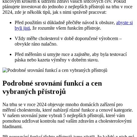
klíčovým krokem k udržení zdraví vašich srdcových cév. Pokud
plánujete investovat do jednoho z nejlepších přístrojů na trhu v roce
2024, zde je několik tipů, jak s nimi správně pracovat:
Před použitím si důkladně přečtěte návod k obsluze,
abyste si
byli jisti
, že rozumíte všem funkcím přístroje.
Vždy měřte cholesterol v době doporučené výrobcem –
obvykle ráno nalačno.
Před měřením si umyjte ruce a zajistěte, aby byla testovací
páska nebo kazeta výměny v dobrém stavu.
Podrobné srovnání funkcí a cen
vybraných přístrojů
Na trhu se v roce 2024 objevuje mnoho domácích zařízení pro
měření cholesterolu, které nabízejí různé funkce a cenové kategorie.
V našem srovnání jsme vybrali 5 nejlepších přístrojů, které vám
pomohou udržovat kontrolu nad vaším zdravím a cholesterolovými
hladinami.
Při porovnání funkcí těchto přístrojů jsme zjistili, že každý z nich má