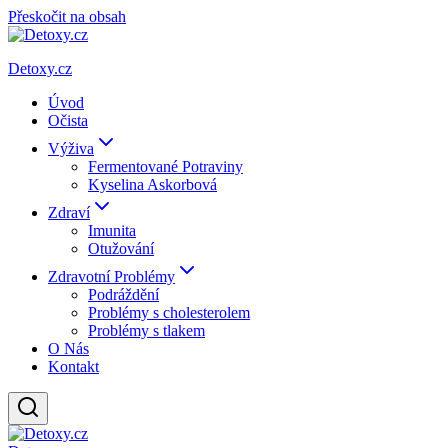
Přeskočit na obsah
Detoxy.cz
Úvod
Očista
Výživa
Fermentované Potraviny
Kyselina Askorbová
Zdraví
Imunita
Otužování
Zdravotní Problémy
Podráždění
Problémy s cholesterolem
Problémy s tlakem
O Nás
Kontakt