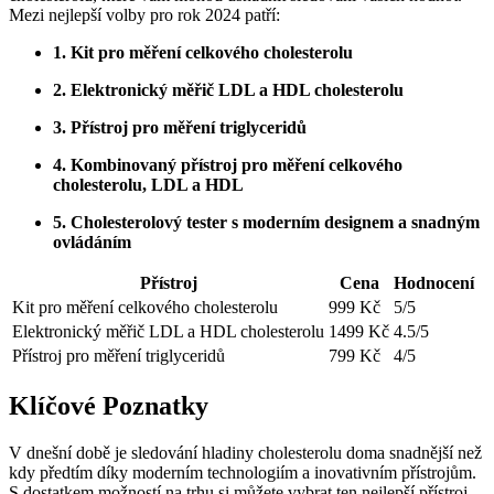
Mezi nejlepší volby pro rok 2024 patří:
1. Kit pro měření celkového cholesterolu
2. Elektronický měřič LDL a HDL cholesterolu
3. Přístroj pro měření triglyceridů
4. Kombinovaný přístroj pro měření celkového
cholesterolu, LDL a HDL
5. Cholesterolový tester s moderním designem a snadným
ovládáním
Přístroj
Cena
Hodnocení
Kit pro měření celkového cholesterolu
999 Kč
5/5
Elektronický měřič LDL a HDL cholesterolu
1499 Kč
4.5/5
Přístroj pro měření triglyceridů
799 Kč
4/5
Klíčové Poznatky
V dnešní době je sledování hladiny cholesterolu doma snadnější než
kdy předtím díky moderním technologiím a inovativním přístrojům.
S dostatkem možností na trhu si můžete vybrat ten nejlepší přístroj