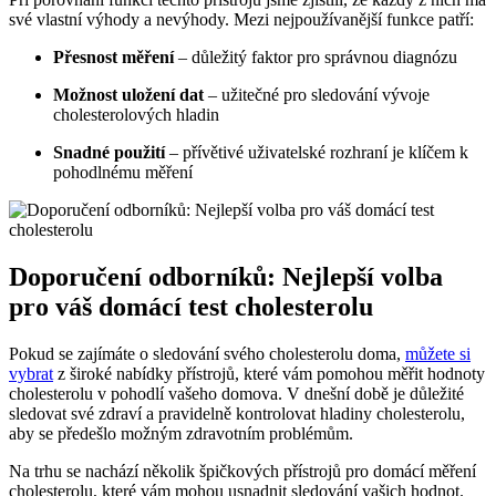
své vlastní výhody a nevýhody. Mezi nejpoužívanější funkce patří:
Přesnost měření
– důležitý faktor pro správnou diagnózu
Možnost uložení dat
– užitečné pro sledování vývoje
cholesterolových hladin
Snadné použití
– přívětivé uživatelské rozhraní je klíčem k
pohodlnému měření
Doporučení odborníků: Nejlepší volba
pro váš domácí test cholesterolu
Pokud se zajímáte o sledování svého cholesterolu doma,
můžete si
vybrat
z široké nabídky přístrojů, které vám pomohou měřit hodnoty
cholesterolu v pohodlí vašeho domova. V dnešní době je důležité
sledovat své zdraví a pravidelně kontrolovat hladiny cholesterolu,
aby se předešlo možným zdravotním problémům.
Na trhu se nachází několik špičkových přístrojů pro domácí měření
cholesterolu, které vám mohou usnadnit sledování vašich hodnot.