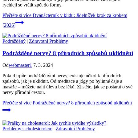
rychleji se vrátit zpět do formy.
Přečtěte si více
Dvanácterník v klidu: Jídelníček krok za krokem
[2026]
Podrážděný
|
Zdravotní Problémy
Podrážděné nervy? 8 přírodních způsobů uklidnění
Od
webmaster1
7. 3. 2024
Pokud trpíte podrážděnými nervy, existuje několik přírodních
způsobů, jak je uklidnit. Od meditace a jógy po bylinné čaje a
masáže – můžete najít úlevu bez léků. Zjistěte, jak se postarat o své
nervy přírodní cestou.
Přečtěte si více
Podrážděné nervy? 8 přírodních způsobů uklidnění
Problémy s cholesterolem
|
Zdravotní Problémy