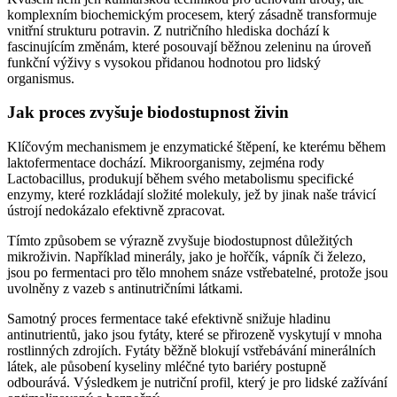
komplexním biochemickým procesem, který zásadně transformuje
vnitřní strukturu potravin. Z nutričního hlediska dochází k
fascinujícím změnám, které posouvají běžnou zeleninu na úroveň
funkční výživy s vysokou přidanou hodnotou pro lidský
organismus.
Jak proces zvyšuje biodostupnost živin
Klíčovým mechanismem je enzymatické štěpení, ke kterému během
laktofermentace dochází. Mikroorganismy, zejména rody
Lactobacillus, produkují během svého metabolismu specifické
enzymy, které rozkládají složité molekuly, jež by jinak naše trávicí
ústrojí nedokázalo efektivně zpracovat.
Tímto způsobem se výrazně zvyšuje biodostupnost důležitých
mikroživin. Například minerály, jako je hořčík, vápník či železo,
jsou po fermentaci pro tělo mnohem snáze vstřebatelné, protože jsou
uvolněny z vazeb s antinutričními látkami.
Samotný proces fermentace také efektivně snižuje hladinu
antinutrientů, jako jsou fytáty, které se přirozeně vyskytují v mnoha
rostlinných zdrojích. Fytáty běžně blokují vstřebávání minerálních
látek, ale působení kyseliny mléčné tyto bariéry postupně
odbourává. Výsledkem je nutriční profil, který je pro lidské zažívání