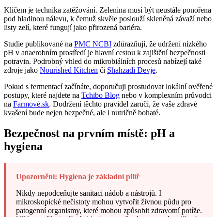
Klíčem je technika zatěžování. Zelenina musí být neustále ponořena
pod hladinou nálevu, k čemuž skvěle poslouží skleněná závaží nebo
listy zelí, které fungují jako přirozená bariéra.
Studie publikované na
PMC NCBI
zdůrazňují, že udržení nízkého
pH v anaerobním prostředí je hlavní cestou k zajištění bezpečnosti
potravin. Podrobný vhled do mikrobiálních procesů nabízejí také
zdroje jako
Nourished Kitchen
či
Shahzadi Devje
.
Pokud s fermentací začínáte, doporučuji prostudovat lokální ověřené
postupy, které najdete na
Tchibo Blog
nebo v komplexním průvodci
na
Farmové.sk
. Dodržení těchto pravidel zaručí, že vaše zdravé
kvašení bude nejen bezpečné, ale i nutričně bohaté.
Bezpečnost na prvním místě: pH a
hygiena
Upozornění: Hygiena je základní pilíř
Nikdy nepodceňujte sanitaci nádob a nástrojů. I
mikroskopické nečistoty mohou vytvořit živnou půdu pro
patogenní organismy, které mohou způsobit zdravotní potíže.