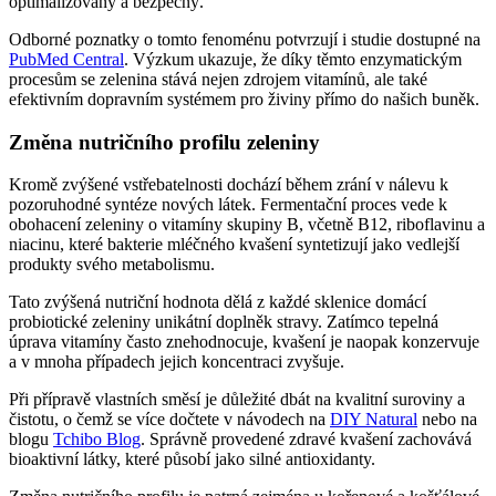
optimalizovaný a bezpečný.
Odborné poznatky o tomto fenoménu potvrzují i studie dostupné na
PubMed Central
. Výzkum ukazuje, že díky těmto enzymatickým
procesům se zelenina stává nejen zdrojem vitamínů, ale také
efektivním dopravním systémem pro živiny přímo do našich buněk.
Změna nutričního profilu zeleniny
Kromě zvýšené vstřebatelnosti dochází během zrání v nálevu k
pozoruhodné syntéze nových látek. Fermentační proces vede k
obohacení zeleniny o vitamíny skupiny B, včetně B12, riboflavinu a
niacinu, které bakterie mléčného kvašení syntetizují jako vedlejší
produkty svého metabolismu.
Tato zvýšená nutriční hodnota dělá z každé sklenice domácí
probiotické zeleniny unikátní doplněk stravy. Zatímco tepelná
úprava vitamíny často znehodnocuje, kvašení je naopak konzervuje
a v mnoha případech jejich koncentraci zvyšuje.
Při přípravě vlastních směsí je důležité dbát na kvalitní suroviny a
čistotu, o čemž se více dočtete v návodech na
DIY Natural
nebo na
blogu
Tchibo Blog
. Správně provedené zdravé kvašení zachovává
bioaktivní látky, které působí jako silné antioxidanty.