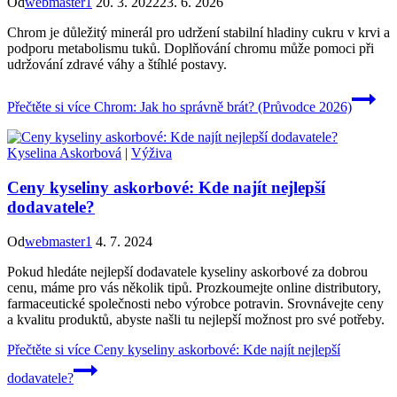
Od
webmaster1
20. 3. 2022
23. 6. 2026
Chrom je důležitý minerál pro udržení stabilní hladiny cukru v krvi a
podporu metabolismu tuků. Doplňování chromu může pomoci při
udržování zdravé váhy a štíhlé postavy.
Přečtěte si více
Chrom: Jak ho správně brát? (Průvodce 2026)
Kyselina Askorbová
|
Výživa
Ceny kyseliny askorbové: Kde najít nejlepší
dodavatele?
Od
webmaster1
4. 7. 2024
Pokud hledáte nejlepší dodavatele kyseliny askorbové za dobrou
cenu, máme pro vás několik tipů. Prozkoumejte online distributory,
farmaceutické společnosti nebo výrobce potravin. Srovnávejte ceny
a kvalitu produktů, abyste našli tu nejlepší možnost pro své potřeby.
Přečtěte si více
Ceny kyseliny askorbové: Kde najít nejlepší
dodavatele?