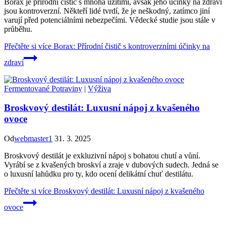
Borax je přírodní čistič s mnoha užitími, avšak jeho účinky na zdraví
jsou kontroverzní. Někteří lidé tvrdí, že je neškodný, zatímco jiní
varují před potenciálními nebezpečími. Vědecké studie jsou stále v
průběhu.
Přečtěte si více
Borax: Přírodní čistič s kontroverzními účinky na
zdraví
Fermentované Potraviny
|
Výživa
Broskvový destilát: Luxusní nápoj z kvašeného
ovoce
Od
webmaster1
31. 3. 2025
Broskvový destilát je exkluzivní nápoj s bohatou chutí a vůní.
Vyrábí se z kvašených broskví a zraje v dubových sudech. Jedná se
o luxusní lahůdku pro ty, kdo ocení delikátní chuť destilátu.
Přečtěte si více
Broskvový destilát: Luxusní nápoj z kvašeného
ovoce