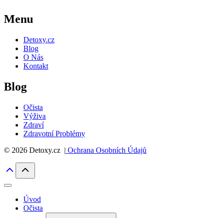
Menu
Detoxy.cz
Blog
O Nás
Kontakt
Blog
Očista
Výživa
Zdraví
Zdravotní Problémy
© 2026 Detoxy.cz |
Ochrana Osobních Údajů
Úvod
Očista