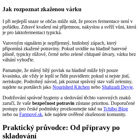
Jak rozpoznat zkaženou várku
I při nejlepší snaze se občas může stát, že proces fermentace není v
pořádku. Zdravé kvašení má příjemnou, nakyslou a svěží vůni, která
je pro laktofermentaci typická.
Varovným signálem je nepříjemný, hnilobný zápach, který
připomíná zkažené potraviny. Pokud uvidíte na hladině barevné
plísně, typicky růžové, černé nebo zelené chlupaté útvary, várku bez
váhání vyhoďte.
Pamatujte, že mírný bílý povlak na hladině může být pouze
kvasinka, ale vždy je lepší se řídit pravidlem: pokud si nejste jistí,
neriskujte. Podrobný návod, jak poznat správný stav vaší zeleniny,
najdete na portálech jako
Nourished Kitchen
nebo
Shahzadi Devje
.
Dodržování správné hygieny a sledování těchto varovných znaků
zaručí, že vaše
bezpečnost potravin
zůstane prioritou. Doporučené
postupy pro české podmínky prozkoumejte také na
Tchibo Blog
nebo na
Farmové.sk
, kde najdete ověřené zkušenosti komunity.
Praktický průvodce: Od přípravy po
skladování