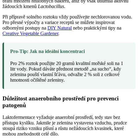
brání množení hnilobných bakterií, aniž by však utlumila aktivitu
žádoucích kmenů
Lactobacillus
.
Při přípravě solného roztoku vždy používejte nechlorovanou vodu.
Pro přesné výpočty a variace receptů se můžete inspirovat
odbornými postupy na
DIY Natural
nebo praktickými tipy na
Creative Vegetable Gardener
.
Pro-Tip: Jak na ideální koncentraci
Pro 2% roztok použijte 20 gramů kvalitní mořské soli na 1
litr vody. Pokud dáváte přednost metodě „na sucho“, kdy
zelenina pouští vlastní šťávu, odvažte 2 % soli z celkové
hmotnosti očištěné zeleniny.
Důležitost anaerobního prostředí pro prevenci
patogenů
Laktofermentace vyžaduje anaerobní prostředí, tedy stav bez
přístupu kyslíku. Jakmile je zelenina vystavena vzduchu, prudce
stoupá riziko vzniku plísní a růstu nežádoucích kvasinek, které
mohou znehodnotit celé dílo.