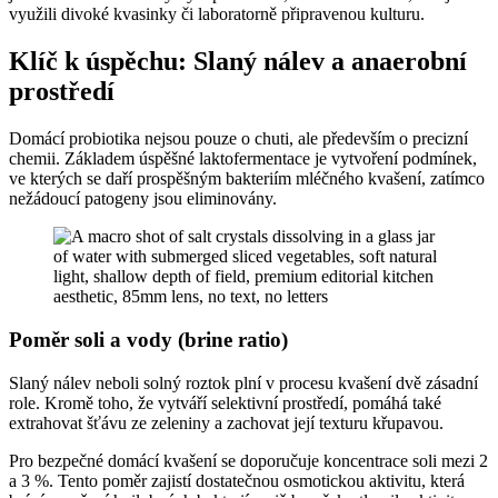
využili divoké kvasinky či laboratorně připravenou kulturu.
Klíč k úspěchu: Slaný nálev a anaerobní
prostředí
Domácí probiotika nejsou pouze o chuti, ale především o precizní
chemii. Základem úspěšné laktofermentace je vytvoření podmínek,
ve kterých se daří prospěšným bakteriím mléčného kvašení, zatímco
nežádoucí patogeny jsou eliminovány.
Poměr soli a vody (brine ratio)
Slaný nálev neboli solný roztok plní v procesu kvašení dvě zásadní
role. Kromě toho, že vytváří selektivní prostředí, pomáhá také
extrahovat šťávu ze zeleniny a zachovat její texturu křupavou.
Pro bezpečné domácí kvašení se doporučuje koncentrace soli mezi 2
a 3 %. Tento poměr zajistí dostatečnou osmotickou aktivitu, která