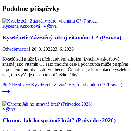
Podobné příspěvky
Kyselina Askorbová
|
Výživa
Kyselé zelí: Zázračný zdroj vitamínu C? (Pravda)
Od
webmaster1
20. 3. 2022
23. 6. 2026
Kyselé zelí může být překvapivým zdrojem kyseliny askorbové,
známé jako vitamín C. Tato tradiční česká pochoutka může přispívat
k posílení imunity a zdraví obecně. Čím delší je fermentace kyselého
zelí, tím vyšší je obsah této důležité látky.
Přečtěte si více
Kyselé zelí: Zázračný zdroj vitamínu C? (Pravda)
Výživa
Chrom: Jak ho správně brát? (Průvodce 2026)