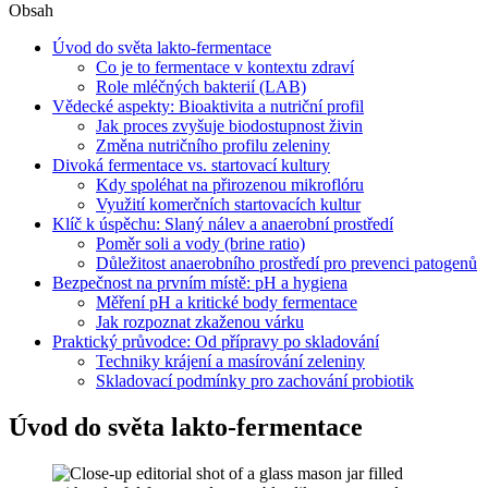
Obsah
Úvod do světa lakto-fermentace
Co je to fermentace v kontextu zdraví
Role mléčných bakterií (LAB)
Vědecké aspekty: Bioaktivita a nutriční profil
Jak proces zvyšuje biodostupnost živin
Změna nutričního profilu zeleniny
Divoká fermentace vs. startovací kultury
Kdy spoléhat na přirozenou mikroflóru
Využití komerčních startovacích kultur
Klíč k úspěchu: Slaný nálev a anaerobní prostředí
Poměr soli a vody (brine ratio)
Důležitost anaerobního prostředí pro prevenci patogenů
Bezpečnost na prvním místě: pH a hygiena
Měření pH a kritické body fermentace
Jak rozpoznat zkaženou várku
Praktický průvodce: Od přípravy po skladování
Techniky krájení a masírování zeleniny
Skladovací podmínky pro zachování probiotik
Úvod do světa lakto-fermentace