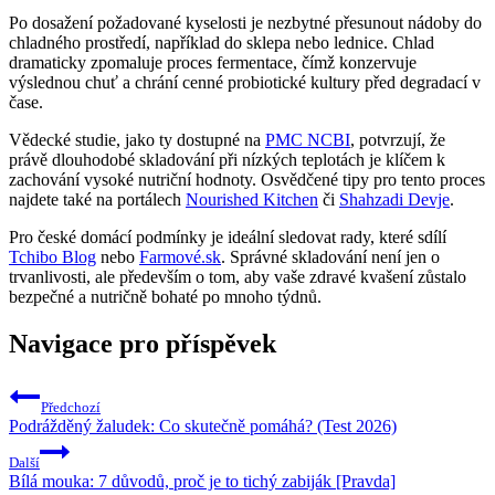
Po dosažení požadované kyselosti je nezbytné přesunout nádoby do
chladného prostředí, například do sklepa nebo lednice. Chlad
dramaticky zpomaluje proces fermentace, čímž konzervuje
výslednou chuť a chrání cenné probiotické kultury před degradací v
čase.
Vědecké studie, jako ty dostupné na
PMC NCBI
, potvrzují, že
právě dlouhodobé skladování při nízkých teplotách je klíčem k
zachování vysoké nutriční hodnoty. Osvědčené tipy pro tento proces
najdete také na portálech
Nourished Kitchen
či
Shahzadi Devje
.
Pro české domácí podmínky je ideální sledovat rady, které sdílí
Tchibo Blog
nebo
Farmové.sk
. Správné skladování není jen o
trvanlivosti, ale především o tom, aby vaše zdravé kvašení zůstalo
bezpečné a nutričně bohaté po mnoho týdnů.
Navigace pro příspěvek
Předchozí
Podrážděný žaludek: Co skutečně pomáhá? (Test 2026)
Další
Bílá mouka: 7 důvodů, proč je to tichý zabiják [Pravda]