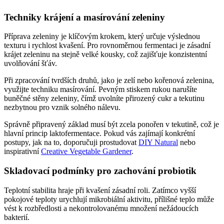
Techniky krájení a masírování zeleniny
Příprava zeleniny je klíčovým krokem, který určuje výslednou
texturu i rychlost kvašení. Pro rovnoměrnou fermentaci je zásadní
krájet zeleninu na stejně velké kousky, což zajišťuje konzistentní
uvolňování šťáv.
Při zpracování tvrdších druhů, jako je zelí nebo kořenová zelenina,
využijte techniku masírování. Pevným stiskem rukou narušíte
buněčné stěny zeleniny, čímž uvolníte přirozený cukr a tekutinu
nezbytnou pro vznik solného nálevu.
Správně připravený základ musí být zcela ponořen v tekutině, což je
hlavní princip laktofermentace. Pokud vás zajímají konkrétní
postupy, jak na to, doporučuji prostudovat
DIY Natural
nebo
inspirativní
Creative Vegetable Gardener
.
Skladovací podmínky pro zachování probiotik
Teplotní stabilita hraje při kvašení zásadní roli. Zatímco vyšší
pokojové teploty urychlují mikrobiální aktivitu, přílišné teplo může
vést k rozbředlosti a nekontrolovanému množení nežádoucích
bakterií.