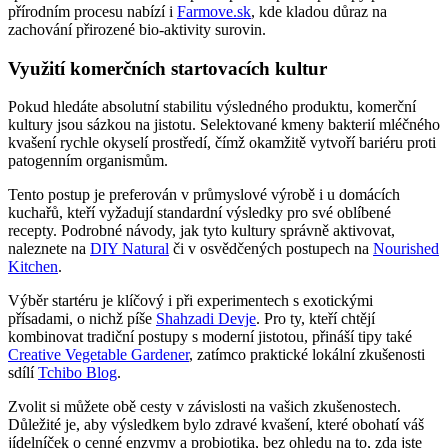
přírodním procesu nabízí i
Farmove.sk
, kde kladou důraz na
zachování přirozené bio-aktivity surovin.
Využití komerčních startovacích kultur
Pokud hledáte absolutní stabilitu výsledného produktu, komerční
kultury jsou sázkou na jistotu. Selektované kmeny bakterií mléčného
kvašení rychle okyselí prostředí, čímž okamžitě vytvoří bariéru proti
patogenním organismům.
Tento postup je preferován v průmyslové výrobě i u domácích
kuchařů, kteří vyžadují standardní výsledky pro své oblíbené
recepty. Podrobné návody, jak tyto kultury správně aktivovat,
naleznete na
DIY Natural
či v osvědčených postupech na
Nourished
Kitchen
.
Výběr startéru je klíčový i při experimentech s exotickými
přísadami, o nichž píše
Shahzadi Devje
. Pro ty, kteří chtějí
kombinovat tradiční postupy s moderní jistotou, přináší tipy také
Creative Vegetable Gardener
, zatímco praktické lokální zkušenosti
sdílí
Tchibo Blog
.
Zvolit si můžete obě cesty v závislosti na vašich zkušenostech.
Důležité je, aby výsledkem bylo zdravé kvašení, které obohatí váš
jídelníček o cenné enzymy a probiotika, bez ohledu na to, zda jste