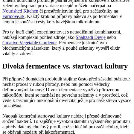
Změna nutričního profilu je patrná zejména u kořenové a košťálové
zeleniny. Inspiraci pro variace receptů můžete načerpat na
Nourished Kitchen
či prostřednictvím tipů pro začátečníky na
Farmove.sk
. Každý krok od přípravy nálevu až po fermentaci v
temnu je součástí cesty ke zdravějšímu mikrobiomu.
Pro ty, kteří chtějí experimentovat s netradičními kombinacemi,
nabízejí komplexní pohled zdroje jako
Shahzadi Devje
nebo
Creative Vegetable Gardener
. Fermentace je skutečným
biochemickým zázrakem, který z pouhé zeleniny vytváří elixír
vitality a zdraví.
Divoká fermentace vs. startovací kultury
Při přípravě domácích probiotik stojíme často před zásadní otázkou:
nechat proces v rukou přírody, nebo mu pomoci vědecky
definovanými kmeny? Divoká fermentace využívá přirozenou
mikroflóru, která se nachází na povrchu zeleniny a v prostředí, což
vede k fascinující mikrobiální diverzita, jež je pro naše střeva vysoce
prospěšná.
Naopak komerční startovací kultury nabízejí přesně definované
složení bakterií. To zajišťuje vysokou stabilitu výsledného produktu
a předvídatelný chuťový profil, což je ideální pro začátečníky, kteří
se obávají nezdaru při laktofermentaci.