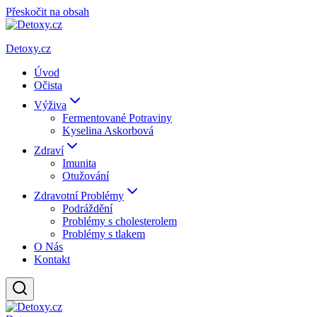
Přeskočit na obsah
Detoxy.cz
Úvod
Očista
Výživa
Fermentované Potraviny
Kyselina Askorbová
Zdraví
Imunita
Otužování
Zdravotní Problémy
Podráždění
Problémy s cholesterolem
Problémy s tlakem
O Nás
Kontakt