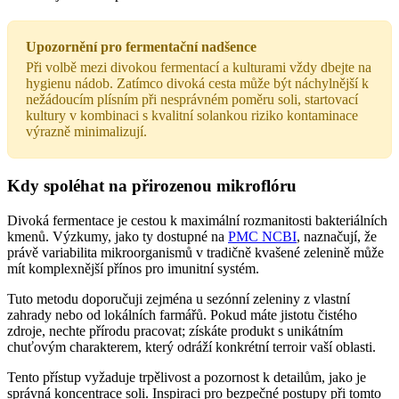
Upozornění pro fermentační nadšence
Při volbě mezi divokou fermentací a kulturami vždy dbejte na
hygienu nádob. Zatímco divoká cesta může být náchylnější k
nežádoucím plísním při nesprávném poměru soli, startovací
kultury v kombinaci s kvalitní solankou riziko kontaminace
výrazně minimalizují.
Kdy spoléhat na přirozenou mikroflóru
Divoká fermentace je cestou k maximální rozmanitosti bakteriálních
kmenů. Výzkumy, jako ty dostupné na
PMC NCBI
, naznačují, že
právě variabilita mikroorganismů v tradičně kvašené zelenině může
mít komplexnější přínos pro imunitní systém.
Tuto metodu doporučuji zejména u sezónní zeleniny z vlastní
zahrady nebo od lokálních farmářů. Pokud máte jistotu čistého
zdroje, nechte přírodu pracovat; získáte produkt s unikátním
chuťovým charakterem, který odráží konkrétní terroir vaší oblasti.
Tento přístup vyžaduje trpělivost a pozornost k detailům, jako je
správná koncentrace soli. Inspiraci pro bezpečné postupy při tomto