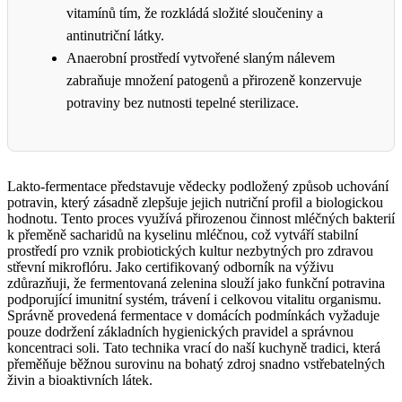
vitamínů tím, že rozkládá složité sloučeniny a
antinutriční látky.
Anaerobní prostředí vytvořené slaným nálevem
zabraňuje množení patogenů a přirozeně konzervuje
potraviny bez nutnosti tepelné sterilizace.
Lakto-fermentace představuje vědecky podložený způsob uchování
potravin, který zásadně zlepšuje jejich nutriční profil a biologickou
hodnotu. Tento proces využívá přirozenou činnost mléčných bakterií
k přeměně sacharidů na kyselinu mléčnou, což vytváří stabilní
prostředí pro vznik probiotických kultur nezbytných pro zdravou
střevní mikroflóru. Jako certifikovaný odborník na výživu
zdůrazňuji, že fermentovaná zelenina slouží jako funkční potravina
podporující imunitní systém, trávení i celkovou vitalitu organismu.
Správně provedená fermentace v domácích podmínkách vyžaduje
pouze dodržení základních hygienických pravidel a správnou
koncentraci soli. Tato technika vrací do naší kuchyně tradici, která
přeměňuje běžnou surovinu na bohatý zdroj snadno vstřebatelných
živin a bioaktivních látek.