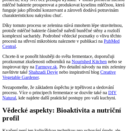
mléčné bakterie prosperovat a produkovat kyselinu mléčnou, která
funguje jako přírodní konzervant a zároveň dodává potravinám
charakteristickou nakyslou chuť.
Díky tomuto procesu se zelenina stává mnohem lépe stravitelnou,
protože mléčné bakterie částečně naředí buněčné stěny a rozloží
komplexní sacharidy. Podrobné vědecké poznatky o vlivu těchto
procesů na střevní mikrobiotu naleznete v publikaci na
PubMed
Central
.
Chcete-li se ponořit hlouběji do světa fermentace, doporučuji
prozkoumat zkušenosti odborníků na
Nourished Kitchen
nebo se
inspirovat tipy na
Farmove.sk
. Pro detailní návody na mix zeleniny
navštivte také
Shahzadi Devje
nebo inspirativní blog
Creative
Vegetable Gardener
.
Nezapomeňte, že základem úspěchu je trpělivost a sledování
procesu. Více o principech fermentace se dozvíte také na
DIY
Natural
, kde najdete další praktické postupy pro vaši kuchyni.
Vědecké aspekty: Bioaktivita a nutriční
profil
Kvašení není jen kulinářskou technikou pro uchování úrody, ale