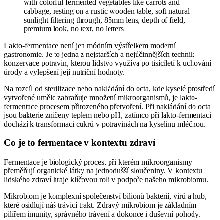
Lakto-fermentace není jen módním výstřelkem moderní
gastronomie. Je to jedna z nejstarších a nejúčinnějších technik
konzervace potravin, kterou lidstvo využívá po tisíciletí k uchování
úrody a vylepšení její nutriční hodnoty.
Na rozdíl od sterilizace nebo nakládání do octa, kde kyselé prostředí
vytvořené uměle zabraňuje množení mikroorganismů, je lakto-
fermentace procesem přirozeného přetvoření. Při nakládání do octa
jsou bakterie zničeny teplem nebo pH, zatímco při lakto-fermentaci
dochází k transformaci cukrů v potravinách na kyselinu mléčnou.
Co je to fermentace v kontextu zdraví
Fermentace je biologický proces, při kterém mikroorganismy
přeměňují organické látky na jednodušší sloučeniny. V kontextu
lidského zdraví hraje klíčovou roli v podpoře našeho mikrobiomu.
Mikrobiom je komplexní společenství bilionů bakterií, virů a hub,
které osidlují náš trávicí trakt. Zdravý mikrobiom je základním
pilířem imunity, správného trávení a dokonce i duševní pohody.