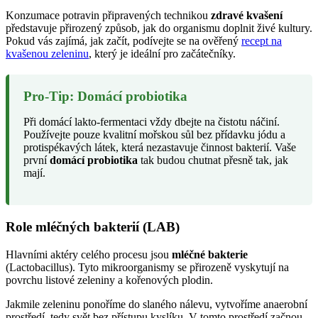
Konzumace potravin připravených technikou
zdravé kvašení
představuje přirozený způsob, jak do organismu doplnit živé kultury.
Pokud vás zajímá, jak začít, podívejte se na ověřený
recept na
kvašenou zeleninu
, který je ideální pro začátečníky.
Pro-Tip: Domácí probiotika
Při domácí lakto-fermentaci vždy dbejte na čistotu náčiní.
Používejte pouze kvalitní mořskou sůl bez přídavku jódu a
protispékavých látek, která nezastavuje činnost bakterií. Vaše
první
domácí probiotika
tak budou chutnat přesně tak, jak
mají.
Role mléčných bakterií (LAB)
Hlavními aktéry celého procesu jsou
mléčné bakterie
(Lactobacillus). Tyto mikroorganismy se přirozeně vyskytují na
povrchu listové zeleniny a kořenových plodin.
Jakmile zeleninu ponoříme do slaného nálevu, vytvoříme anaerobní
prostředí, tedy svět bez přístupu kyslíku. V tomto prostředí začnou