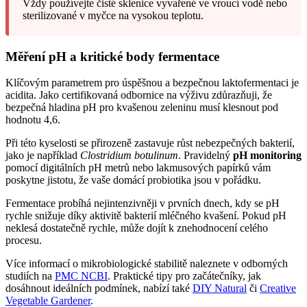
Vždy používejte čisté sklenice vyvařené ve vroucí vodě nebo
sterilizované v myčce na vysokou teplotu.
Měření pH a kritické body fermentace
Klíčovým parametrem pro úspěšnou a bezpečnou laktofermentaci je
acidita. Jako certifikovaná odbornice na výživu zdůrazňuji, že
bezpečná hladina pH pro kvašenou zeleninu musí klesnout pod
hodnotu 4,6.
Při této kyselosti se přirozeně zastavuje růst nebezpečných bakterií,
jako je například
Clostridium botulinum
. Pravidelný
pH monitoring
pomocí digitálních pH metrů nebo lakmusových papírků vám
poskytne jistotu, že vaše domácí probiotika jsou v pořádku.
Fermentace probíhá nejintenzivněji v prvních dnech, kdy se pH
rychle snižuje díky aktivitě bakterií mléčného kvašení. Pokud pH
neklesá dostatečně rychle, může dojít k znehodnocení celého
procesu.
Více informací o mikrobiologické stabilitě naleznete v odborných
studiích na
PMC NCBI
. Praktické tipy pro začátečníky, jak
dosáhnout ideálních podmínek, nabízí také
DIY Natural
či
Creative
Vegetable Gardener
.