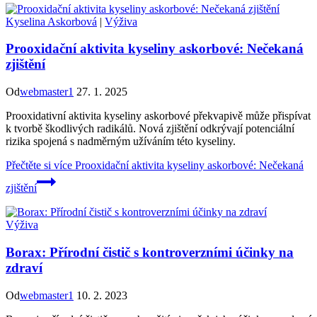
Kyselina Askorbová
|
Výživa
Prooxidační aktivita kyseliny askorbové: Nečekaná
zjištění
Od
webmaster1
27. 1. 2025
Prooxidativní aktivita kyseliny askorbové překvapivě může přispívat
k tvorbě škodlivých radikálů. Nová zjištění odkrývají potenciální
rizika spojená s nadměrným užíváním této kyseliny.
Přečtěte si více
Prooxidační aktivita kyseliny askorbové: Nečekaná
zjištění
Výživa
Borax: Přírodní čistič s kontroverzními účinky na
zdraví
Od
webmaster1
10. 2. 2023