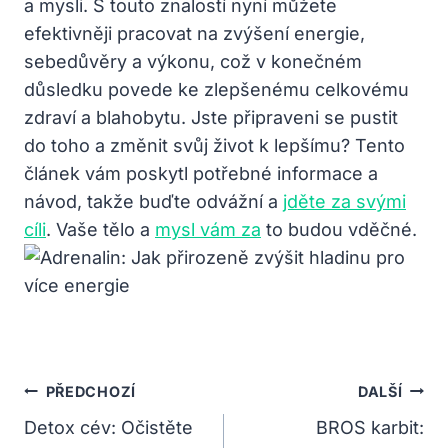
a mysli. S touto znalostí nyní můžete
efektivněji pracovat na zvýšení energie,
sebedůvěry a výkonu, což v konečném
důsledku povede ke zlepšenému celkovému
zdraví a blahobytu. Jste připraveni se pustit
do toho a změnit svůj život k lepšímu? Tento
článek vám poskytl potřebné informace a
návod, takže buďte odvážní a
jděte za svými
cíli
. Vaše tělo a
mysl vám za
to budou vděčné.
Navigace
PŘEDCHOZÍ
DALŠÍ
Pro
Detox cév: Očistěte
BROS karbit: