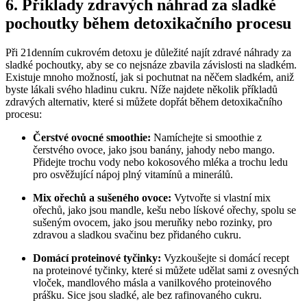
6. Příklady zdravých náhrad za sladké
pochoutky během detoxikačního procesu
Při 21denním cukrovém detoxu je důležité najít zdravé náhrady za
sladké pochoutky, aby se co nejsnáze zbavila závislosti na sladkém.
Existuje mnoho možností, jak si pochutnat na něčem sladkém, aniž
byste lákali svého hladinu cukru. Níže najdete několik příkladů
zdravých alternativ, které si můžete dopřát během detoxikačního
procesu:
Čerstvé ovocné smoothie:
Namíchejte si smoothie z
čerstvého ovoce, jako jsou banány, jahody nebo mango.
Přidejte trochu vody nebo kokosového mléka a trochu ledu
pro osvěžující nápoj plný vitamínů a minerálů.
Mix ořechů a sušeného ovoce:
Vytvořte si vlastní mix
ořechů, jako jsou mandle, kešu nebo lískové ořechy, spolu se
sušeným ovocem, jako jsou meruňky nebo rozinky, pro
zdravou a sladkou svačinu bez přidaného cukru.
Domácí proteinové tyčinky:
Vyzkoušejte si domácí recept
na proteinové tyčinky, které si můžete udělat sami z ovesných
vloček, mandlového másla a vanilkového proteinového
prášku. Sice jsou sladké, ale bez rafinovaného cukru.