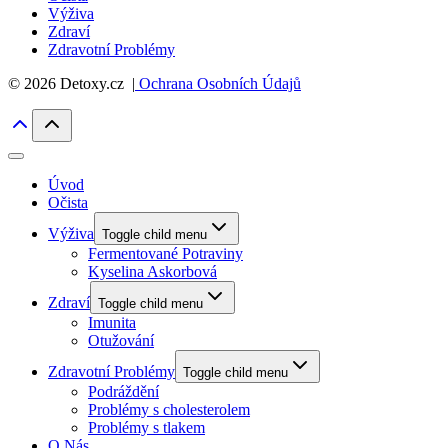
Výživa
Zdraví
Zdravotní Problémy
© 2026 Detoxy.cz |
Ochrana Osobních Údajů
Úvod
Očista
Výživa
Toggle child menu
Fermentované Potraviny
Kyselina Askorbová
Zdraví
Toggle child menu
Imunita
Otužování
Zdravotní Problémy
Toggle child menu
Podráždění
Problémy s cholesterolem
Problémy s tlakem
O Nás