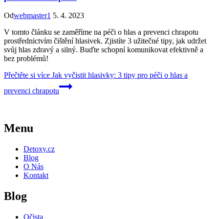
Od
webmaster1
5. 4. 2023
V tomto článku se zaměříme na péči o hlas a prevenci chrapotu
prostřednictvím čištění hlasivek. Zjistíte 3 užitečné tipy, jak udržet
svůj hlas zdravý a silný. Buďte schopní komunikovat efektivně a
bez problémů!
Přečtěte si více
Jak vyčistit hlasivky: 3 tipy pro péči o hlas a
prevenci chrapotu
Menu
Detoxy.cz
Blog
O Nás
Kontakt
Blog
Očista