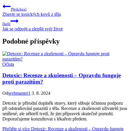
Předchozí
Zbavte se toxických kovů z těla
Další
Jak se odpojit a zlepšit svůj život
Podobné příspěvky
Očista
Detoxic: Recenze a zkušenosti – Opravdu funguje
proti parazitům?
Od
webmaster1
3. 8. 2024
Detoxic je přírodní doplněk stravy, který slibuje účinnou podporu
při odstraňování parazitů z těla. Recenze a zkušenosti uživatelů jsou
smíšené, ale někteří tvrdí, že jim přípravek skutečně pomohl.
Doporučujeme konzultovat s lékařem předem.
Přečtěte si více
Detoxic: Recenze a zkušenosti – Opravdu funguje