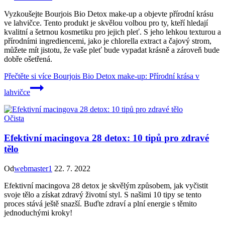
Vyzkoušejte Bourjois Bio Detox make-up a objevte přírodní krásu
ve lahvičce. Tento produkt je skvělou volbou pro ty, kteří hledají
kvalitní a šetrnou kosmetiku pro jejich pleť. S jeho lehkou texturou a
přírodními ingrediencemi, jako je chlorella extract a čajový strom,
můžete mít jistotu, že vaše pleť bude vypadat krásně a zároveň bude
dobře ošetřená.
Přečtěte si více
Bourjois Bio Detox make-up: Přírodní krása v
lahvičce
Očista
Efektivní macingova 28 detox: 10 tipů pro zdravé
tělo
Od
webmaster1
22. 7. 2022
Efektivní macingova 28 detox je skvělým způsobem, jak vyčistit
svoje tělo a získat zdravý životní styl. S našimi 10 tipy se tento
proces stává ještě snazší. Buďte zdraví a plní energie s těmito
jednoduchými kroky!