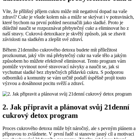
Víte, že přílišný příjem cukru může mít negativní dopad na vaše
zdraví? Cukr je všude kolem nás a může se skrývat i v potravinách,
které bychom na první pohled neoznačili jako sladké. Proto je
důležité naučit se rozpoznávat přebytečný cukr a eliminovat ho z
naší stravy. Cukrová detoxikace je skvělý způsob, jak se zbavit
závislosti na sladkém a zlepšit své zdraví.
Během 21denního cukrového detoxu budete mít příležitost
prozkoumat, jaký vliv má přebytečný cukr na vaše tělo a jakým
způsobem ho můžete efektivně eliminovat. Tento program vám
pomůže vyvinout nové stravovací návyky a naučit se, jak si
vychutnat sladké bez zbytečných přídavků cukru. S podporou
odborníků a komunity se vám určitě podaří úspěšně projít touto
výzvou a dosáhnout pocitu svěží a zdraví.
2. Jak připravit a plánovat svůj 21denní
cukrový detox program
Proces cukrového detoxu může být náročný, ale s pevným plánem a
přípravou to zvládnete. V první řadě si stanovte jasný cíl a motivaci