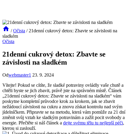
/
Očista
/
21denní cukrový detox: Zbavte se závislosti na
sladkém
Očista
21denní cukrový detox: Zbavte se
závislosti na sladkém
Od
webmaster1
23. 9. 2024
Vítejte! Pokud se cítíte, že sladké potraviny ovládly vaše chutě a
chtěli byste se jich zbavit, právě jste na správném místě. Článek
„21denní cukrový detox: Zbavte se závislosti na sladkém“ vám
poskytne kompletní průvodce krok za krokem, jak se zbavit
nežádoucí závislosti na cukru a znovu získat kontrolu nad svým
jídelníčkem. Připravte se na metodu, která vám pomůže za 21 dní
změnit svůj vztah ke sladkým potravinám a zažít pocit svobody a
energie. Přečtěte si náš článek a
dejte svému tělu tu nejlepší péči
,
kterou si zaslouží.