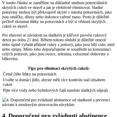
V tomto článku se zaměříme na důkladné studium potenciálních
skrytých cukrů ve stravě a jak je efektivně eliminovat. Sladké
potraviny mohou být překvapivě skryté v mnoha potravinách, jako
jsou omáčky, džusy nebo dokonce vařené maso. Proto je důležité
pečlivě zkoumat štítky na potravinách a být si vědomi skrytých
cukrů ve stravě.
Pro zbavení se závislosti na sladkém je klíčové provést cukrový
detox po dobu 21 dnů. Během tohoto období je důležité omezit
nebo úplně vyřadit přidané cukry z potravy, jako jsou bílý cukr, med
nebo sirupy. Místo toho doporučujeme se soustředit na konzumaci
celých potravin, jako jsou ovoce, zelenina, celozrnné obiloviny a
bílkoviny.
Tipy pro eliminaci skrytých cukrů:
Četně čtěte štítky na potravinách
Uvařte si domácí jídlo, abyste měli více kontrolu nad obsahem
cukrů
Pijte více vody nebo bylinkových čajů namísto sladkých nápojů
4. Doporučení pro zvládnutí abstinence