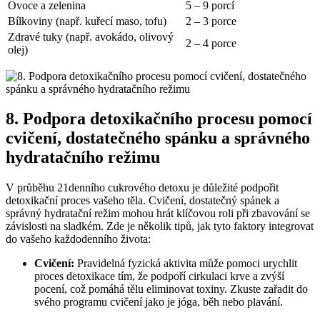
Ovoce a zelenina
5 – 9 porcí
Bílkoviny (např. kuřecí maso, tofu)
2 – 3 porce
Zdravé tuky (např. avokádo, olivový
2 – 4 porce
olej)
8. Podpora detoxikačního procesu pomocí
cvičení, dostatečného spánku a správného
hydratačního režimu
V průběhu 21denního cukrového detoxu je důležité podpořit
detoxikační proces vašeho těla. Cvičení, dostatečný spánek a
správný hydratační režim mohou hrát klíčovou roli při zbavování se
závislosti na sladkém. Zde je několik tipů, jak tyto faktory integrovat
do vašeho každodenního života:
Cvičení:
Pravidelná fyzická aktivita může pomoci urychlit
proces detoxikace tím, že podpoří cirkulaci krve a zvýší
pocení, což pomáhá tělu eliminovat toxiny. Zkuste zařadit do
svého programu cvičení jako je jóga, běh nebo plavání.