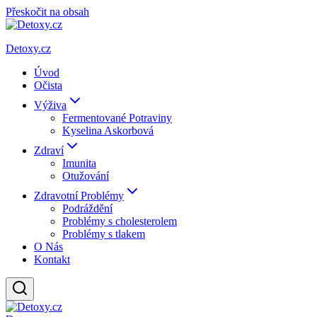
Přeskočit na obsah
Detoxy.cz
Úvod
Očista
Výživa
Fermentované Potraviny
Kyselina Askorbová
Zdraví
Imunita
Otužování
Zdravotní Problémy
Podráždění
Problémy s cholesterolem
Problémy s tlakem
O Nás
Kontakt