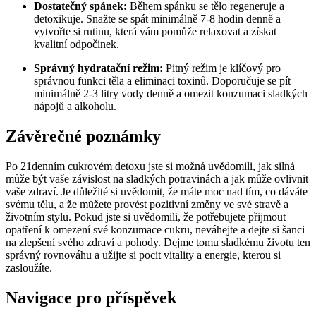
Dostatečný spánek:
Během spánku se tělo regeneruje a
detoxikuje. Snažte se spát minimálně 7-8 hodin denně a
vytvořte si rutinu, která vám pomůže relaxovat a získat
kvalitní odpočinek.
Správný hydratační režim:
Pitný režim je klíčový pro
správnou funkci těla a eliminaci toxinů. Doporučuje se pít
minimálně 2-3 litry vody denně a omezit konzumaci sladkých
nápojů a alkoholu.
Závěrečné poznámky
Po 21denním cukrovém detoxu jste si možná uvědomili, jak silná
může být vaše závislost na sladkých potravinách a jak může ovlivnit
vaše zdraví. Je důležité si uvědomit, že máte moc nad tím, co dáváte
svému tělu, a že můžete provést pozitivní změny ve své stravě a
životním stylu. Pokud jste si uvědomili, že potřebujete přijmout
opatření k omezení své konzumace cukru, neváhejte a dejte si šanci
na zlepšení svého zdraví a pohody. Dejme tomu sladkému životu ten
správný rovnováhu a užijte si pocit vitality a energie, kterou si
zasloužíte.
Navigace pro příspěvek