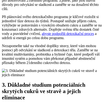
pro absolvování 21denního programu. Zjistěte, jaké jsou hlavní
důvody pro odvykání se sladkostí a zaměřte se na dosažení těchto
cílů.
Při plánování svého detoxikačního programu je klíčové rozložit si
jednotlivé fáze detoxu do týdnů. Postupně snižujte příjem cukru,
vyhýbejte se potravinám s vysokým obsahem cukru a zaměřte se na
konzumaci zdravých alternativ. Dopřejte svému tělu dostatek čisté
vody a pravidelné cvičení,
abyste podpořili detoxikační proces
a
udrželi si energii po celou dobu programu.
Nezapomeňte také na vhodné doplňky stravy, které vám mohou
pomoci při odvykání se sladkostí a detoxikaci těla. Zaměřte se na
kvalitní multivitamíny, probiotika a bylinné čaje, které podpoří váš
imunitní systém a pomohou vám překonat případné abstinenční
příznaky během 21denního cukrového detoxu.
3. Důkladné studium potenciálních
skrytých cukrů ve stravě a jejich
eliminace