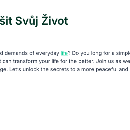
it Svůj Život
 and demands of ‌everyday
life
? Do you long for​ a simpler
 ⁣can transform your life for the ‌better. Join us as we 
 ‍age. ⁤Let’s ⁤unlock the secrets to a ⁤more⁤ peaceful a