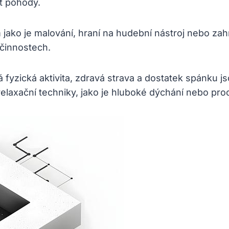
t⁢ pohody.
⁤jako je malování, hraní ⁣na hudební nástroj nebo ⁣
 činnostech.
á fyzická aktivita, zdravá‌ strava a dostatek spánku⁤ js
elaxační techniky, jako​ je hluboké dýchání⁤ nebo proc