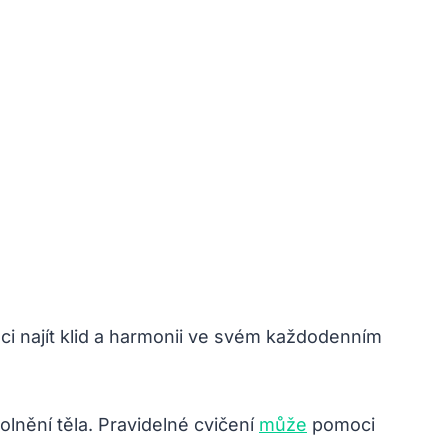
moci najít klid a harmonii ve⁤ svém každodenním
lnění těla. ​Pravidelné cvičení​
může
pomoci​