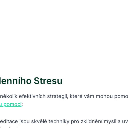
enního⁤ Stresu
je několik efektivních‌ strategií,⁤ které vám mohou po
u pomoci
:
editace jsou skvělé techniky pro zklidnění mysli a uvo