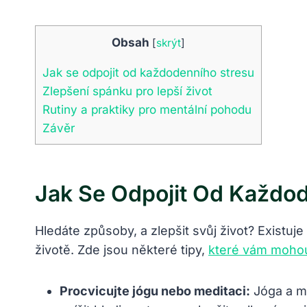
Obsah
[
skrýt
]
Jak se odpojit od každodenního⁤ stresu
Zlepšení spánku pro lepší život
Rutiny a ‌praktiky‌ pro mentální pohodu
Závěr
Jak Se Odpojit Od Každod
Hledáte‍ způsoby, a⁣ zlepšit ​svůj život? Existu
životě. Zde jsou některé tipy,
které⁢ vám moho
Procvicujte jógu nebo meditaci:
Jóga‍ a⁢ m