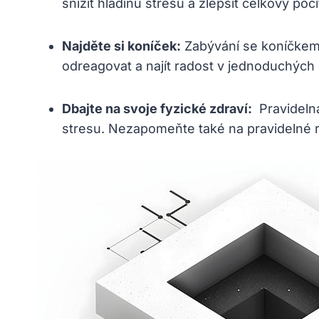
snížit ⁣hladinu stresu a zlepšit celkový poci
Najděte si koníček:
Zabývání se koníčkem 
⁢odreagovat‌ a najít ‌radost v jednoduchých
Dbajte na svoje fyzické‌ zdraví:
⁢ Pravideln
stresu.⁤ Nezapomeňte také na pravidelné ⁣r