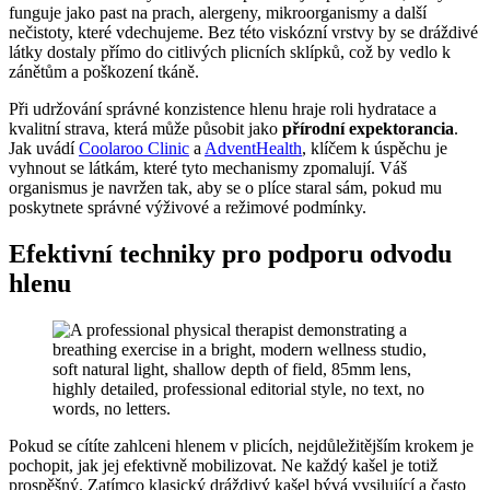
funguje jako past na prach, alergeny, mikroorganismy a další
nečistoty, které vdechujeme. Bez této viskózní vrstvy by se dráždivé
látky dostaly přímo do citlivých plicních sklípků, což by vedlo k
zánětům a poškození tkáně.
Při udržování správné konzistence hlenu hraje roli hydratace a
kvalitní strava, která může působit jako
přírodní expektorancia
.
Jak uvádí
Coolaroo Clinic
a
AdventHealth
, klíčem k úspěchu je
vyhnout se látkám, které tyto mechanismy zpomalují. Váš
organismus je navržen tak, aby se o plíce staral sám, pokud mu
poskytnete správné výživové a režimové podmínky.
Efektivní techniky pro podporu odvodu
hlenu
Pokud se cítíte zahlceni hlenem v plicích, nejdůležitějším krokem je
pochopit, jak jej efektivně mobilizovat. Ne každý kašel je totiž
prospěšný. Zatímco klasický dráždivý kašel bývá vysilující a často