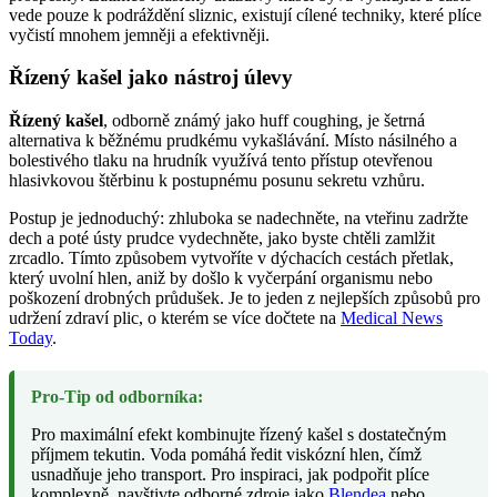
vede pouze k podráždění sliznic, existují cílené techniky, které plíce
vyčistí mnohem jemněji a efektivněji.
Řízený kašel jako nástroj úlevy
Řízený kašel
, odborně známý jako huff coughing, je šetrná
alternativa k běžnému prudkému vykašlávání. Místo násilného a
bolestivého tlaku na hrudník využívá tento přístup otevřenou
hlasivkovou štěrbinu k postupnému posunu sekretu vzhůru.
Postup je jednoduchý: zhluboka se nadechněte, na vteřinu zadržte
dech a poté ústy prudce vydechněte, jako byste chtěli zamlžit
zrcadlo. Tímto způsobem vytvoříte v dýchacích cestách přetlak,
který uvolní hlen, aniž by došlo k vyčerpání organismu nebo
poškození drobných průdušek. Je to jeden z nejlepších způsobů pro
udržení zdraví plic, o kterém se více dočtete na
Medical News
Today
.
Pro-Tip od odborníka:
Pro maximální efekt kombinujte řízený kašel s dostatečným
příjmem tekutin. Voda pomáhá ředit viskózní hlen, čímž
usnadňuje jeho transport. Pro inspiraci, jak podpořit plíce
komplexně, navštivte odborné zdroje jako
Blendea
nebo