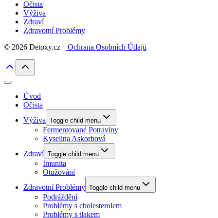
Očista
Výživa
Zdraví
Zdravotní Problémy
© 2026 Detoxy.cz |
Ochrana Osobních Údajů
Úvod
Očista
Výživa
Toggle child menu
Fermentované Potraviny
Kyselina Askorbová
Zdraví
Toggle child menu
Imunita
Otužování
Zdravotní Problémy
Toggle child menu
Podráždění
Problémy s cholesterolem
Problémy s tlakem