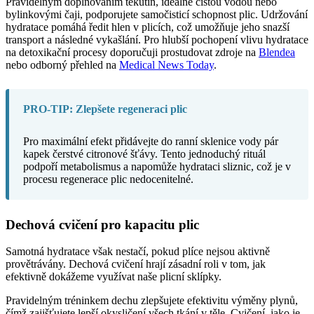
Pravidelným doplňováním tekutin, ideálně čistou vodou nebo
bylinkovými čaji, podporujete samočisticí schopnost plic. Udržování
hydratace pomáhá ředit hlen v plicích, což umožňuje jeho snazší
transport a následné vykašlání. Pro hlubší pochopení vlivu hydratace
na detoxikační procesy doporučuji prostudovat zdroje na
Blendea
nebo odborný přehled na
Medical News Today
.
PRO-TIP: Zlepšete regeneraci plic
Pro maximální efekt přidávejte do ranní sklenice vody pár
kapek čerstvé citronové šťávy. Tento jednoduchý rituál
podpoří metabolismus a napomůže hydrataci sliznic, což je v
procesu regenerace plic nedocenitelné.
Dechová cvičení pro kapacitu plic
Samotná hydratace však nestačí, pokud plíce nejsou aktivně
provětrávány. Dechová cvičení hrají zásadní roli v tom, jak
efektivně dokážeme využívat naše plicní sklípky.
Pravidelným tréninkem dechu zlepšujete efektivitu výměny plynů,
čímž zajišťujete lepší okysličení všech tkání v těle. Cvičení, jako je