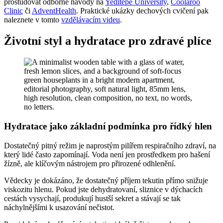
prostudovat odborné návody na
Yeditepe University
,
Coolaroo
Clinic
či
AdventHealth
. Praktické ukázky dechových cvičení pak
naleznete v tomto
vzdělávacím videu
.
Životní styl a hydratace pro zdravé plíce
Hydratace jako základní podmínka pro řídký hlen
Dostatečný pitný režim je naprostým pilířem respiračního zdraví, na
který lidé často zapomínají. Voda není jen prostředkem pro hašení
žízně, ale klíčovým nástrojem pro přirozené odhlenění.
Vědecky je dokázáno, že dostatečný příjem tekutin přímo snižuje
viskozitu hlenu. Pokud jste dehydratovaní, sliznice v dýchacích
cestách vysychají, produkují hustší sekret a stávají se tak
náchylnějšími k usazování nečistot.