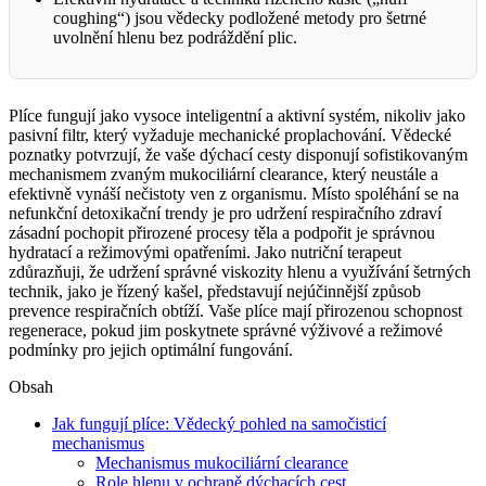
coughing“) jsou vědecky podložené metody pro šetrné
uvolnění hlenu bez podráždění plic.
Plíce fungují jako vysoce inteligentní a aktivní systém, nikoliv jako
pasivní filtr, který vyžaduje mechanické proplachování. Vědecké
poznatky potvrzují, že vaše dýchací cesty disponují sofistikovaným
mechanismem zvaným mukociliární clearance, který neustále a
efektivně vynáší nečistoty ven z organismu. Místo spoléhání se na
nefunkční detoxikační trendy je pro udržení respiračního zdraví
zásadní pochopit přirozené procesy těla a podpořit je správnou
hydratací a režimovými opatřeními. Jako nutriční terapeut
zdůrazňuji, že udržení správné viskozity hlenu a využívání šetrných
technik, jako je řízený kašel, představují nejúčinnější způsob
prevence respiračních obtíží. Vaše plíce mají přirozenou schopnost
regenerace, pokud jim poskytnete správné výživové a režimové
podmínky pro jejich optimální fungování.
Obsah
Jak fungují plíce: Vědecký pohled na samočisticí
mechanismus
Mechanismus mukociliární clearance
Role hlenu v ochraně dýchacích cest