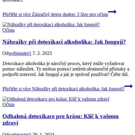
Přečtěte si více
Zázračný detox duden: 3 fáze pro očistu
Očista
Náhražky při detoxikaci alkoholika: Jak fungují?
Od
webmaster1
7. 2. 2023
Detoxikace alkoholika je náročný proces, který může vyžadovat
pomoc náhražek. Ty mohou pomoci zmírnit abstinenční příznaky a
podpořit zotavení. Jak fungují a jak je správně používat? Čtěte dál.
Přečtěte si více
Náhražky při detoxikaci alkoholika: Jak fungují?
Očista
Odhalená detoxikace pro krásu: Klíč k vašemu
zdraví
Od
webmaster1
20. 1. 2024