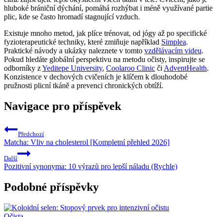
hluboké brániční dýchání, pomáhá rozhýbat i méně využívané partie
plic, kde se často hromadí stagnující vzduch.
Existuje mnoho metod, jak plíce trénovat, od jógy až po specifické
fyzioterapeutické techniky, které zmiňuje například
Simplea
.
Praktické návody a ukázky naleznete v tomto
vzdělávacím videu
.
Pokud hledáte globální perspektivu na metodu očisty, inspirujte se
odborníky z
Yeditepe University
,
Coolaroo Clinic
či
AdventHealth
.
Konzistence v dechových cvičeních je klíčem k dlouhodobé
pružnosti plicní tkáně a prevenci chronických obtíží.
Navigace pro příspěvek
Předchozí
Matcha: Vliv na cholesterol [Kompletní přehled 2026]
Další
Pozitivní synonyma: 10 výrazů pro lepší náladu (Rychle)
Podobné příspěvky
Očista