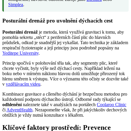
Simplea
.
Posturální drenáž pro uvolnění dýchacích cest
Posturální drenáž
je metoda, která využívá gravitaci k tomu, aby
pomohla sekretu „stéct“ z periferních částí plic do hlavních
průdušek, odkud je snadnější jej vykašlat. Tato technika je základem
respirační fyzioterapie a její principy jsou podrobně popsány na
Yeditepe University
.
Princip spočívá v polohování těla tak, aby segmenty plic, které
chcete vyčistit, byly výše než dýchací cesty. Například ležení na
boku nebo v mírném náklonu hlavou dolů umožňuje přirozený tok
hlenu směrem k výstupu. Více o významu této očisty se dozvíte také
v
vzdělávacím videu
.
Kombinace gravitace a cíleného dýchání je bezpečnou metodou pro
každodenní podporu dýchacího ústrojí. Odborné rady týkající se
odhlenění
naleznete také v analýzách na portálech
Coolaroo Clinic
či
AdventHealth
. Nezapomeňte však, že při jakýchkoliv dechových
obtížích je vždy nutná konzultace s lékařem.
Klíčové faktory prostředí: Prevence