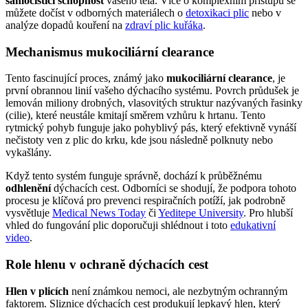
samočisticí schopnost
vašeho těla. Více o komplexním přístupu se
můžete dočíst v odborných materiálech o
detoxikaci plic
nebo v
analýze dopadů kouření na
zdraví plic kuřáka
.
Mechanismus mukociliární clearance
Tento fascinující proces, známý jako
mukociliární clearance
, je
první obrannou linií vašeho dýchacího systému. Povrch průdušek je
lemován miliony drobných, vlasovitých struktur nazývaných řasinky
(cilie), které neustále kmitají směrem vzhůru k hrtanu. Tento
rytmický pohyb funguje jako pohyblivý pás, který efektivně vynáší
nečistoty ven z plic do krku, kde jsou následně polknuty nebo
vykašlány.
Když tento systém funguje správně, dochází k průběžnému
odhlenění
dýchacích cest. Odborníci se shodují, že podpora tohoto
procesu je klíčová pro prevenci respiračních potíží, jak podrobně
vysvětluje
Medical News Today
či
Yeditepe University
. Pro hlubší
vhled do fungování plic doporučuji shlédnout i toto
edukativní
video
.
Role hlenu v ochraně dýchacích cest
Hlen v plicích
není známkou nemoci, ale nezbytným ochranným
faktorem. Sliznice dýchacích cest produkují lepkavý hlen, který