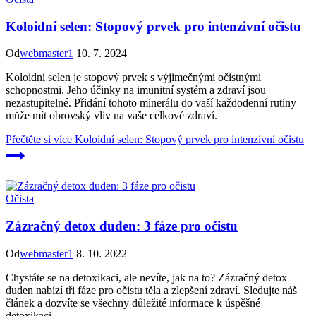
Koloidní selen: Stopový prvek pro intenzivní očistu
Od
webmaster1
10. 7. 2024
Koloidní selen je stopový prvek s výjimečnými očistnými
schopnostmi. Jeho účinky na imunitní systém a zdraví jsou
nezastupitelné. Přidání tohoto minerálu do vaší každodenní rutiny
může mít obrovský vliv na vaše celkové zdraví.
Přečtěte si více
Koloidní selen: Stopový prvek pro intenzivní očistu
Očista
Zázračný detox duden: 3 fáze pro očistu
Od
webmaster1
8. 10. 2022
Chystáte se na detoxikaci, ale nevíte, jak na to? Zázračný detox
duden nabízí tři fáze pro očistu těla a zlepšení zdraví. Sledujte náš
článek a dozvíte se všechny důležité informace k úspěšné
detoxikaci.