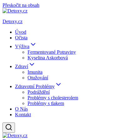
Přeskočit na obsah
Detoxy.cz
Úvod
Očista
Výživa
Fermentované Potraviny
Kyselina Askorbová
Zdraví
Imunita
Otužování
Zdravotní Problémy
Podráždění
Problémy s cholesterolem
Problémy s tlakem
O Nás
Kontakt