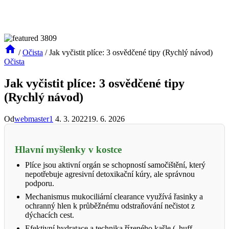
/
Očista
/
Jak vyčistit plíce: 3 osvědčené tipy (Rychlý návod)
Očista
Jak vyčistit plíce: 3 osvědčené tipy
(Rychlý návod)
Od
webmaster1
4. 3. 2022
19. 6. 2026
Hlavní myšlenky v kostce
Plíce jsou aktivní orgán se schopností samočištění, který
nepotřebuje agresivní detoxikační kúry, ale správnou
podporu.
Mechanismus mukociliární clearance využívá řasinky a
ochranný hlen k průběžnému odstraňování nečistot z
dýchacích cest.
Efektivní hydratace a technika řízeného kašle („huff