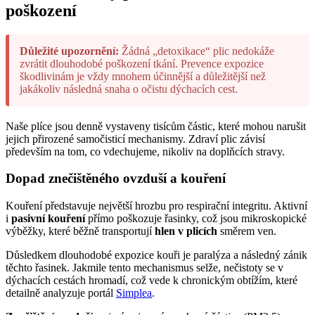
poškození
Důležité upozornění:
Žádná „detoxikace“ plic nedokáže
zvrátit dlouhodobé poškození tkání. Prevence expozice
škodlivinám je vždy mnohem účinnější a důležitější než
jakákoliv následná snaha o očistu dýchacích cest.
Naše plíce jsou denně vystaveny tisícům částic, které mohou narušit
jejich přirozené samočisticí mechanismy. Zdraví plic závisí
především na tom, co vdechujeme, nikoliv na doplňcích stravy.
Dopad znečištěného ovzduší a kouření
Kouření představuje největší hrozbu pro respirační integritu. Aktivní
i
pasivní kouření
přímo poškozuje řasinky, což jsou mikroskopické
výběžky, které běžně transportují
hlen v plicích
směrem ven.
Důsledkem dlouhodobé expozice kouři je paralýza a následný zánik
těchto řasinek. Jakmile tento mechanismus selže, nečistoty se v
dýchacích cestách hromadí, což vede k chronickým obtížím, které
detailně analyzuje portál
Simplea
.