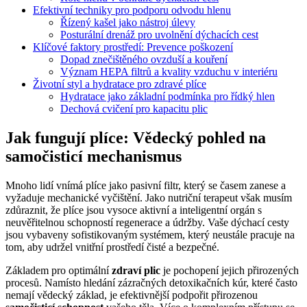
Efektivní techniky pro podporu odvodu hlenu
Řízený kašel jako nástroj úlevy
Posturální drenáž pro uvolnění dýchacích cest
Klíčové faktory prostředí: Prevence poškození
Dopad znečištěného ovzduší a kouření
Význam HEPA filtrů a kvality vzduchu v interiéru
Životní styl a hydratace pro zdravé plíce
Hydratace jako základní podmínka pro řídký hlen
Dechová cvičení pro kapacitu plic
Jak fungují plíce: Vědecký pohled na
samočisticí mechanismus
Mnoho lidí vnímá plíce jako pasivní filtr, který se časem zanese a
vyžaduje mechanické vyčištění. Jako nutriční terapeut však musím
zdůraznit, že plíce jsou vysoce aktivní a inteligentní orgán s
neuvěřitelnou schopností regenerace a údržby. Vaše dýchací cesty
jsou vybaveny sofistikovaným systémem, který neustále pracuje na
tom, aby udržel vnitřní prostředí čisté a bezpečné.
Základem pro optimální
zdraví plic
je pochopení jejich přirozených
procesů. Namísto hledání zázračných detoxikačních kúr, které často
nemají vědecký základ, je efektivnější podpořit přirozenou