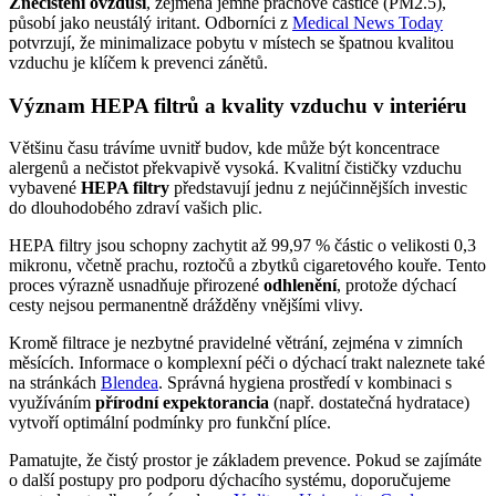
Znečištění ovzduší
, zejména jemné prachové částice (PM2.5),
působí jako neustálý iritant. Odborníci z
Medical News Today
potvrzují, že minimalizace pobytu v místech se špatnou kvalitou
vzduchu je klíčem k prevenci zánětů.
Význam HEPA filtrů a kvality vzduchu v interiéru
Většinu času trávíme uvnitř budov, kde může být koncentrace
alergenů a nečistot překvapivě vysoká. Kvalitní čističky vzduchu
vybavené
HEPA filtry
představují jednu z nejúčinnějších investic
do dlouhodobého zdraví vašich plic.
HEPA filtry jsou schopny zachytit až 99,97 % částic o velikosti 0,3
mikronu, včetně prachu, roztočů a zbytků cigaretového kouře. Tento
proces výrazně usnadňuje přirozené
odhlenění
, protože dýchací
cesty nejsou permanentně drážděny vnějšími vlivy.
Kromě filtrace je nezbytné pravidelné větrání, zejména v zimních
měsících. Informace o komplexní péči o dýchací trakt naleznete také
na stránkách
Blendea
. Správná hygiena prostředí v kombinaci s
využíváním
přírodní expektorancia
(např. dostatečná hydratace)
vytvoří optimální podmínky pro funkční plíce.
Pamatujte, že čistý prostor je základem prevence. Pokud se zajímáte
o další postupy pro podporu dýchacího systému, doporučujeme