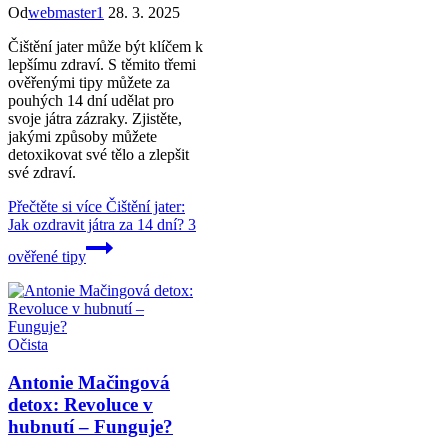
Od
webmaster1
28. 3. 2025
Čištění jater může být klíčem k
lepšímu zdraví. S těmito třemi
ověřenými tipy můžete za
pouhých 14 dní udělat pro
svoje játra zázraky. Zjistěte,
jakými způsoby můžete
detoxikovat své tělo a zlepšit
své zdraví.
Přečtěte si více
Čištění jater:
Jak ozdravit játra za 14 dní? 3
ověřené tipy
Očista
Antonie Mačingová
detox: Revoluce v
hubnutí – Funguje?