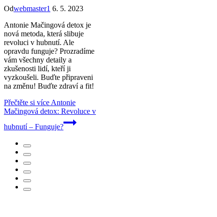
Od
webmaster1
6. 5. 2023
Antonie Mačingová detox je
nová metoda, která slibuje
revoluci v hubnutí. Ale
opravdu funguje? Prozradíme
vám všechny detaily a
zkušenosti lidí, kteří ji
vyzkoušeli. Buďte připraveni
na změnu! Buďte zdraví a fit!
Přečtěte si více
Antonie
Mačingová detox: Revoluce v
hubnutí – Funguje?