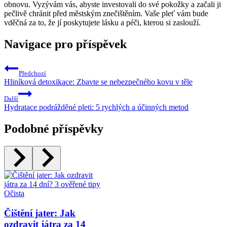
obnovu. Vyzývám vás, abyste investovali do své pokožky a začali ji
pečlivě chránit před městským znečištěním. Vaše pleť vám bude
vděčná za to, že jí poskytujete lásku a péči, kterou si zaslouží.
Navigace pro příspěvek
Předchozí
Hliníková detoxikace: Zbavte se nebezpečného kovu v těle
Další
Hydratace podrážděné pleti: 5 rychlých a účinných metod
Podobné příspěvky
Očista
Čištění jater: Jak
ozdravit játra za 14