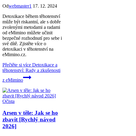
Od
webmaster1
17. 12. 2024
Detoxikace během těhotenství
může být riskantní, ale s dobře
zvolenými metodami a radami
od eMimino můžete učinit
bezpečné rozhodnutí pro sebe i
své dítě. Zjistěte více o
detoxikaci v těhotenství na
eMimino.cz.
Přečtěte si více
Detoxikace a
těhotenství: Rady a zkušenosti
z eMimino
Očista
Arsen v těle: Jak se ho
zbavit [Rychlý návod
2026]