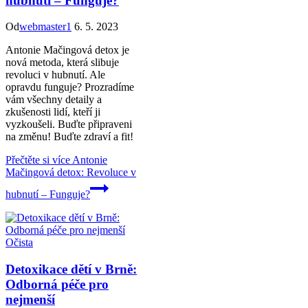
hubnutí – Funguje?
Od
webmaster1
6. 5. 2023
Antonie Mačingová detox je
nová metoda, která slibuje
revoluci v hubnutí. Ale
opravdu funguje? Prozradíme
vám všechny detaily a
zkušenosti lidí, kteří ji
vyzkoušeli. Buďte připraveni
na změnu! Buďte zdraví a fit!
Přečtěte si více
Antonie
Mačingová detox: Revoluce v
hubnutí – Funguje?
Očista
Detoxikace dětí v Brně:
Odborná péče pro
nejmenší