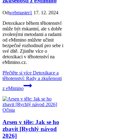
zkušenosti z eMimino
Od
webmaster1
17. 12. 2024
Detoxikace během těhotenství
může být riskantní, ale s dobře
zvolenými metodami a radami
od eMimino můžete učinit
bezpečné rozhodnutí pro sebe i
své dítě. Zjistěte více o
detoxikaci v těhotenství na
eMimino.cz.
Přečtěte si více
Detoxikace a
těhotenství: Rady a zkušenosti
z eMimino
Očista
Arsen v těle: Jak se ho
zbavit [Rychlý návod
2026]