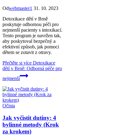
Od
webmaster1
31. 10. 2023
Detoxikace dětí v Brně
poskytuje odbornou péči pro
nejmenší pacienty s intoxikací.
Tento program je navržen tak,
aby poskytoval bezpečný a
efektivní způsob, jak pomoci
dětem se zotavit z otravy.
Přečtěte si více
Detoxikace
dětí v Brně: Odborná péče pro
nejmenší
Očista
Jak vyčistit dutiny: 4
bylinné metody (Krok
za krokem)