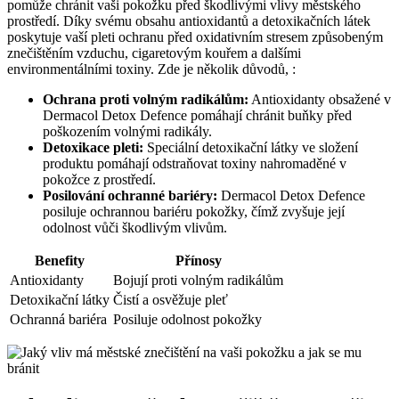
pomůže chránit vaši pokožku před škodlivými vlivy městského
prostředí. Díky svému obsahu antioxidantů a detoxikačních látek
poskytuje vaší pleti ochranu před oxidativním stresem způsobeným
znečištěním vzduchu, cigaretovým kouřem a dalšími
environmentálními toxiny. Zde je několik důvodů, :
Ochrana proti volným radikálům:
Antioxidanty obsažené v
Dermacol Detox Defence pomáhají chránit buňky před
poškozením volnými radikály.
Detoxikace pleti:
Speciální detoxikační látky ve složení
produktu pomáhají odstraňovat toxiny nahromaděné v
pokožce z prostředí.
Posilování ochranné bariéry:
Dermacol Detox Defence
posiluje ochrannou bariéru pokožky, čímž zvyšuje její
odolnost vůči škodlivým vlivům.
Benefity
Přínosy
Antioxidanty
Bojují proti volným radikálům
Detoxikační látky
Čistí a osvěžuje pleť
Ochranná bariéra
Posiluje odolnost pokožky