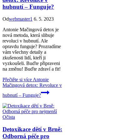
hubnutí – Funguje?
Od
webmaster1
6. 5. 2023
Antonie Mačingová detox je
nová metoda, která slibuje
revoluci v hubnutí. Ale
opravdu funguje? Prozradíme
vám všechny detaily a
zkušenosti lidí, kteří ji
vyzkoušeli. Buďte připraveni
na změnu! Buďte zdraví a fit!
Přečtěte si více
Antonie
Mačingová detox: Revoluce v
hubnutí – Funguje?
Očista
Detoxikace dětí v Brně:
Odborná péče pro