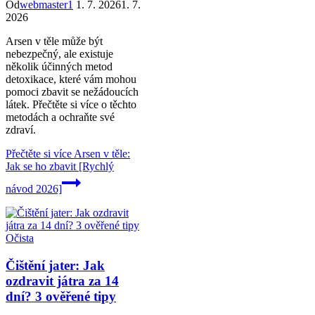
Od
webmaster1
1. 7. 2026
1. 7.
2026
Arsen v těle může být
nebezpečný, ale existuje
několik účinných metod
detoxikace, které vám mohou
pomoci zbavit se nežádoucích
látek. Přečtěte si více o těchto
metodách a ochraňte své
zdraví.
Přečtěte si více
Arsen v těle:
Jak se ho zbavit [Rychlý
návod 2026]
Očista
Čištění jater: Jak
ozdravit játra za 14
dní? 3 ověřené tipy