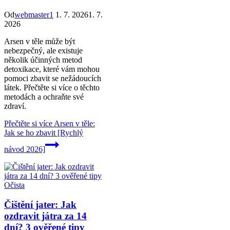
Od
webmaster1
1. 7. 2026
1. 7.
2026
Arsen v těle může být
nebezpečný, ale existuje
několik účinných metod
detoxikace, které vám mohou
pomoci zbavit se nežádoucích
látek. Přečtěte si více o těchto
metodách a ochraňte své
zdraví.
Přečtěte si více
Arsen v těle:
Jak se ho zbavit [Rychlý
návod 2026]
Očista
Čištění jater: Jak
ozdravit játra za 14
dní? 3 ověřené tipy