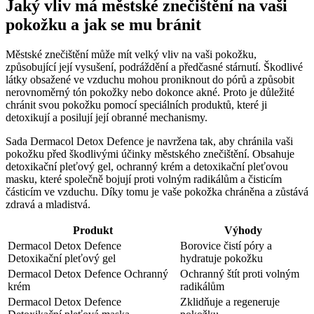
Jaký vliv má městské znečištění na vaši
pokožku a jak se mu bránit
Městské znečištění může mít velký vliv na vaši pokožku,
způsobující její vysušení, podráždění a předčasné stárnutí. Škodlivé
látky obsažené ve vzduchu mohou proniknout do pórů a způsobit
nerovnoměrný tón pokožky nebo dokonce akné. Proto je důležité
chránit svou pokožku pomocí speciálních produktů, které ji
detoxikují a posilují její obranné mechanismy.
Sada Dermacol Detox Defence je navržena tak, aby chránila vaši
pokožku před škodlivými účinky městského znečištění. Obsahuje
detoxikační pleťový gel, ochranný krém a detoxikační pleťovou
masku, které společně bojují proti volným radikálům a čisticím
částicím ve vzduchu. Díky tomu je vaše pokožka chráněna a zůstává
zdravá a mladistvá.
Produkt
Výhody
Dermacol Detox Defence
Borovice čistí póry a
Detoxikační pleťový gel
hydratuje pokožku
Dermacol Detox Defence Ochranný
Ochranný štít proti volným
krém
radikálům
Dermacol Detox Defence
Zklidňuje a regeneruje