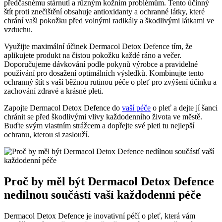
předčasnému stárnutí a různým kožním problémům. Tento účinný
štít proti znečištění obsahuje antioxidanty a ochranné látky, které
chrání vaši pokožku před volnými radikály a škodlivými látkami ve
vzduchu.
Využijte maximální účinek Dermacol Detox Defence tím, že
aplikujete produkt na čistou pokožku každé ráno a večer.
Doporučujeme dávkování podle pokynů výrobce a pravidelné
používání pro dosažení optimálních výsledků. Kombinujte tento
ochranný štít s vaší běžnou rutinou péče o pleť pro zvýšení účinku a
zachování zdravé a krásné pleti.
Zapojte Dermacol Detox Defence do
vaší péče
o pleť a dejte jí šanci
chránit se před škodlivými vlivy každodenního života ve městě.
Buďte svým vlastním strážcem a dopřejte své pleti tu nejlepší
ochranu, kterou si zaslouží.
Proč by měl být Dermacol Detox Defence
nedílnou součástí vaší každodenní péče
Dermacol Detox Defence je inovativní péčí o pleť, která vám