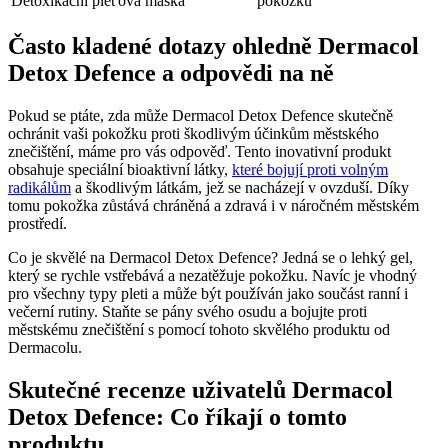
Detoxikační pleťová maska
pokožku
Často kladené dotazy ohledně Dermacol
Detox Defence a odpovědi na ně
Pokud se ptáte, zda může Dermacol Detox Defence skutečně
ochránit vaši pokožku proti škodlivým účinkům městského
znečištění, máme pro vás odpověď. Tento inovativní produkt
obsahuje speciální bioaktivní látky,
které bojují proti volným
radikálům
a škodlivým látkám, jež se nacházejí v ovzduší. Díky
tomu pokožka zůstává chráněná a zdravá i v náročném městském
prostředí.
Co je skvělé na Dermacol Detox Defence? Jedná se o lehký gel,
který se rychle vstřebává a nezatěžuje pokožku. Navíc je vhodný
pro všechny typy pleti a může být používán jako součást ranní i
večerní rutiny. Staňte se pány svého osudu a bojujte proti
městskému znečištění s pomocí tohoto skvělého produktu od
Dermacolu.
Skutečné recenze uživatelů Dermacol
Detox Defence: Co říkají o tomto
produktu