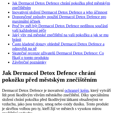
Jak Dermacol Detox Defence chrání pokožku před městským
znečištěním
Inovativní složení Dermacol Detox Defence a jeho účinnost
Doporučené způsoby použití Dermacol Detox Defence pro
maximální účinek
Proč by měl být Dermacol Detox Defence nedílnou součástí
vaší každodenní péče
Jaký vliv má městské znečištění na vaši pokožku a jak se mu
bránit
Často kladené dotazy ohledně Dermacol Detox Defence a
odpovědi na ně
Skutečné recenze uživatelů Dermacol Detox Defence: Co
říkají o tomto produktu
Závěrečné poznámky
Jak Dermacol Detox Defence chrání
pokožku před městským znečištěním
Dermacol Detox Defence je inovativní
ochranný krém
, který vytváří
štít proti škodlivým vlivům městského znečištění. Díky speciálnímu
složení chrání pokožku před škodlivými látkami obsaženými ve
vzduchu, jako jsou toxiny, smog nebo oxidy dusíku. Tento produkt
je skvělou volbou pro ty, kteří žijí ve městech s vysokou mírou