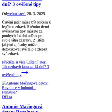
dní? 3 ověřené tipy
Od
webmaster1
28. 3. 2025
Čištění jater může být klíčem k
lepšímu zdraví. S těmito třemi
ověřenými tipy můžete za
pouhých 14 dní udělat pro
svoje játra zázraky. Zjistěte,
jakými způsoby můžete
detoxikovat své tělo a zlepšit
své zdraví.
Přečtěte si více
Čištění jater:
Jak ozdravit játra za 14 dní? 3
ověřené tipy
Očista
Antonie Mačingová
detox: Revoluce v