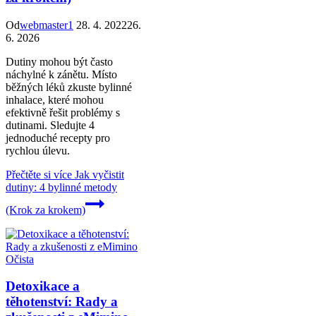
Od
webmaster1
28. 4. 2022
26.
6. 2026
Dutiny mohou být často
náchylné k zánětu. Místo
běžných léků zkuste bylinné
inhalace, které mohou
efektivně řešit problémy s
dutinami. Sledujte 4
jednoduché recepty pro
rychlou úlevu.
Přečtěte si více
Jak vyčistit
dutiny: 4 bylinné metody
(Krok za krokem)
Očista
Detoxikace a
těhotenství: Rady a