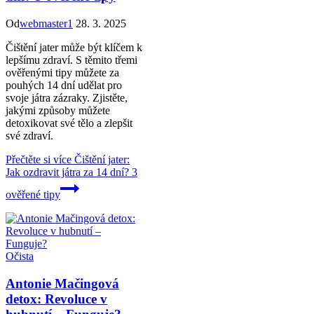
Od
webmaster1
28. 3. 2025
Čištění jater může být klíčem k
lepšímu zdraví. S těmito třemi
ověřenými tipy můžete za
pouhých 14 dní udělat pro
svoje játra zázraky. Zjistěte,
jakými způsoby můžete
detoxikovat své tělo a zlepšit
své zdraví.
Přečtěte si více
Čištění jater:
Jak ozdravit játra za 14 dní? 3
ověřené tipy
Očista
Antonie Mačingová
detox: Revoluce v