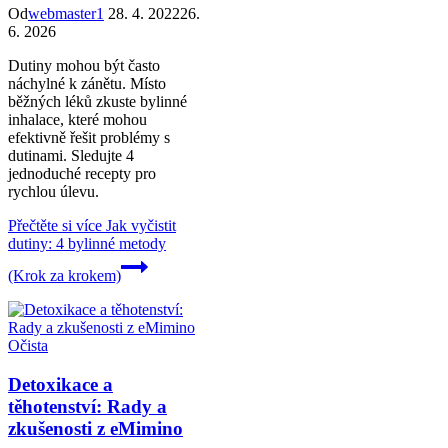
Od
webmaster1
28. 4. 2022
26.
6. 2026
Dutiny mohou být často
náchylné k zánětu. Místo
běžných léků zkuste bylinné
inhalace, které mohou
efektivně řešit problémy s
dutinami. Sledujte 4
jednoduché recepty pro
rychlou úlevu.
Přečtěte si více
Jak vyčistit
dutiny: 4 bylinné metody
(Krok za krokem)
Očista
Detoxikace a
těhotenství: Rady a
zkušenosti z eMimino