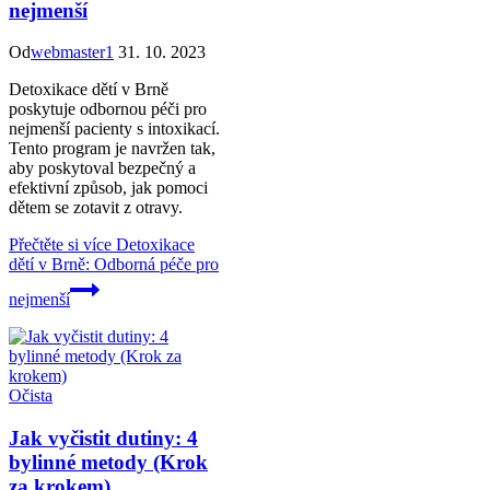
nejmenší
Od
webmaster1
31. 10. 2023
Detoxikace dětí v Brně
poskytuje odbornou péči pro
nejmenší pacienty s intoxikací.
Tento program je navržen tak,
aby poskytoval bezpečný a
efektivní způsob, jak pomoci
dětem se zotavit z otravy.
Přečtěte si více
Detoxikace
dětí v Brně: Odborná péče pro
nejmenší
Očista
Jak vyčistit dutiny: 4
bylinné metody (Krok
za krokem)