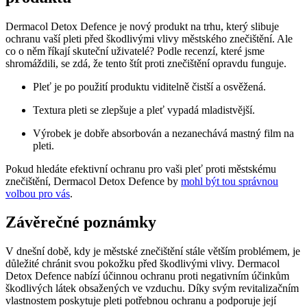
Dermacol Detox Defence je nový produkt na trhu, který slibuje
ochranu vaší pleti před škodlivými vlivy městského znečištění. Ale
co o něm říkají skuteční uživatelé? Podle recenzí, které jsme
shromáždili, se zdá, že tento štít proti znečištění opravdu funguje.
Pleť je po použití produktu viditelně čistší a osvěžená.
Textura pleti se zlepšuje a pleť vypadá mladistvější.
Výrobek je dobře absorbován a nezanechává mastný film na
pleti.
Pokud hledáte efektivní ochranu pro vaši pleť proti městskému
znečištění, Dermacol Detox Defence by
mohl být tou správnou
volbou pro vás
.
Závěrečné poznámky
V dnešní době, kdy je městské znečištění stále větším problémem, je
důležité chránit svou pokožku před škodlivými vlivy. Dermacol
Detox Defence nabízí účinnou ochranu proti negativním účinkům
škodlivých látek obsažených ve vzduchu. Díky svým revitalizačním
vlastnostem poskytuje pleti potřebnou ochranu a podporuje její