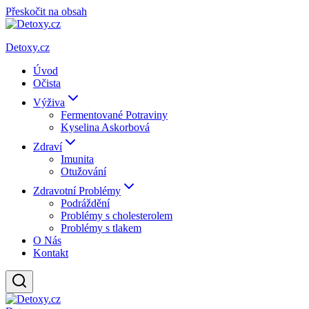
Přeskočit na obsah
Detoxy.cz
Úvod
Očista
Výživa
Fermentované Potraviny
Kyselina Askorbová
Zdraví
Imunita
Otužování
Zdravotní Problémy
Podráždění
Problémy s cholesterolem
Problémy s tlakem
O Nás
Kontakt