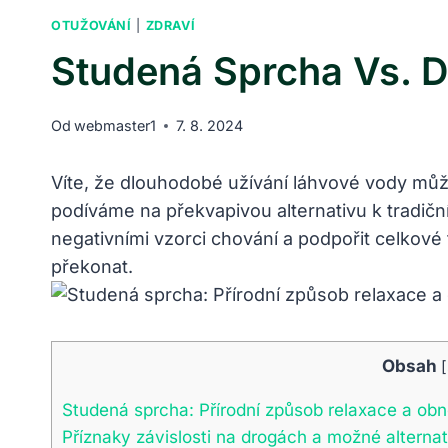
OTUŽOVÁNÍ
|
ZDRAVÍ
Studená Sprcha Vs. Dr
Od
webmaster1
7. 8. 2024
Víte, že dlouhodobé užívání láhvové vody může
podíváme na překvapivou alternativu k tradiční
negativními vzorci chování a podpořit celkové f
překonat.
Obsah
[
Studená sprcha: Přírodní způsob relaxace a obn
Příznaky závislosti na drogách a možné alternat