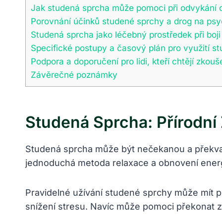
Jak studená sprcha může pomoci při odvykání 
Porovnání účinků studené sprchy a drog na psyc
Studená sprcha jako léčebný prostředek při bo
Specifické postupy a časový plán pro využití st
Podpora a doporučení pro lidi, kteří chtějí zkou
Závěrečné poznámky
Studená Sprcha: Přírodní
Studená sprcha může být nečekanou a překvapivo
jednoduchá metoda relaxace a obnovení energie 
Pravidelné užívání studené sprchy může mít poz
snížení stresu. Navíc může pomoci překonat záv