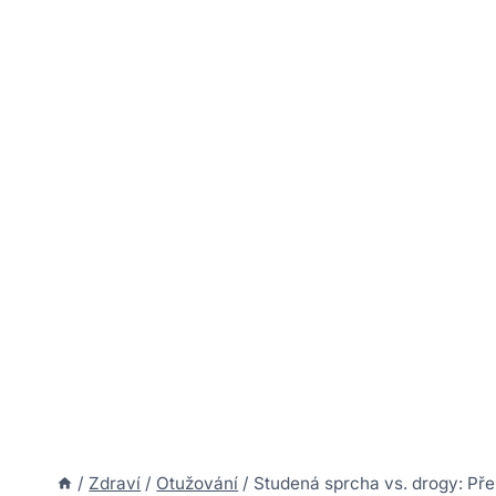
/
Zdraví
/
Otužování
/
Studená sprcha vs. drogy: Přek