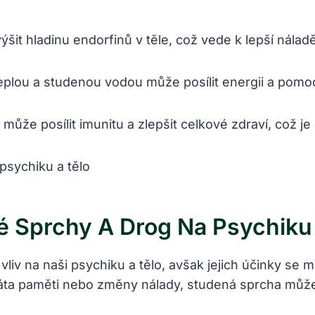
t hladinu endorfinů v těle, což vede k lepší náladě 
eplou a studenou vodou může posílit energii a pom
ůže posílit imunitu a zlepšit celkové zdraví, což j
é Sprchy A Drog Na Psychiku
liv na naši psychiku a tělo, avšak jejich účinky se 
 ztráta paměti nebo změny nálady, studená sprcha můž