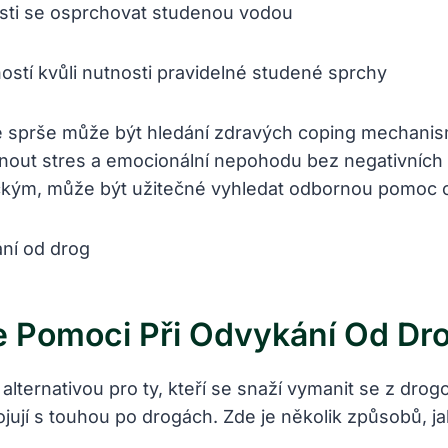
sti se osprchovat studenou vodou
ostí kvůli nutnosti pravidelné studené sprchy
né sprše může být hledání zdravých coping mechanism
nout stres a emocionální nepohodu bez negativních 
ckým, může být užitečné vyhledat odbornou pomoc 
 Pomoci Při Odvykání Od Dr
lternativou pro ty, kteří se snaží vymanit se z dro
ojují s touhou po drogách. Zde je několik způsobů, j