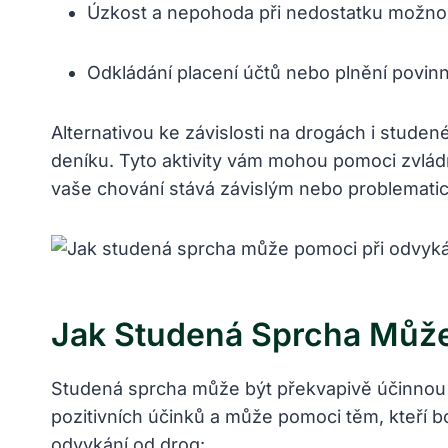
Úzkost a nepohoda při nedostatku možno
Odkládání placení účtů nebo plnění povinn
Alternativou ke závislosti na drogách i stude
deníku. Tyto aktivity vám mohou pomoci zvlád
vaše chování stává závislým nebo problemati
Jak Studená Sprcha Může
Studená sprcha může být překvapivě účinnou a
pozitivních účinků a může pomoci těm, kteří b
odvykání od drog: