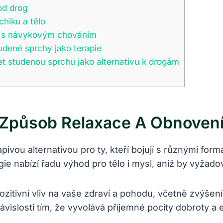
od drog
hiku a tělo
ji s návykovým chováním
udené sprchy jako terapie
šet studenou sprchu jako alternativu k drogám
 Způsob Relaxace A Obnovení
u alternativou pro ty, kteří bojují s různými formam
nabízí řadu výhod pro tělo i mysl, aniž by vyžadova
itivní vliv na vaše zdraví a pohodu, včetně zvýšení i
islosti tím, že vyvolává příjemné pocity dobroty a e