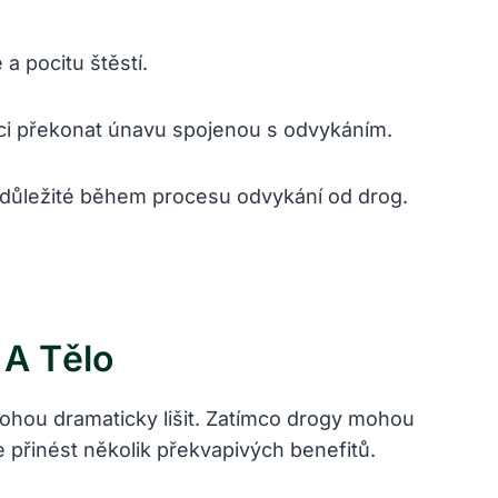
a pocitu štěstí.
oci překonat únavu spojenou s odvykáním.
e důležité během procesu odvykání od drog.
 A Tělo
mohou dramaticky lišit. Zatímco drogy mohou
e přinést několik překvapivých benefitů.