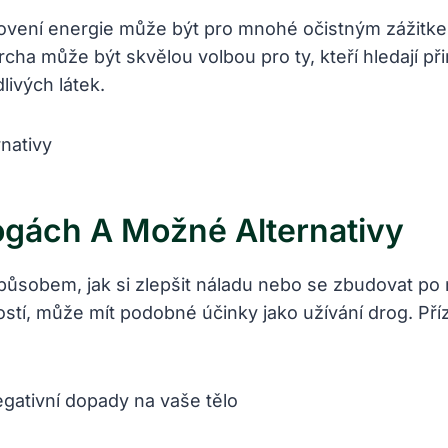
novení energie může být pro mnohé očistným zážitke
cha může být skvělou volbou pro ty, kteří hledají př
livých látek.
rogách A Možné Alternativy
ůsobem, jak si zlepšit náladu nebo se zbudovat po
tí, může mít podobné účinky jako užívání drog. Pří
gativní dopady na vaše tělo