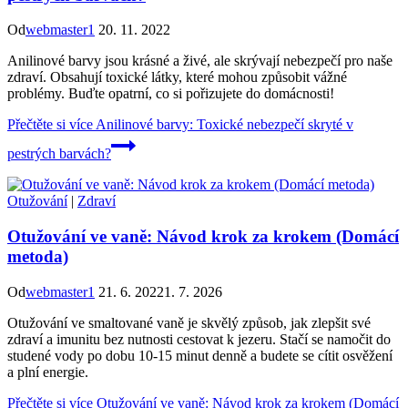
Od
webmaster1
20. 11. 2022
Anilinové barvy jsou krásné a živé, ale skrývají nebezpečí pro naše
zdraví. Obsahují toxické látky, které mohou způsobit vážné
problémy. Buďte opatrní, co si pořizujete do domácnosti!
Přečtěte si více
Anilinové barvy: Toxické nebezpečí skryté v
pestrých barvách?
Otužování
|
Zdraví
Otužování ve vaně: Návod krok za krokem (Domácí
metoda)
Od
webmaster1
21. 6. 2022
1. 7. 2026
Otužování ve smaltované vaně je skvělý způsob, jak zlepšit své
zdraví a imunitu bez nutnosti cestovat k jezeru. Stačí se namočit do
studené vody po dobu 10-15 minut denně a budete se cítit osvěžení
a plní energie.
Přečtěte si více
Otužování ve vaně: Návod krok za krokem (Domácí