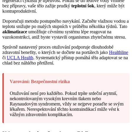
regeneraci cyklistů je trpělivost. Pokud se do ledové vody vrhnete
bez přípravy, vaše tělo zažije prudký
teplotní šok
, který může být
kontraproduktivní.
Doporučuji metodu postupného navykání. Začněte vlažnou vodou a
teplotu snižujte po malých stupních v průběhu několika týdnů. Tato
aklimatizace
umožňuje cévnímu systému lépe reagovat na
vazokonstrikci, aniž byste vystavili organismus zbytečnému stresu.
Správně nastavený proces otužování podporuje dlouhodobé
zdravotní benefity, o kterých se dočtete na portálech jako
Healthline
či
UCLA Health
. Systematický přístup pomáhá tělu adaptovat se na
chlad bez náhlého přetížení.
Varování: Bezpečnostní rizika
Otužování není pro každého. Pokud trpíte srdeční arytmií,
nekontrolovaným vysokým krevním tlakem nebo
Raynaudovým syndromem, vždy se nejprve poraďte se svým
lékařem. Nerespektování těchto kontraindikací může vést k
vážným zdravotním komplikacím.