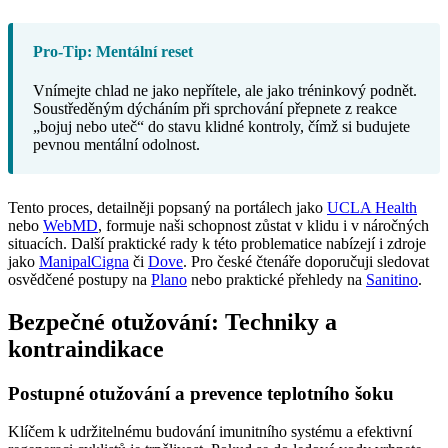
Pro-Tip: Mentální reset
Vnímejte chlad ne jako nepřítele, ale jako tréninkový podnět.
Soustředěným dýcháním při sprchování přepnete z reakce
„bojuj nebo uteč“ do stavu klidné kontroly, čímž si budujete
pevnou mentální odolnost.
Tento proces, detailněji popsaný na portálech jako
UCLA Health
nebo
WebMD
, formuje naši schopnost zůstat v klidu i v náročných
situacích. Další praktické rady k této problematice nabízejí i zdroje
jako
ManipalCigna
či
Dove
. Pro české čtenáře doporučuji sledovat
osvědčené postupy na
Plano
nebo praktické přehledy na
Sanitino
.
Bezpečné otužování: Techniky a
kontraindikace
Postupné otužování a prevence teplotního šoku
Klíčem k udržitelnému budování imunitního systému a efektivní