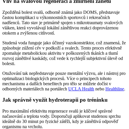
Vliv na svalovou regeneraci a zmírnění zánětu
Zpožděná bolest svalů, odborně známá jako DOMS, představuje
častou komplikaci u výkonnostních sportovců i rekreačních
nadšenců. Tato stav je primárně spojen s mikrotraumaty svalových
vláken, která vyvolávají lokální zánětlivou reakci doprovázenou
otokem a zvýšenou citlivostí.
Studená voda funguje jako účinný vazokonstriktor, což znamená, že
způsobuje zúžení cév v podkoží a svalech. Tento proces efektivně
zpomaluje metabolickou aktivitu v poškozených tkáních a tlumí
rozvoj zánětlivé kaskády, což vede k rychlejší subjektivní úlevě od
bolesti.
Otužování tak nepředstavuje pouze mentální výzvu, ale i nástroj pro
optimalizaci biologických procesů. Více o principech tohoto
mechanismu a dalších benefitech pro tělo se můžete dočíst v
odborných materiálech na portálech
UCLA Health
nebo
Healthline
.
Jak správně využít hydroterapii po tréninku
Pro maximální efektivitu regenerace svalů je klíčové správné
načasování a teplota vody. Doporučuji aplikovat studenou sprchu
ideálně do 30 minut po fyzické zátěži, kdy je zánětlivá odpověď
organismu na vrcholu.