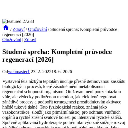
/
Zdraví
/
Otužování
/
Studená sprcha: Kompletní průvodce
regenerací [2026]
Otužování
|
Zdraví
Studená sprcha: Kompletní průvodce
regenerací [2026]
Od
webmaster1
23. 2. 2022
18. 6. 2026
Vystavení těla nízkým teplotám iniciuje přesně definovanou kaskádu
biologických procesů, které zásadně mění metabolismus i
regenerační schopnosti organismu. Otužování není pouze otázkou
vůle, ale vědecky podloženou metodou, jak efektivně regulovat
zánětlivé procesy a podpořit termogenezi prostřednictvím aktivace
hnědé tukové tkáně. Tato fyziologická reakce, známá jako
vazokonstrikce, slouží jako primární nástroj pro ochranu vnitřních
orgánů a rychlé ztišení svalové bolesti po intenzivní fyzické zátěži.
Správně aplikovaná hydroterapie po tréninku výrazně snižuje rozvoj
zánětlivé odezvy a urychluje návrat k optimálnímu výkonu. Jako