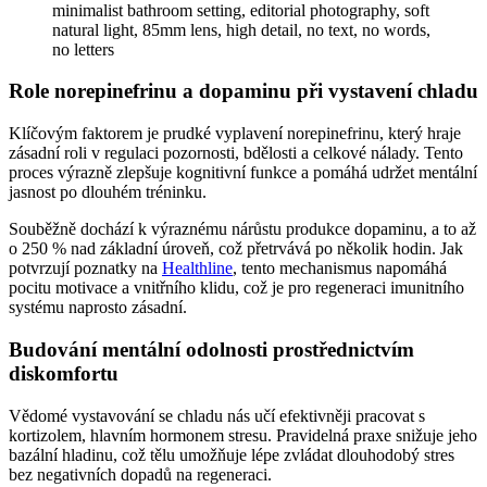
Role norepinefrinu a dopaminu při vystavení chladu
Klíčovým faktorem je prudké vyplavení norepinefrinu, který hraje
zásadní roli v regulaci pozornosti, bdělosti a celkové nálady. Tento
proces výrazně zlepšuje kognitivní funkce a pomáhá udržet mentální
jasnost po dlouhém tréninku.
Souběžně dochází k výraznému nárůstu produkce dopaminu, a to až
o 250 % nad základní úroveň, což přetrvává po několik hodin. Jak
potvrzují poznatky na
Healthline
, tento mechanismus napomáhá
pocitu motivace a vnitřního klidu, což je pro regeneraci imunitního
systému naprosto zásadní.
Budování mentální odolnosti prostřednictvím
diskomfortu
Vědomé vystavování se chladu nás učí efektivněji pracovat s
kortizolem, hlavním hormonem stresu. Pravidelná praxe snižuje jeho
bazální hladinu, což tělu umožňuje lépe zvládat dlouhodobý stres
bez negativních dopadů na regeneraci.