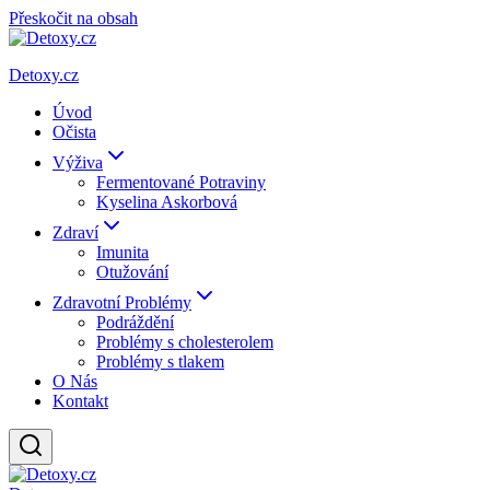
Přeskočit na obsah
Detoxy.cz
Úvod
Očista
Výživa
Fermentované Potraviny
Kyselina Askorbová
Zdraví
Imunita
Otužování
Zdravotní Problémy
Podráždění
Problémy s cholesterolem
Problémy s tlakem
O Nás
Kontakt