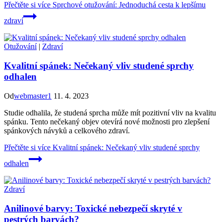
Přečtěte si více
Sprchové otužování: Jednoduchá cesta k lepšímu
zdraví
Otužování
|
Zdraví
Kvalitní spánek: Nečekaný vliv studené sprchy
odhalen
Od
webmaster1
11. 4. 2023
Studie odhalila, že studená sprcha může mít pozitivní vliv na kvalitu
spánku. Tento nečekaný objev otevírá nové možnosti pro zlepšení
spánkových návyků a celkového zdraví.
Přečtěte si více
Kvalitní spánek: Nečekaný vliv studené sprchy
odhalen
Zdraví
Anilinové barvy: Toxické nebezpečí skryté v
pestrých barvách?