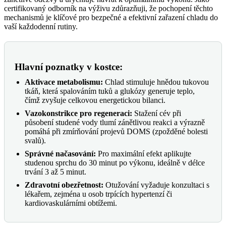
certifikovaný odborník na výživu zdůrazňuji, že pochopení těchto
mechanismů je klíčové pro bezpečné a efektivní zařazení chladu do
vaší každodenní rutiny.
Hlavní poznatky v kostce:
Aktivace metabolismu:
Chlad stimuluje hnědou tukovou
tkáň, která spalováním tuků a glukózy generuje teplo,
čímž zvyšuje celkovou energetickou bilanci.
Vazokonstrikce pro regeneraci:
Stažení cév při
působení studené vody tlumí zánětlivou reakci a výrazně
pomáhá při zmírňování projevů DOMS (zpožděné bolesti
svalů).
Správné načasování:
Pro maximální efekt aplikujte
studenou sprchu do 30 minut po výkonu, ideálně v délce
trvání 3 až 5 minut.
Zdravotní obezřetnost:
Otužování vyžaduje konzultaci s
lékařem, zejména u osob trpících hypertenzí či
kardiovaskulárními obtížemi.