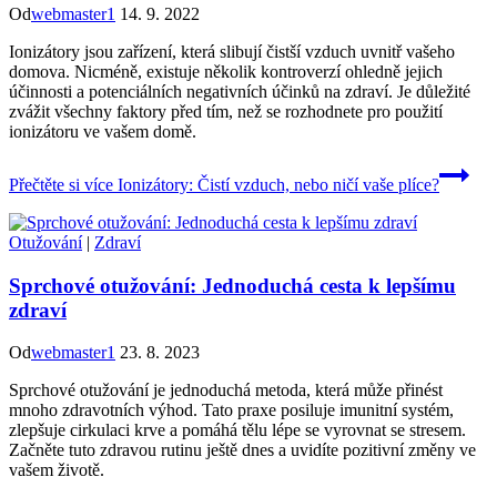
Od
webmaster1
14. 9. 2022
Ionizátory jsou zařízení, která slibují čistší vzduch uvnitř vašeho
domova. Nicméně, existuje několik kontroverzí ohledně jejich
účinnosti a potenciálních negativních účinků na zdraví. Je důležité
zvážit všechny faktory před tím, než se rozhodnete pro použití
ionizátoru ve vašem domě.
Přečtěte si více
Ionizátory: Čistí vzduch, nebo ničí vaše plíce?
Otužování
|
Zdraví
Sprchové otužování: Jednoduchá cesta k lepšímu
zdraví
Od
webmaster1
23. 8. 2023
Sprchové otužování je jednoduchá metoda, která může přinést
mnoho zdravotních výhod. Tato praxe posiluje imunitní systém,
zlepšuje cirkulaci krve a pomáhá tělu lépe se vyrovnat se stresem.
Začněte tuto zdravou rutinu ještě dnes a uvidíte pozitivní změny ve
vašem životě.