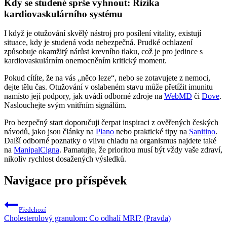
Kdy se studené sprše vyhnout: Rizika
kardiovaskulárního systému
I když je otužování skvělý nástroj pro posílení vitality, existují
situace, kdy je studená voda nebezpečná. Prudké ochlazení
způsobuje okamžitý nárůst krevního tlaku, což je pro jedince s
kardiovaskulárním onemocněním kritický moment.
Pokud cítíte, že na vás „něco leze“, nebo se zotavujete z nemoci,
dejte tělu čas. Otužování v oslabeném stavu může přetížit imunitu
namísto její podpory, jak uvádí odborné zdroje na
WebMD
či
Dove
.
Naslouchejte svým vnitřním signálům.
Pro bezpečný start doporučuji čerpat inspiraci z ověřených českých
návodů, jako jsou články na
Plano
nebo praktické tipy na
Sanitino
.
Další odborné poznatky o vlivu chladu na organismus najdete také
na
ManipalCigna
. Pamatujte, že prioritou musí být vždy vaše zdraví,
nikoliv rychlost dosažených výsledků.
Navigace pro příspěvek
Předchozí
Cholesterolový granulom: Co odhalí MRI? (Pravda)