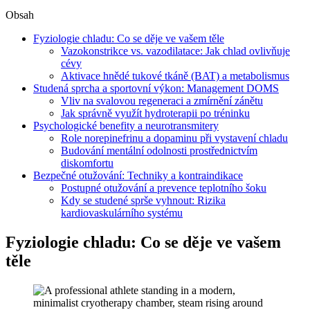
Obsah
Fyziologie chladu: Co se děje ve vašem těle
Vazokonstrikce vs. vazodilatace: Jak chlad ovlivňuje
cévy
Aktivace hnědé tukové tkáně (BAT) a metabolismus
Studená sprcha a sportovní výkon: Management DOMS
Vliv na svalovou regeneraci a zmírnění zánětu
Jak správně využít hydroterapii po tréninku
Psychologické benefity a neurotransmitery
Role norepinefrinu a dopaminu při vystavení chladu
Budování mentální odolnosti prostřednictvím
diskomfortu
Bezpečné otužování: Techniky a kontraindikace
Postupné otužování a prevence teplotního šoku
Kdy se studené sprše vyhnout: Rizika
kardiovaskulárního systému
Fyziologie chladu: Co se děje ve vašem
těle