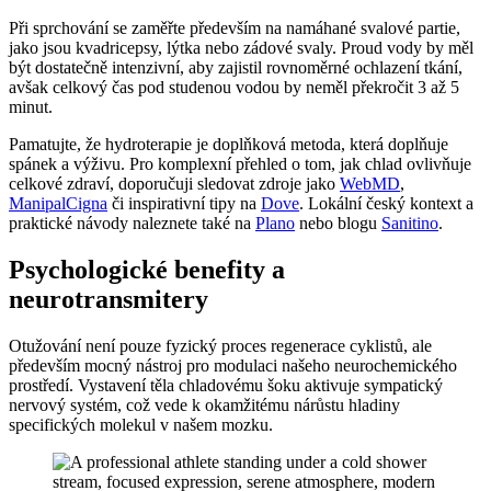
Při sprchování se zaměřte především na namáhané svalové partie,
jako jsou kvadricepsy, lýtka nebo zádové svaly. Proud vody by měl
být dostatečně intenzivní, aby zajistil rovnoměrné ochlazení tkání,
avšak celkový čas pod studenou vodou by neměl překročit 3 až 5
minut.
Pamatujte, že hydroterapie je doplňková metoda, která doplňuje
spánek a výživu. Pro komplexní přehled o tom, jak chlad ovlivňuje
celkové zdraví, doporučuji sledovat zdroje jako
WebMD
,
ManipalCigna
či inspirativní tipy na
Dove
. Lokální český kontext a
praktické návody naleznete také na
Plano
nebo blogu
Sanitino
.
Psychologické benefity a
neurotransmitery
Otužování není pouze fyzický proces regenerace cyklistů, ale
především mocný nástroj pro modulaci našeho neurochemického
prostředí. Vystavení těla chladovému šoku aktivuje sympatický
nervový systém, což vede k okamžitému nárůstu hladiny
specifických molekul v našem mozku.