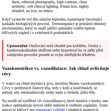
Když vystavíte své tělo nízkým teplotám, nastartujete fascinující
kaskádu biologických procesů. Termoregulace je primární obranný
mechanismus, který se snaží udržet optimální vnitřní teplotu
klíčových orgánů i v extrémních podmínkách.
Upozornění:
Otužování není vhodné pro každého. Osoby s
kardiovaskulárními obtížemi nebo hypertenzí by se měly před
zahájením procedur poradit se svým ošetřujícím lékařem.
Vazokonstrikce vs. vazodilatace: Jak chlad ovlivňuje
cévy
V reakci na chlad dochází k jevu, kterému říkáme vazokonstrikce.
Cévy v periferních částech těla, tedy v kůži a končetinách, se
stahují, aby minimalizovaly ztráty tepla a chránily jádro těla.
Na rozdíl od rozšíření cév (vazodilatace), které nastává v horku, tato
reakce optimalizuje krevní oběh směrem k vnitřním orgánům. Tento
proces je klíčový pro
regeneraci cyklistů
i ostatních sportovců,