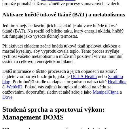
protože pomáhá snižovat zánětlivé procesy v unavených svalech.
Aktivace hnědé tukové tkáně (BAT) a metabolismus
Jedním z nejvíce fascinujících aspektů je aktivace hnědé tukové
tkáně (BAT). Na rozdíl od bílého tuku, který energii ukládá, hnědý
tuk funguje jako vysoce účinný termostat.
Při aktivaci chladem začne hnědá tuková tkáň spalovat glukózu a
mastné kyseliny, aby vyprodukovala teplo. Tento proces zvyšuje
rychlost vašeho metabolismu a může mít pozitivní vliv na imunitní
systém a celkovou energetickou bilanci.
Další informace o těchto procesech a jejich dopadech na zdraví
najdete v odborných zdrojích, jako je
UCLA Health
nebo
Sanitino
blog
. Podrobnější studie o adaptaci organismu nabízí také
Healthline
či
WebMD
. Pokud vás zajímá komplexní pohled na vědu za
otužováním, doporučuji sledovat také zdroje jako
ManipalCigna
a
Dove
.
Studená sprcha a sportovní výkon:
Management DOMS