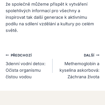
že společně můžeme přispět k vytváření
spolehlivých informací pro všechny a
inspirovat tak další generace k aktivnímu
podílu na sdílení vzdělání a kultury po celém
světě.
Navigace
PŘEDCHOZÍ
DALŠÍ
Pro
3denní vodní detox:
Methemoglobin a
Očista organismu
kyselina askorbová:
Příspěvek
čistou vodou
Záchrana života