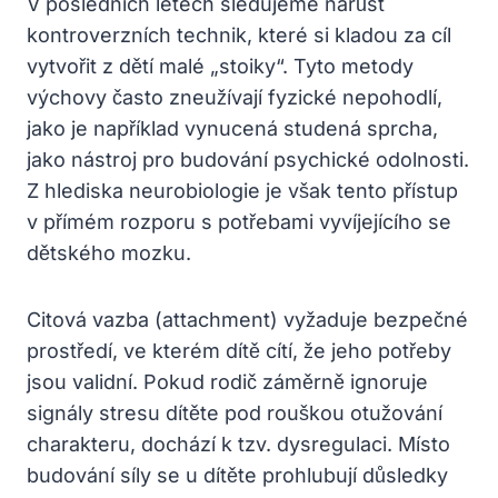
V posledních letech sledujeme nárůst
kontroverzních technik, které si kladou za cíl
vytvořit z dětí malé „stoiky“. Tyto metody
výchovy často zneužívají fyzické nepohodlí,
jako je například vynucená studená sprcha,
jako nástroj pro budování psychické odolnosti.
Z hlediska neurobiologie je však tento přístup
v přímém rozporu s potřebami vyvíjejícího se
dětského mozku.
Citová vazba (attachment) vyžaduje bezpečné
prostředí, ve kterém dítě cítí, že jeho potřeby
jsou validní. Pokud rodič záměrně ignoruje
signály stresu dítěte pod rouškou otužování
charakteru, dochází k tzv. dysregulaci. Místo
budování síly se u dítěte prohlubují důsledky