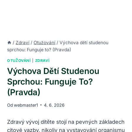
/
Zdraví
/
Otužování
/
Výchova dětí studenou
sprchou: Funguje to? (Pravda)
OTUŽOVÁNÍ
|
ZDRAVÍ
Výchova Dětí Studenou
Sprchou: Funguje To?
(Pravda)
Od
webmaster1
4. 6. 2026
Zdravý vývoj dítěte stojí na pevných základech
citové vazby, nikoliv na vystavování organismu