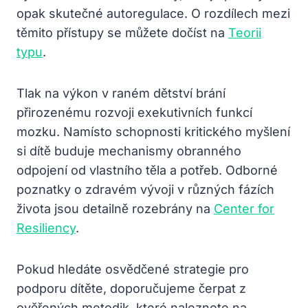
opak skutečné autoregulace. O rozdílech mezi
těmito přístupy se můžete dočíst na
Teorii
typu
.
Tlak na výkon v raném dětství brání
přirozenému rozvoji exekutivních funkcí
mozku. Namísto schopnosti kritického myšlení
si dítě buduje mechanismy obranného
odpojení od vlastního těla a potřeb. Odborné
poznatky o zdravém vývoji v různých fázích
života jsou detailně rozebrány na
Center for
Resiliency
.
Pokud hledáte osvědčené strategie pro
podporu dítěte, doporučujeme čerpat z
ověřených metodik, které naleznete na