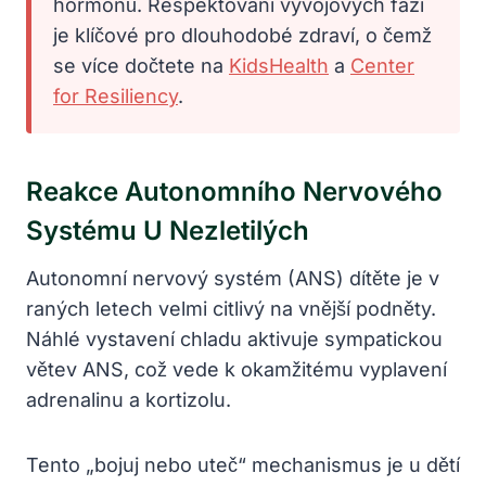
hormonů. Respektování vývojových fází
je klíčové pro dlouhodobé zdraví, o čemž
se více dočtete na
KidsHealth
a
Center
for Resiliency
.
Reakce Autonomního Nervového
Systému U Nezletilých
Autonomní nervový systém (ANS) dítěte je v
raných letech velmi citlivý na vnější podněty.
Náhlé vystavení chladu aktivuje sympatickou
větev ANS, což vede k okamžitému vyplavení
adrenalinu a kortizolu.
Tento „bojuj nebo uteč“ mechanismus je u dětí