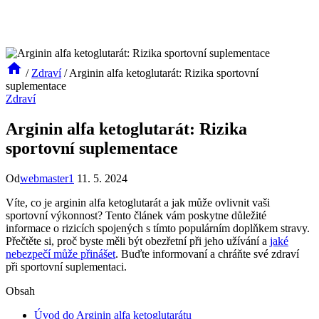
/
Zdraví
/
Arginin alfa ketoglutarát: Rizika sportovní
suplementace
Zdraví
Arginin alfa ketoglutarát: Rizika
sportovní suplementace
Od
webmaster1
11. 5. 2024
Víte, co je arginin alfa ketoglutarát a jak může ovlivnit vaši
sportovní výkonnost? Tento článek vám poskytne důležité
informace o rizicích spojených s tímto populárním doplňkem stravy.
Přečtěte si, proč byste měli být obezřetní při jeho užívání a
jaké
nebezpečí může přinášet
. Buďte informovaní a chráňte své zdraví
při sportovní suplementaci.
Obsah
Úvod do Arginin alfa ketoglutarátu