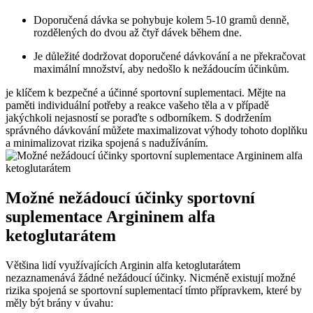
Doporučená dávka se pohybuje kolem 5-10 gramů denně,
rozdělených do dvou až čtyř dávek během dne.
Je důležité dodržovat doporučené dávkování a ne překračovat
maximální množství, aby nedošlo k nežádoucím účinkům.
je klíčem k bezpečné a účinné sportovní suplementaci. Mějte na
paměti individuální potřeby a reakce vašeho těla a v případě
jakýchkoli nejasností se poraďte s odborníkem. S dodržením
správného dávkování můžete maximalizovat výhody tohoto doplňku
a minimalizovat rizika spojená s nadužíváním.
Možné nežádoucí účinky sportovní
suplementace Argininem alfa
ketoglutarátem
Většina lidí využívajících Arginin alfa ketoglutarátem
nezaznamenává žádné nežádoucí účinky. Nicméně existují možné
rizika spojená se sportovní suplementací tímto přípravkem, které by
měly být brány v úvahu: