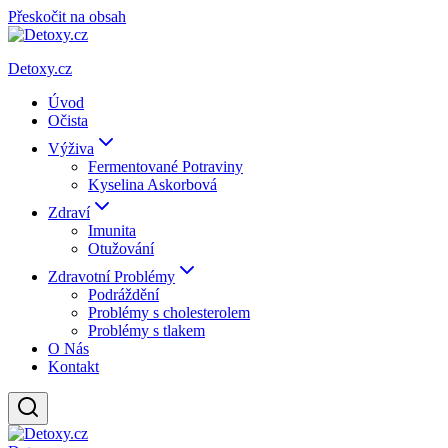
Přeskočit na obsah
Detoxy.cz
Úvod
Očista
Výživa
Fermentované Potraviny
Kyselina Askorbová
Zdraví
Imunita
Otužování
Zdravotní Problémy
Podráždění
Problémy s cholesterolem
Problémy s tlakem
O Nás
Kontakt