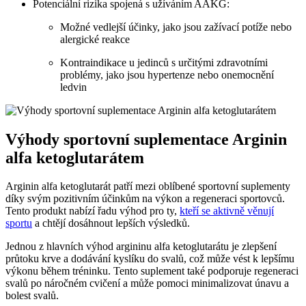
Potenciální rizika spojená s užíváním AAKG:
Možné vedlejší účinky, jako jsou zažívací potíže nebo
alergické reakce
Kontraindikace u jedinců s určitými zdravotními
problémy, jako jsou hypertenze nebo onemocnění
ledvin
Výhody sportovní suplementace Arginin
alfa ketoglutarátem
Arginin alfa ketoglutarát patří mezi oblíbené sportovní suplementy
díky svým pozitivním účinkům na výkon a regeneraci sportovců.
Tento produkt nabízí řadu výhod pro ty,
kteří se aktivně věnují
sportu
a chtějí dosáhnout lepších výsledků.
Jednou z hlavních výhod argininu alfa ketoglutarátu je zlepšení
průtoku krve a dodávání kyslíku do svalů, což může vést k lepšímu
výkonu během tréninku. Tento suplement také podporuje regeneraci
svalů po náročném cvičení a může pomoci minimalizovat únavu a
bolest svalů.