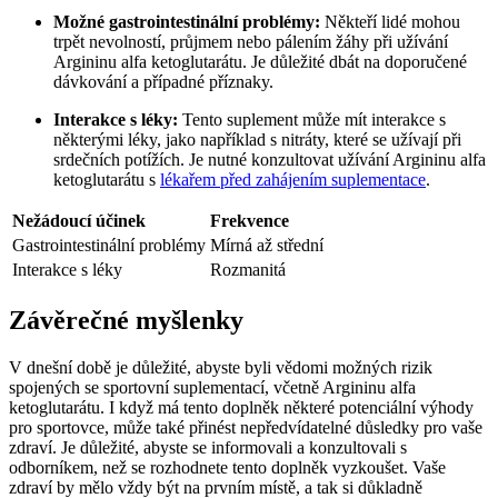
Možné gastrointestinální problémy:
Někteří lidé mohou
trpět nevolností, průjmem nebo pálením žáhy při užívání
Argininu alfa ketoglutarátu. Je důležité dbát na doporučené
dávkování a případné příznaky.
Interakce s léky:
Tento suplement může mít interakce s
některými léky, jako například s nitráty, které se užívají při
srdečních potížích. Je nutné konzultovat užívání Argininu alfa
ketoglutarátu s
lékařem před zahájením suplementace
.
Nežádoucí účinek
Frekvence
Gastrointestinální problémy
Mírná až střední
Interakce s léky
Rozmanitá
Závěrečné myšlenky
V dnešní době je důležité, abyste byli vědomi možných rizik
spojených se sportovní suplementací, včetně Argininu alfa
ketoglutarátu. I když má tento doplněk některé potenciální výhody
pro sportovce, může také přinést nepředvídatelné důsledky pro vaše
zdraví. Je důležité, abyste se informovali a konzultovali s
odborníkem, než se rozhodnete tento doplněk vyzkoušet. Vaše
zdraví by mělo vždy být na prvním místě, a tak si důkladně