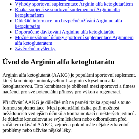
Výhody sportovní suplementace Arginin alfa ketoglutarátem
Rizika spojená se sportovní suplementací Arginin alfa
ketoglutarátem
Důležité informace pro bezpečné užívání Argininu alfa
ketoglutarátu
Doporučené dávkování Argininu alfa ketoglutarátu
Možné nežádoucí účinky sportovní suplementace Argininem
alfa ketoglutarátem
Závěrečné myšlenky
Úvod do Arginin alfa ketoglutarátu
Arginin alfa ketoglutarát (AAKG) je populární sportovní suplement,
který kombinuje aminokyselinu L-arginin s kyselinou alfa
ketoglutarovou. Tato kombinace je oblíbená mezi sportovci a fitness
nadšenci pro své potenciální přínosy pro výkon a regeneraci.
Při užívání AAKG je důležité mít na paměti rizika spojená s touto
formou suplementace. Mezi potenciální rizika patří možnost
nežádoucích vedlejších účinků a kontraindikací u některých jedinců.
Je důležité konzultovat se svým lékařem nebo odborníkem před
začátkem užívání AAKG, zejména pokud máte nějaké zdravotní
problémy nebo užíváte nějaké léky.