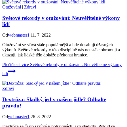
Otužování
|
Zdraví
Světové rekordy v otužování: Neuvěřitelné výkony
lidí
Od
webmaster1
11. 7. 2022
Otužování se stává stále populárnější a lidé dosahují úžasných
výkonů. Světové rekordy v této disciplíně nás neustále ohromují a
ukazují, jak lidské tělo dokáže překonat hranice.
Přečtěte si více
Světové rekordy v otužování: Neuvěřitelné výkony
lidí
Zdraví
Dextróza: Sladký jed v našem jídle? Odhalte
pravdu!
Od
webmaster1
26. 8. 2022
Dextróza se často skrývá v potravinách jako sladidlo. Pokud se