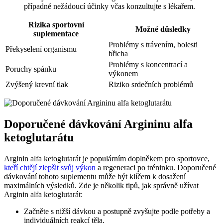
případné nežádoucí účinky včas konzultujte s lékařem.
Rizika sportovní
Možné důsledky
suplementace
Problémy s trávením, bolesti
Překyselení organismu
břicha
Problémy s koncentrací a
Poruchy spánku
výkonem
Zvýšený krevní tlak
Riziko srdečních problémů
Doporučené dávkování Argininu alfa
ketoglutarátu
Arginin alfa ketoglutarát je populárním doplněkem pro sportovce,
kteří chtějí zlepšit svůj výkon
a regeneraci po tréninku. Doporučené
dávkování tohoto suplementu může být klíčem k dosažení
maximálních výsledků. Zde je několik tipů, jak správně užívat
Arginin alfa ketoglutarát:
Začněte s nižší dávkou a postupně zvyšujte podle potřeby a
individuálních reakcí těla.