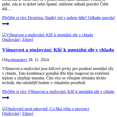
ptáte, zda je to dobré nebo špatné, můžeme odhalit pravdu! Čtěte
dál…
Přečtěte si více
Dextróza: Sladký jed v našem jídle? Odhalte pravdu!
Otužování
|
Zdraví
Všímavost a otužování: Klíč k mentální síle v chladu
Od
webmaster1
28. 11. 2024
Všímavost a otužování jsou klíčové prvky pro posílení mentální síly
v chladu. Tato kombinace pomáhá tělu lépe reagovat na extrémní
teploty a zlepšuje imunitu. Čím více se věnujete tréninku těchto
technik, tím odolnější budete v chladném prostředí.
Přečtěte si více
Všímavost a otužování: Klíč k mentální síle v chladu
Otužování
|
Zdraví