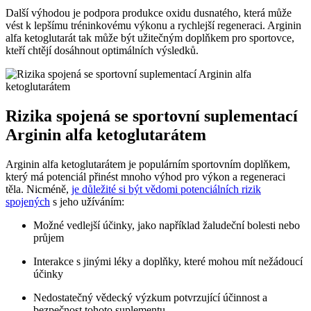
Další výhodou je podpora produkce oxidu dusnatého, která může
vést k lepšímu tréninkovému výkonu a rychlejší regeneraci. Arginin
alfa ketoglutarát tak může být užitečným doplňkem pro sportovce,
kteří chtějí dosáhnout optimálních výsledků.
Rizika spojená se sportovní suplementací
Arginin alfa ketoglutarátem
Arginin alfa ketoglutarátem je populárním sportovním doplňkem,
který má potenciál přinést mnoho výhod pro výkon a regeneraci
těla. Nicméně,
je důležité si být vědomi potenciálních rizik
spojených
s jeho užíváním:
Možné vedlejší účinky, jako například žaludeční bolesti nebo
průjem
Interakce s jinými léky a doplňky, které mohou mít nežádoucí
účinky
Nedostatečný vědecký výzkum potvrzující účinnost a
bezpečnost tohoto suplementu