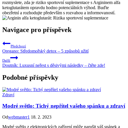
rozmyslete, zda je riziko sportovní suplementace s Argininem alfa
ketoglutarátem opravdu hodno potenciálních výhod. Buďte
obezřetní a rozhodujte především s rozvahou a informovaností.
Navigace pro příspěvek
Předchozí
Oregano: Středomořský detox – 5 způsobů užití
Další
Doutník: Luxusní neřest s děsivými následky – čtěte zde!
Podobné příspěvky
Zdraví
Modré světlo: Tichý nepřítel vašeho spánku a zdraví
Od
webmaster1
18. 2. 2023
Modré světlo z elektronických zařízení může narušit váš spánek a