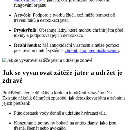
fungování orgánu.
Artyčok:
Podporuje tvorbu žluči, což může pomoci při
trávení tuků a detoxikaci jater.
Pryskyřník:
Obsahuje látky, které mohou chránit játra před
toxiny a podporovat jejich detoxikaci.
Reishi houba:
Má antioxidační vlastnosti a může pomoci
posilovat imunitní systém a
chránit játra před poškozením
.
Jak se vyvarovat zátěže jater a udržet je
zdravé
Pročištění jater je důležitým krokem k udržení zdravého těla.
Existuje několik účinných způsobů, jak detoxikovat játra a zabránit
jejich přetížení:
Pijte dostatek vody denně a udržujte hydrataci těla.
Konzumujte potraviny bohaté na antioxidanty, jako jsou
třešně, špenát nebo avokádo.