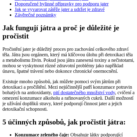
Doporučené bylinné přípravky pro podporu jater
Jak se vyvarovat zátěže jater a udržet je zdravé
Závěrečné poznámky
Jak fungují játra a proč je důležité je
pročistit
Pročistění jater je důležitý proces pro zachování celkového zdraví
těla. Játra jsou orgánem, který má klíčovou úlohu při detoxikaci těla
a metabolismu živin. Pokud jsou játra zanesená toxiny a nečistotami,
mohou se vyskytnout různé zdravotní problémy jako například
únavu, špatné trávení nebo dokonce chronické onemocnění.
Existuje mnoho způsobů, jak můžete pomoci svým játrům při
detoxikaci a pročištění. Mezi nejúčinnější patří konzumace potravin
bohatých na antioxidanty,
pití dostatečného množství vody
, cvičení a
omezení konzumace alkoholu a rafinovaných cukrů. Další možností
je užívání doplňků stravy, které podporují činnost jater a jejich
detoxikační schopnosti.
5 účinných způsobů, jak pročistit játra:
Konzumace zeleného čaje:
Obsahuje látky podporující