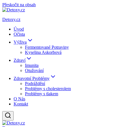
Přeskočit na obsah
Detoxy.cz
Úvod
Očista
Výživa
Fermentované Potraviny
Kyselina Askorbová
Zdraví
Imunita
Otužování
Zdravotní Problémy
Podráždění
Problémy s cholesterolem
Problémy s tlakem
O Nás
Kontakt