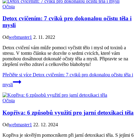
Očista
Detox cvičením: 7 cviků pro dokonalou očistu těla i
mysli
Od
webmaster1
2. 11. 2022
Detox cvičení vám může pomoci vyčistit tělo i mysl od toxinů a
stresu. V tomto článku se dozvíte o sedmi cvicích, které vám
pomohou dosáhnout dokonalé očisty těla a mysli. Připravte se na
zlepšení svého zdraví a celkového blahobytu!
Přečtěte si více
Detox cvičením: 7 cviků pro dokonalou očistu těla i
mysli
Očista
Kopřiva: 6 způsobů využití pro jarní detoxikaci těla
Od
webmaster1
22. 12. 2024
Kopřiva je skvělým pomocníkem při jarní detoxikaci těla. S jejími 6