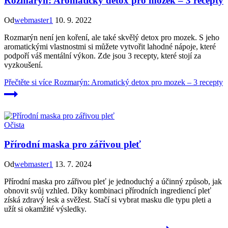
Rozmarýn: Aromatický detox pro mozek – 3 recepty
Od
webmaster1
10. 9. 2022
Rozmarýn není jen koření, ale také skvělý detox pro mozek. S jeho
aromatickými vlastnostmi si můžete vytvořit lahodné nápoje, které
podpoří váš mentální výkon. Zde jsou 3 recepty, které stojí za
vyzkoušení.
Přečtěte si více
Rozmarýn: Aromatický detox pro mozek – 3 recepty
Očista
Přírodní maska pro zářivou pleť
Od
webmaster1
13. 7. 2024
Přírodní maska pro zářivou pleť je jednoduchý a účinný způsob, jak
obnovit svůj vzhled. Díky kombinaci přírodních ingrediencí pleť
získá zdravý lesk a svěžest. Stačí si vybrat masku dle typu pleti a
užít si okamžité výsledky.