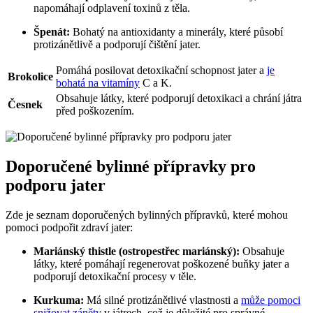
napomáhají odplavení toxinů z těla.
Špenát:
Bohatý na antioxidanty a minerály, které působí
protizánětlivě a podporují čištění jater.
Pomáhá posilovat detoxikační schopnost jater a
je
Brokolice
bohatá na vitamíny
C a K.
Obsahuje látky, které podporují detoxikaci a chrání játra
Česnek
před poškozením.
Doporučené bylinné přípravky pro
podporu jater
Zde je seznam doporučených bylinných přípravků, které mohou
pomoci podpořit zdraví jater:
Mariánský thistle (ostropestřec mariánský):
Obsahuje
látky, které pomáhají regenerovat poškozené buňky jater a
podporují detoxikační procesy v těle.
Kurkuma:
Má silné protizánětlivé vlastnosti a
může pomoci
snižovat záněty
v játrech, což je důležité pro správné