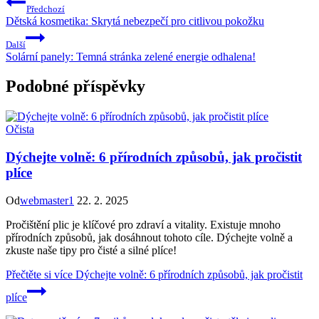
Předchozí
Dětská kosmetika: Skrytá nebezpečí pro citlivou pokožku
Další
Solární panely: Temná stránka zelené energie odhalena!
Podobné příspěvky
Očista
Dýchejte volně: 6 přírodních způsobů, jak pročistit
plíce
Od
webmaster1
22. 2. 2025
Pročištění plic je klíčové pro zdraví a vitality. Existuje mnoho
přírodních způsobů, jak dosáhnout tohoto cíle. Dýchejte volně a
zkuste naše tipy pro čisté a silné plíce!
Přečtěte si více
Dýchejte volně: 6 přírodních způsobů, jak pročistit
plíce