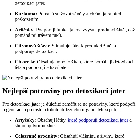
detoxikaci jater.
Kurkuma:
Pomáhá snižovat záněty a chrání játra před
poškozením.
Artičoky:
Podporují funkci jater a zvyšují produkci žluči, což
pomáhá při trávení tuků.
Citronová šťáva:
Stimuluje játra k produkci žluči a
podporuje detoxikaci.
Chlorella:
Obsahuje mnoho živin, které pomáhají detoxikaci
těla a podporují zdraví jater.
Nejlepší potraviny pro detoxikaci jater
Pro detoxikaci jater je důležité zaměřit se na potraviny, které podpoří
regeneraci a pročištění tohoto důležitého orgánu. Mezi patří:
Artyčoky:
Obsahují látky,
které podporují detoxikaci jater
a
stimulují tvorbu žluči.
Celozrnné produkty:
Obsahují vlákninu a živiny, které