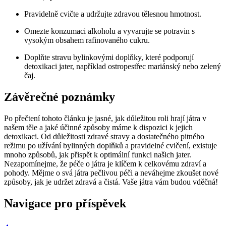
Pravidelně cvičte a udržujte zdravou tělesnou hmotnost.
Omezte konzumaci alkoholu a vyvarujte se potravin s
vysokým obsahem rafinovaného cukru.
Doplňte stravu bylinkovými doplňky, které podporují
detoxikaci jater, například ostropestřec mariánský nebo zelený
čaj.
Závěrečné poznámky
Po přečtení tohoto článku je jasné, jak důležitou roli hrají játra v
našem těle a jaké účinné způsoby máme k dispozici k jejich
detoxikaci. Od důležitosti zdravé stravy a dostatečného pitného
režimu po užívání bylinných doplňků a pravidelné cvičení, existuje
mnoho způsobů, jak přispět k optimální funkci našich jater.
Nezapomínejme, že péče o játra je klíčem k celkovému zdraví a
pohody. Mějme o svá játra pečlivou péči a neváhejme zkoušet nové
způsoby, jak je udržet zdravá a čistá. Vaše játra vám budou vděčná!
Navigace pro příspěvek