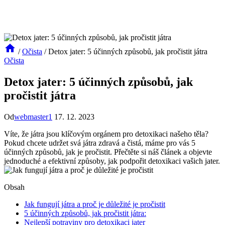
/
Očista
/
Detox jater: 5 účinných způsobů, jak pročistit játra
Očista
Detox jater: 5 účinných způsobů, jak
pročistit játra
Od
webmaster1
17. 12. 2023
Víte, že játra jsou klíčovým orgánem pro detoxikaci našeho těla?
Pokud chcete udržet svá játra zdravá a čistá, máme pro vás 5
účinných způsobů, jak je pročistit. Přečtěte si náš článek a objevte
jednoduché a efektivní způsoby, jak podpořit detoxikaci vašich jater.
Obsah
Jak fungují játra a proč je důležité je pročistit
5 účinných způsobů, jak pročistit játra:
Nejlepší potraviny pro detoxikaci jater