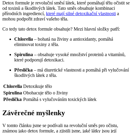
Detox formule je revoluční směsí látek, které pomáhají tělu očistit se
od toxinů a škodlivých látek. Tato směs obsahuje kombinaci
přírodních ingrediencí,
které mají silné detoxikační vlastnosti
a
mohou podpořit zdraví vašeho těla.
Co tedy tato detox formule obsahuje? Mezi hlavní složky patří:
Chlorella
– bohatá na živiny a antioxidanty, pomáhá
eliminovat toxiny z těla.
Spirulina
– obsahuje vysoké množství proteinů a vitamínů,
které podporují detoxikaci.
Přeslička
– má diuretické vlastnosti a pomáhá při vylučování
škodlivých látek z těla.
Chlorella
Detoxikuje tělo
Spirulina
Obohacuje tělo o živiny
Přeslička
Pomáhá s vylučováním toxických látek
Závěrečné myšlenky
V tomto článku jsme se podívali na revoluční směs pro očistu,
známou jako detox formule, a zjistili jsme, jaké látky jsou její