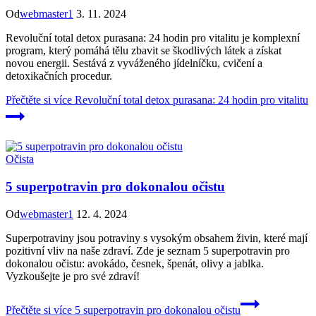
Od
webmaster1
3. 11. 2024
Revoluční total detox purasana: 24 hodin pro vitalitu je komplexní
program, který pomáhá tělu zbavit se škodlivých látek a získat
novou energii. Sestává z vyváženého jídelníčku, cvičení a
detoxikačních procedur.
Přečtěte si více
Revoluční total detox purasana: 24 hodin pro vitalitu
Očista
5 superpotravin pro dokonalou očistu
Od
webmaster1
12. 4. 2024
Superpotraviny jsou potraviny s vysokým obsahem živin, které mají
pozitivní vliv na naše zdraví. Zde je seznam 5 superpotravin pro
dokonalou očistu: avokádo, česnek, špenát, olivy a jablka.
Vyzkoušejte je pro své zdraví!
Přečtěte si více
5 superpotravin pro dokonalou očistu