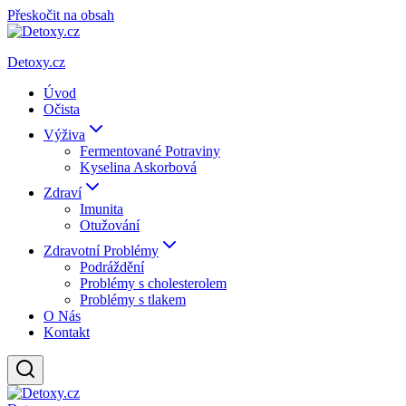
Přeskočit na obsah
Detoxy.cz
Úvod
Očista
Výživa
Fermentované Potraviny
Kyselina Askorbová
Zdraví
Imunita
Otužování
Zdravotní Problémy
Podráždění
Problémy s cholesterolem
Problémy s tlakem
O Nás
Kontakt