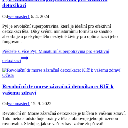
detoxikaci
Od
webmaster1
6. 4. 2024
Pyl je revoluční superpotravina, která je ideální pro efektivní
detoxikaci těla. Díky svému miniaturnímu formátu se snadno
absorbuje a poskytuje tělu nezbytné živiny pro optimalizaci jeho
fungování.
Přečtěte si více
Pyl: Miniaturní superpotravina pro efektivní
detoxikaci
Očista
Revoluční dr morse zázračná detoxikace: Klíč k
vašemu zdraví
Od
webmaster1
15. 9. 2022
Revoluční dr. Morse zázračná detoxikace je klíčem k vašemu zdraví.
Tato metoda odstraňuje toxiny z těla a obnovuje jeho přirozenou
rovnováhu. Sledujte, jak se vaše zdraví začne zlepšovat!