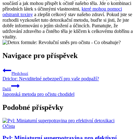
součástí a jak mohou přispět k očistě našeho těla. Jde o kombinaci
přírodních látek s účinnými vlastnostmi,
které mohou pomoci
odstranit toxiny
a zlepšit celkový stav našeho zdraví. Pokud jste se
rozhodli vyzkoušet tuto detoxikační metodu, buďte si jisti, že jste
dobře informováni o jejím složení a účincích. Pamatujte, že
udržování zdravého a čistého těla je klíčem k celkovému dobřínu a
vitality.
Navigace pro příspěvek
Předchozí
Driclor: Neviditelné nebezpečí pro vaše podpaží?
Další
Japonská metoda pro očistu chodidel
Podobné příspěvky
Očista
Pyl: Miniaturní superpotravina pro efektivní