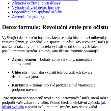
Základní složky a jejich účinky
Výhody užívání detox formule
Doporučení pro správné užívání
Závěrečné myšlenky
Detox formule: Revoluční směs pro očistu
Vyživující detoxikační formule, která se stala hitem mezi milovníky
zdravé výživy, je konečně k dispozici i u nás! Tato revoluční směs je
navržena tak, aby pomohla tělu vyčistit se od škodlivých látek a
posílit imunitní systém. Co tedy tato úžasná formule obsahuje?
Zelený ječmen
– bohatý zdroj vlákniny, minerálů a
antioxidantů.
Chlorella
– pomáhá vyčistit tělo od těžkých kovů a
detoxikovat játra.
Kurkuma
– známá pro své protizánětlivé vlastnosti a
podporu trávení.
Tyto ingredience společně tvoří silnou detoxikační směs, která může
podpořit vaše zdraví a vitalitu. Pokud hledáte efektivní způsob,
jak
očistit své tělo
a posílit svůj imunitní systém, tato detoxikační