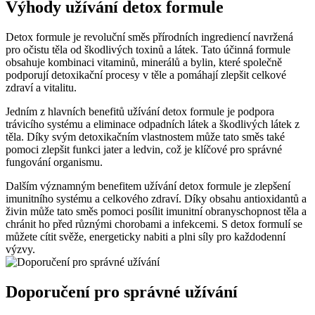
Výhody užívání detox formule
Detox formule je revoluční směs přírodních ingrediencí navržená
pro očistu těla od škodlivých toxinů a látek. Tato účinná formule
obsahuje kombinaci vitaminů, minerálů a bylin, které společně
podporují detoxikační procesy v těle a pomáhají zlepšit celkové
zdraví a vitalitu.
Jedním z hlavních benefitů užívání detox formule je podpora
trávicího systému a eliminace odpadních látek a škodlivých látek z
těla. Díky svým detoxikačním vlastnostem může tato směs také
pomoci zlepšit funkci jater a ledvin, což je klíčové pro správné
fungování organismu.
Dalším významným benefitem užívání detox formule je zlepšení
imunitního systému a celkového zdraví. Díky obsahu antioxidantů a
živin může tato směs pomoci posílit imunitní obranyschopnost těla a
chránit ho před různými chorobami a infekcemi. S detox formulí se
můžete cítit svěže, energeticky nabiti a plni síly pro každodenní
výzvy.
Doporučení pro správné užívání