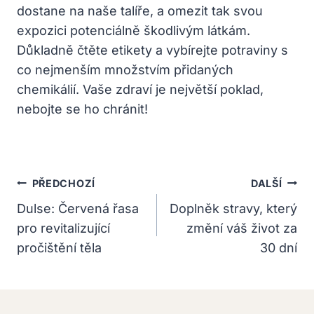
dostane na naše talíře, a omezit tak svou
expozici potenciálně škodlivým látkám.
Důkladně čtěte etikety a vybírejte potraviny s
co nejmenším množstvím přidaných
chemikálií. Vaše zdraví je největší poklad,
nebojte se ho chránit!
Navigace
PŘEDCHOZÍ
DALŠÍ
Pro
Dulse: Červená řasa
Doplněk stravy, který
pro revitalizující
změní váš život za
Příspěvek
pročištění těla
30 dní