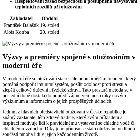
Respektování zásad bezpečnosti a postupného navyšování
teplotních rozdílů při otužování
Zakladatel
Období
František Balaštík
19. století
Alois Kotrba
20. století
Výzvy a premiéry spojené s otužováním v
moderní éře
V moderní éře se otužování stalo stále populárnějším trendem, který
pomáhá podpořit imunitní systém, posílit odolnost proti stresu a
zlepšit celkové duševní i fyzické zdraví. Tato prastará metoda se v
poslední době dostala do popředí zájmu veřejnosti díky novým
výzkumům a informacím o jejích prospěšných účincích.
Jedním z hlavních představitelů otužování v České republice je
známý zakladatel této zdravé tradice, který svým příkladem a
inspirací motivuje lidi k pravidelnému vystavení se chladné vodě či
chladnému vzduchu. Díky jeho přínosu se stalo otužování nedílnou
součástí mnoha lidí v jejich každodenním životě.