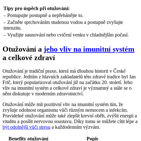
Tipy pro úspěch při otužování:
– Postupujte postupně a nepřehánějte to.
– Začněte sprchováním studenou vodou a postupně zvyšujte
intenzitu.
– Využijte saunování nebo cvičení venku v chladnějším počasí.
Otužování a
jeho vliv na imunitní systém
a celkové zdraví
Otužování je tradiční praxe, která má dlouhou historii v České
republice. Jedním z hlavních zakladatelů této zdravé tradice byl Jan
Frič, který popularizoval otužování již na začátku 20. století. Jeho
vliv na imunitní systém a celkové zdraví je významný a stále se o
něm diskutuje v moderním zdravotnictví.
Otužování může mít pozitivní vliv na imunitní systém tím, že
zvyšuje odolnost organismu vůči různým nemocem a infekcím.
Pravidelné otužování může také zlepšit krevní oběh, zvýšit energii a
vitalitu a posílit nervovou soustavu. Díky tomu se můžete cítit lépe a
být odolnější vůči stresu
a každodenním výzvám.
Benefity otužování
Popis