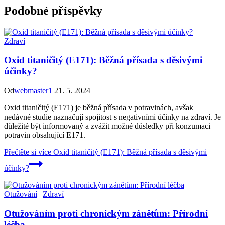
Podobné příspěvky
Zdraví
Oxid titaničitý (E171): Běžná přísada s děsivými
účinky?
Od
webmaster1
21. 5. 2024
Oxid titaničitý (E171) je běžná přísada v potravinách, avšak
nedávné studie naznačují spojitost s negativními účinky na zdraví. Je
důležité být informovaný a zvážit možné důsledky při konzumaci
potravin obsahující E171.
Přečtěte si více
Oxid titaničitý (E171): Běžná přísada s děsivými
účinky?
Otužování
|
Zdraví
Otužováním proti chronickým zánětům: Přírodní
léčba