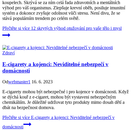
koupelech. Skrývá se za ním celá řada zdravotních a mentálních
výhod pro váš organismus. Zlepšuje krevní oběh, posiluje imunitní
systém a dokonce zvyšuje odolnost vůči stresu. Není divu, že se
stává populárním trendem po celém světě.
Přečtěte si více
12 skrytých výhod otužování pro vaše tělo i mysl
Zdraví
E-cigarety a kojenci: Neviditelné nebezpečí v
domácnosti
Od
webmaster1
16. 6. 2023
E-cigarety mohou být nebezpečné i pro kojence v domácnosti. Když
se dýchá kouř z e-cigaret, mohou být vystaveni nebezpečným
chemikáliím. Je důležité udržovat tyto produkty mimo dosah dětí a
dbát na bezpečnost domova.
Přečtěte si více
E-cigarety a kojenci: Neviditelné nebezpečí v
domácnosti