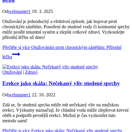
Od
webmaster1
19. 3. 2025
Otužování je jednoduchý a efektivní způsob, jak bojovat proti
chronickým zánětům. Ponoření do studené vody či kontrastní sprchy
může posílit imunitní systém a zlepšit celkové zdraví. Vyzkoušejte
přírodní léčbu už dnes!
Přečtěte si více
Otužováním proti chronickým zánětům: Přírodní
léčba
Otužování
|
Zdraví
Erekce jako skála: Nečekaný vliv studené sprchy
Od
webmaster1
22. 10. 2022
Zdá se, že studená sprcha může mít nečekaný vliv na mužskou
erekci. Výzkumy naznačují, že chladná voda může zlepšovat krevní
oběh a podpořit pevnější erekci. Možná je čas vyzkoušet tuto
metodu sami!
Přečtěte si více
Erekce jako skála: Nečekaný vliv studené sprchy