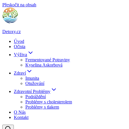
Přeskočit na obsah
Detoxy.cz
Úvod
Očista
Výživa
Fermentované Potraviny
Kyselina Askorbová
Zdraví
Imunita
Otužování
Zdravotní Problémy
Podráždění
Problémy s cholesterolem
Problémy s tlakem
O Nás
Kontakt