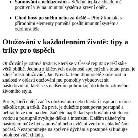
Saunování a ochlazování
– Střídání tepla a chladu má
pozitivní vliv na imunitní systém a krevní oběh.
Chod bosý po sněhu nebo za deště
– Přímý kontakt s
přírodními elementy pomáhá posílit imunitní systém a
odolnost těla.
Otužování v každodenním životě: tipy a
triky pro úspěch
Otužování je zdravá tradice, která se v České republice těší stále
větší oblibě. Jednou z klíčových osobností spojených s touto praxí je
zdejší mistr otužování, Jan Novák. Jeho dlouholeté zkušenosti a
znalosti v oblasti otužování mu pomohly vybudovat síť
následovníků, kteří se s nadšením pohroužují do tohoto zdravého
životního stylu.
Pro ty, kteří chtějí začít s otužováním nebo hledají inspiraci, máme
několik tipů a triků. Za prvé, je důležité postupovat postupně a
nebrat to ze dne na den. Začněte například sprchováním studenou
vodou a postupně zvyšujte délku a intenzitu. Dalším užitečným
nástrojem může být saunování nebo cvičení venku v chladnějším
počasí. Nezapomínejte na správné dýchání a postupně si budujte
odolnost vůči chladu.