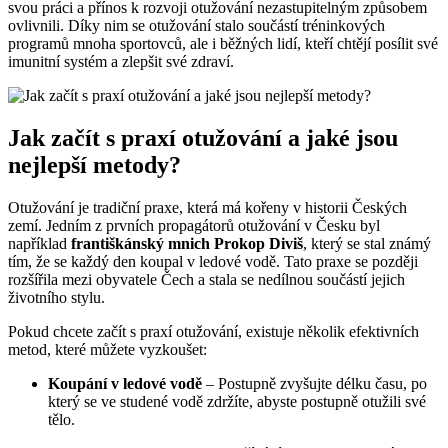
svou práci a přínos k rozvoji otužování nezastupitelným způsobem
ovlivnili. Díky nim se otužování stalo součástí tréninkových
programů mnoha sportovců, ale i běžných lidí, kteří chtějí posílit své
imunitní systém a zlepšit své zdraví.
Jak začít s praxí otužování a jaké jsou
nejlepší metody?
Otužování je tradiční praxe, která má kořeny v historii Českých
zemí. Jedním z prvních propagátorů otužování v Česku byl
například
františkánský mnich Prokop Diviš
, který se stal známý
tím, že se každý den koupal v ledové vodě. Tato praxe se později
rozšířila mezi obyvatele Čech a stala se nedílnou součástí jejich
životního stylu.
Pokud chcete začít s praxí otužování, existuje několik efektivních
metod, které můžete vyzkoušet:
Koupání v ledové vodě
– Postupně zvyšujte délku času, po
který se ve studené vodě zdržíte, abyste postupně otužili své
tělo.