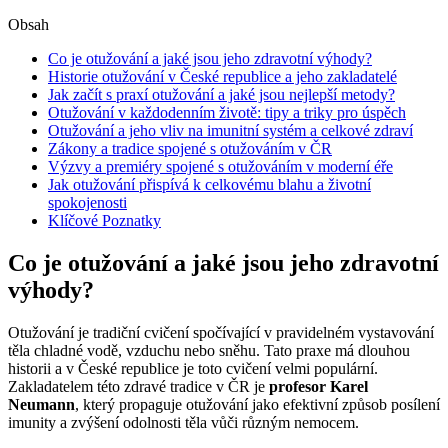
Obsah
Co je otužování a jaké jsou jeho zdravotní výhody?
Historie otužování v České republice a jeho zakladatelé
Jak začít s praxí otužování a jaké jsou nejlepší metody?
Otužování v každodenním životě: tipy a triky pro úspěch
Otužování a jeho vliv na imunitní systém a celkové zdraví
Zákony a tradice spojené s otužováním v ČR
Výzvy a premiéry spojené s otužováním v moderní éře
Jak otužování přispívá k celkovému blahu a životní
spokojenosti
Klíčové Poznatky
Co je otužování a jaké jsou jeho zdravotní
výhody?
Otužování je tradiční cvičení spočívající v pravidelném vystavování
těla chladné vodě, vzduchu nebo sněhu. Tato praxe má dlouhou
historii a v České republice je toto cvičení velmi populární.
Zakladatelem této zdravé tradice v ČR je
profesor Karel
Neumann
, který propaguje otužování jako efektivní způsob posílení
imunity a zvýšení odolnosti těla vůči různým nemocem.