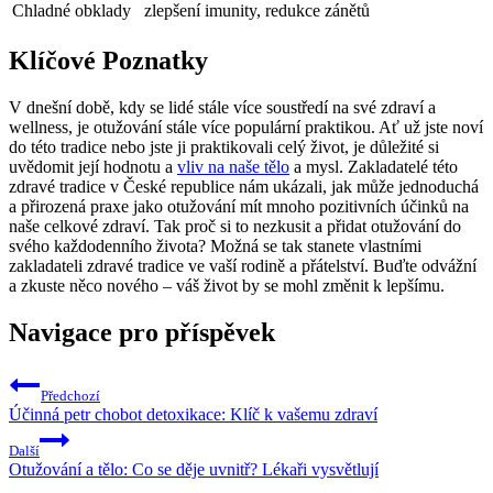
Chladné obklady
zlepšení imunity, redukce zánětů
Klíčové Poznatky
V dnešní době, kdy se lidé stále více soustředí na své zdraví a
wellness, je otužování stále více populární praktikou. Ať už jste noví
do této tradice nebo jste ji praktikovali celý život, je důležité si
uvědomit její hodnotu a
vliv na naše tělo
a mysl. Zakladatelé této
zdravé tradice v České republice nám ukázali, jak může jednoduchá
a přirozená praxe jako otužování mít mnoho pozitivních účinků na
naše celkové zdraví. Tak proč si to nezkusit a přidat otužování do
svého každodenního života? Možná se tak stanete vlastními
zakladateli zdravé tradice ve vaší rodině a přátelství. Buďte odvážní
a zkuste něco nového – váš život by se mohl změnit k lepšímu.
Navigace pro příspěvek
Předchozí
Účinná petr chobot detoxikace: Klíč k vašemu zdraví
Další
Otužování a tělo: Co se děje uvnitř? Lékaři vysvětlují