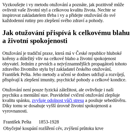
Vyzkoušejte i vy metodu otužování a poznáte, jak pozitivně může
ovlivnit vaše životní styl a celkovou kvalitu života. Nechte se
inspirovat zakladatelem třeba i vy a přidejte otužování do své
každodenní rutiny pro zlepšení svého zdraví a pohody.
Jak otužování přispívá k celkovému blahu
a životní spokojenosti
Otužování je tradiční praxe, která má v České republice hluboké
kořeny a důležitý vliv na celkové blaho a životní spokojenost
obyvatel. Jedním z prvních a nejvýznamnějších propagátorů tohoto
zdravého životního stylu byl zakladatel českého otužování,
František Pešta. Jeho metody a učení se dodnes udržují a rozvíjejí,
přispívají k zlepšení imunity, psychické pohody a celkové kondice.
Otužování není pouze fyzická záležitost, ale ovlivňuje i naši
psychiku a mentální stav. Pravidelné cvičení otužování zlepšuje
kvalitu spánku,
zvyšuje odolnost vůči stresu
a posiluje sebedůvěru.
Díky tomu se dosahuje vyšší úrovně životní spokojenosti a
vyrovnanosti.
František Pešta
1853-1928
Obyčejné koupání
rozšíření cév, zvýšení průtoku krve