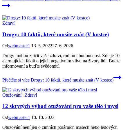
Zdraví
Drogy: 10 faktů, které musíte znát (V kostce)
Od
webmaster1
13. 5. 2022
27. 6. 2026
Drogy mohou zničit vaše zdraví, rodinu i budoucnost. Zde je 10
alarmujících faktů o jejich negativním vlivu na životy lidí. Buďte
informovaní a buďte svědomití.
Přečtěte si více
Drogy: 10 faktů, které musíte znát (V kostce)
Otužování
|
Zdraví
12 skrytých výhod otužování pro vaše tělo i mysl
Od
webmaster1
10. 10. 2022
Otuzování není jen o zimních polárních masech nebo ledových