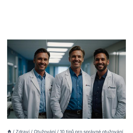
/
Zdraví
/
Otužování
/
10 tipů pro správné otužování