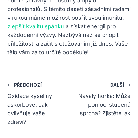
řídíme správnými postupy a tipy od
profesionálů. S těmito deseti zásadními radami
v rukou máme možnost posílit svou imunitu,
zlepšit kvalitu spánku
a získat energii pro
každodenní výzvy. Nezbývá než se chopit
příležitosti a začít s otužováním již dnes. Vaše
tělo vám za to určitě poděkuje!
Navigace
PŘEDCHOZÍ
DALŠÍ
Pro
Oxidace kyseliny
Návaly horka: Může
askorbové: Jak
pomoci studená
Příspěvek
ovlivňuje vaše
sprcha? Zjistěte jak
zdraví?