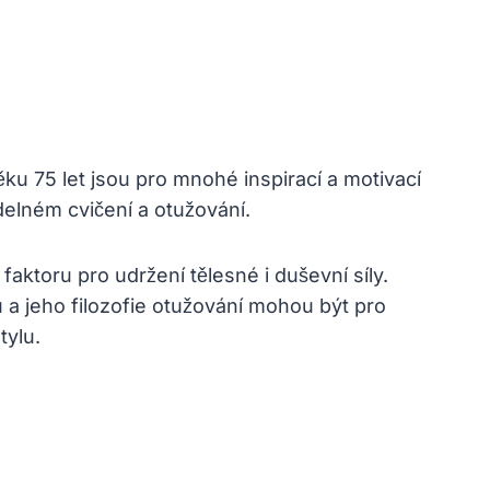
věku 75 let jsou pro mnohé inspirací a motivací
delném cvičení a otužování.
ktoru pro udržení tělesné i duševní síly.
u a jeho filozofie otužování mohou být pro
tylu.