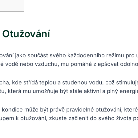
e Otužování
ování jako součást svého každodenního režimu pro udr
dené vodě nebo vzduchu, mu pomáhá zlepšovat odoln
prcha, kde střídá teplou a studenou vodu, což stimulu
itu, která mu umožňuje být stále aktivní a plný energi
kondice může být právě pravidelné otužování, které m
tupem k otužování, zkuste začlenit do svého života 