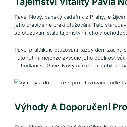
Tajemství Vitality Pavla 
Pavel Nový, pánský kadeřník z Prahy, je žijícím
jeho pravidelné praxi otužování. Tato starodá
se otužování stalo tajemstvím jeho dlouhodobé v
Pavel praktikuje otužování každý den, začín
Tato rutina nejenže zvyšuje jeho odolnost vůč
odhodlání se Pavel Nový může pochlubit neuvěř
Výhody A Doporučení Pro
Pavel Nový je známý český otužilec, který se m