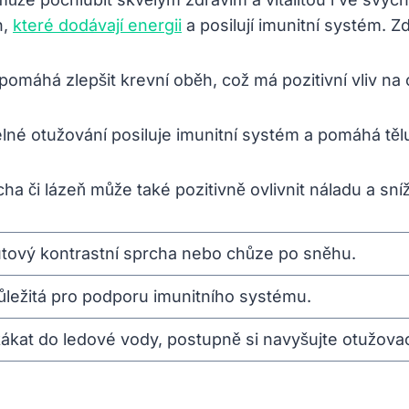
h,
které dodávají energii
a posilují imunitní systém. Z
pomáhá zlepšit krevní oběh, což má pozitivní vliv na c
elné otužování posiluje imunitní systém a pomáhá tě
ha či lázeň může také pozitivně ovlivnit náladu a sníž
utový kontrastní sprcha nebo chůze po sněhu.
důležitá pro podporu imunitního systému.
kat do ledové vody, postupně si navyšujte otužovací