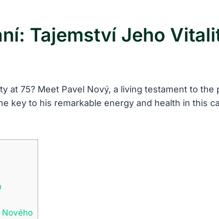
í: Tajemství Jeho Vitali
lity at 75? Meet Pavel Nový, a living testament to th
he key to his remarkable energy and health in this cap
h
a Nového