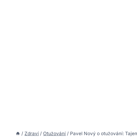
/
Zdraví
/
Otužování
/
Pavel Nový o otužování: Tajems