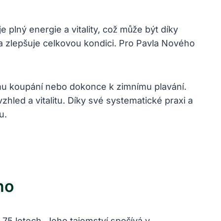
e plný energie a vitality, což může být díky
 a zlepšuje celkovou kondici. Pro Pavla Nového
mu koupání nebo dokonce k zimnímu plavání.
led a vitalitu. Díky své systematické praxi a
u.
ho
 75 letech. Jeho tajemství spočívá v