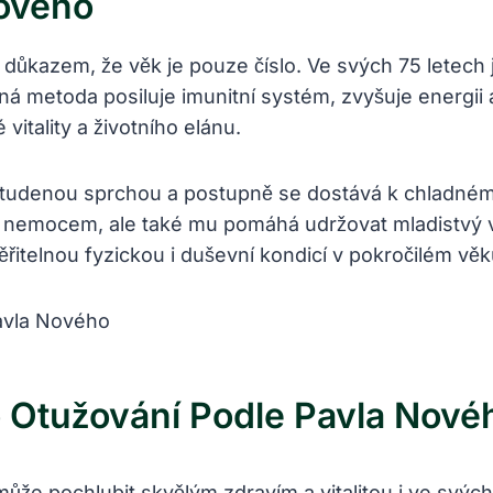
Nového
 důkazem, že věk je pouze číslo. Ve svých 75 letech j
vná metoda posiluje imunitní systém, zvyšuje energii
itality a životního elánu.
á studenou sprchou a postupně se dostává k chladné
i nemocem, ale také mu pomáhá udržovat mladistvý vzh
itelnou fyzickou i duševní kondicí v pokročilém věk
 Otužování Podle Pavla Nové
ůže pochlubit skvělým zdravím a vitalitou i ve svých