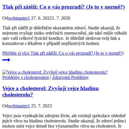
Tlak při zátěži: Co o vás prozradí? (Je to v normě?)
Od
webmaster1
27. 6. 2022
1. 7. 2026
Tlak při zátěži je důležitým ukazatelem zdraví. Studie ukazují, že
nejenom zvyšuje riziko srdečních onemocnění, ale také může odhalit
stav vaší celkové fyzické kondice. Je důležité sledovat svůj tlak a
konzultovat s lékařem v případě nepříznivých hodnot.
Přečtěte si více
Tlak při zátěži: Co o vás prozradí? (Je to v normě?)
Problémy s cholesterolem
|
Zdravotní Problémy
Vejce a cholesterol: Zvyšují vejce hladinu
cholesterolu?
Od
webmaster1
25. 7. 2023
Vejce jsou vynikajícím zdrojem živin, ale existují spekulace ohledně
jejich vlivu na hladinu cholesterolu. Studie ukazují, že zdraví jedinci
mohou sníst vejce denně bez významného vlivu na cholesterol. Je