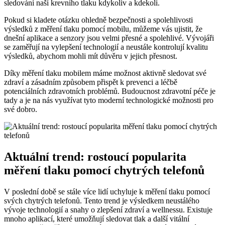
sledování naší krevního tlaku kdykoliv a kdekoli.
Pokud si kladete otázku ohledně bezpečnosti a spolehlivosti
výsledků z měření tlaku pomocí mobilu, můžeme vás ujistit, že
dnešní aplikace a senzory jsou velmi přesné a spolehlivé. Vývojáři
se zaměřují na vylepšení technologií a neustále kontrolují kvalitu
výsledků, abychom mohli mít důvěru v jejich přesnost.
Díky měření tlaku mobilem máme možnost aktivně sledovat své
zdraví a zásadním způsobem přispět k prevenci a léčbě
potenciálních zdravotních problémů. Budoucnost zdravotní péče je
tady a je na nás využívat tyto moderní technologické možnosti pro
své dobro.
Aktuální trend: rostoucí popularita
měření tlaku pomocí chytrých telefonů
V poslední době se stále více lidí uchyluje k měření tlaku pomocí
svých chytrých telefonů. Tento trend je výsledkem neustálého
vývoje technologií a snahy o zlepšení zdraví a wellnessu. Existuje
mnoho aplikací, které umožňují sledovat tlak a další vitální