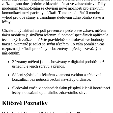
zařízení jsou dnes jedním z hlavních témat ve zdravotnictví. Díky
moderním technologiím se otevírají nové možnosti pro efektivní
komunikaci mezi pacienty a lékaři. Tento trend přináší mnoho
výhod pro obě strany a usnadňuje sledování zdravotního stavu a
léčby.
Chcete-li být aktivní na poli prevence a péče o své zdraví, měření
tlaku mobilem je skvělým řešením. S pomocí speciálních aplikací a
technických zařízení můžete pravidelně kontrolovat své hodnoty
tlaku a okamžitě je sdílet se svým lékařem. To vám pomůže včas
rozpoznat jakékoli problémy nebo změny a předejít závažným
následkům.
Záznamy měření jsou uchovávány v digitální podobě, což
usnadňuje jejich správu a přenos.
Sdílení výsledků s lékařem znamená rychlou a efektivní
konzultaci bez nutnosti osobní návštěvy ordinace.
Sledování změn v hodnotách tlaku přispívá k lepší koordinaci
léčby a dosažení optimálního zdravotního stavu.
Klíčové Poznatky