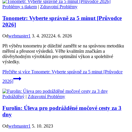
Problémy s tlakem
|
Zdravotní Problémy
Tonometr: Vyberte správně za 5 minut [Průvodce
2026]
Od
webmaster1
3. 4. 2022
24. 6. 2026
Při výběru tonometru je důležité zaměřit se na správnou metodiku
měření a přesnost výsledků. Věřte kvalitním značkám a
důvěryhodným výrobkům pro optimální výkon a spolehlivé
výsledky.
Přečtěte si více
Tonometr: Vyberte správně za 5 minut [Průvodce
2026]
Podrážděný
|
Zdravotní Problémy
Furolin: Úleva pro podrážděné močové cesty za 3
dny
Od
webmaster1
5. 10. 2023