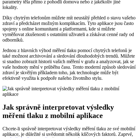
parametry těla přímo z pohodlí domova nebo z jakékoliv jiné
lokality.
Díky chytrým telefonům můžete mít neustálý přehled o stavu vašeho
zdraví a předcházet možným komplikacím. Tyto aplikace jsou často
spojeny s online komunitami a platformami, kde si můžete
vyměňovat zkušenosti s ostatními uživateli a získávat cenné rady od
odborníků.
Jednou z hlavních výhod měření tlaku pomocí chytrých telefonů je
také možnost archivování a sledování dlouhodobých trendů. Můžete
si snadno zobrazit historii vašich měření v grafu a analyzovat, jak se
vaše hodnoty mění v průběhu času. Tento moderní způsob sledování
zdraví je skvělým příkladem toho, jak technologie může být
efektivně využita k podpoře našeho životního stylu.
Jak správně interpretovat výsledky
měření tlaku z mobilní aplikace
Chcete-li správně interpretovat výsledky měření tlaku ze své mobilní
aplikace, je důležité si uvědomit několik klíčových faktorů. Zaprvé,