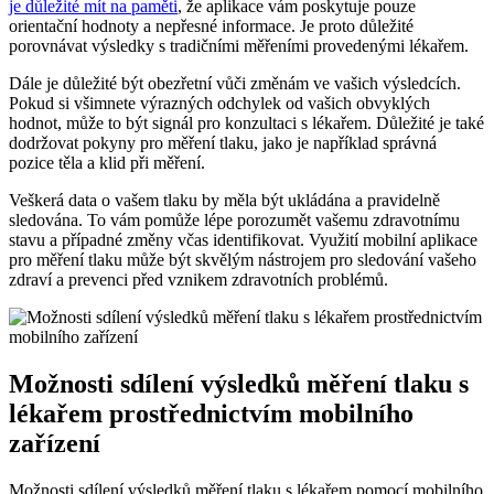
je důležité mít na paměti
, že aplikace vám poskytuje pouze
orientační hodnoty a nepřesné informace. Je proto důležité
porovnávat výsledky s tradičními měřeními provedenými lékařem.
Dále je důležité být obezřetní vůči změnám ve vašich výsledcích.
Pokud si všimnete výrazných odchylek od vašich obvyklých
hodnot, může to být signál pro konzultaci s lékařem. Důležité je také
dodržovat pokyny pro měření tlaku, jako je například správná
pozice těla a klid při měření.
Veškerá data o vašem tlaku by měla být ukládána a pravidelně
sledována. To vám pomůže lépe porozumět vašemu zdravotnímu
stavu a případné změny včas identifikovat. Využití mobilní aplikace
pro měření tlaku může být skvělým nástrojem pro sledování vašeho
zdraví a prevenci před vznikem zdravotních problémů.
Možnosti sdílení výsledků měření tlaku s
lékařem prostřednictvím mobilního
zařízení
Možnosti sdílení výsledků měření tlaku s lékařem pomocí mobilního