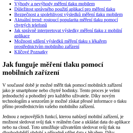
Výhody a nevýhody měření tlaku mobilem
Důležitost správného použití aplikací pro měření tlaku
Bezpečnost a spolehlivost výsledků měření tlaku mobilem
Aktuální trend: rostoucí popularita měření tlaku pomocí
chytrých telefonů
Jak správně interpretovat výsledky měření tlaku z mobilní
aplikace
Možnosti sdílení výsledků měření tlaku s lékařem
prostřednictvím mobilního zařízení
Klíčové Poznatky
Jak funguje měření tlaku pomocí
mobilních zařízení
V současné době je možné měřit tlak pomocí mobilních zařízení
jako je smartphone nebo chytré hodinky. Tento proces je velmi
jednoduchý a pohodlný pro každého uživatele. Díky novým
technologiím a senzorům je možné získat přesné informace o tlaku
přímo prostřednictvím vašeho mobilního zařízení.
Jednou z nejnovějších funkcí, kterou nabízejí mobilní zařízení, je
možnost sledovat svůj tlak v reálném čase a ukládat data do aplikace
nebo na cloud. Toto umožňuje uživatelům sledovat svůj tlak na
dlouhodobější období a případně sdílet data s lékařem. Díky