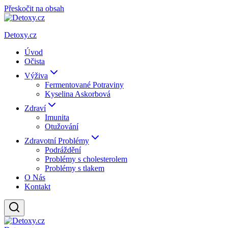
Přeskočit na obsah
Detoxy.cz
Úvod
Očista
Výživa
Fermentované Potraviny
Kyselina Askorbová
Zdraví
Imunita
Otužování
Zdravotní Problémy
Podráždění
Problémy s cholesterolem
Problémy s tlakem
O Nás
Kontakt