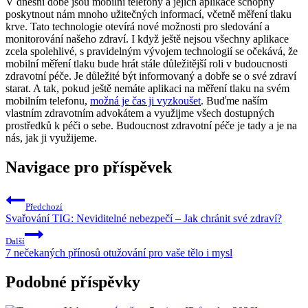
V dnešní době jsou mobilní telefony a jejich aplikace schopny
poskytnout nám mnoho užitečných informací, včetně měření tlaku
krve. Tato technologie otevírá nové možnosti pro sledování a
monitorování našeho zdraví. I když ještě nejsou všechny aplikace
zcela spolehlivé, s pravidelným vývojem technologií se očekává, že
mobilní měření tlaku bude hrát stále důležitější roli v budoucnosti
zdravotní péče. Je důležité být informovaný a dobře se o své zdraví
starat. A tak, pokud ještě nemáte aplikaci na měření tlaku na svém
mobilním telefonu,
možná je čas ji vyzkoušet
. Buďme naším
vlastním zdravotním advokátem a využijme všech dostupných
prostředků k péči o sebe. Budoucnost zdravotní péče je tady a je na
nás, jak ji využijeme.
Navigace pro příspěvek
Předchozí
Svařování TIG: Neviditelné nebezpečí – Jak chránit své zdraví?
Další
7 nečekaných přínosů otužování pro vaše tělo i mysl
Podobné příspěvky