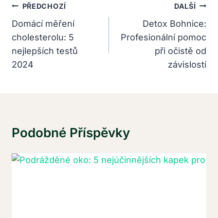
Navigace
PŘEDCHOZÍ
DALŠÍ
Pro
Domácí měření
Detox Bohnice:
cholesterolu: 5
Profesionální pomoc
Příspěvek
nejlepších testů
při očistě od
2024
závislostí
Podobné Příspěvky