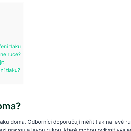
ení tlaku
vné ruce?
ít
í tlaku?
Doma?
laku doma. Odborníci doporučují měřit tlak na levé ru
ezi pravou a levou rukou, které mohou ovlivnit výsl