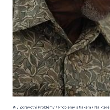
/
Zdravotní Problémy
/
Problémy s tlakem
/
Na které