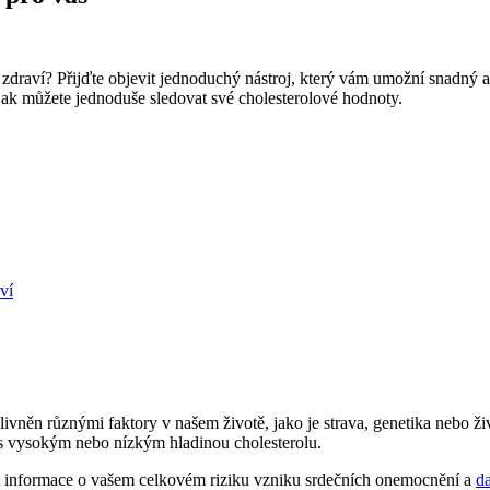
 zdraví? Přijďte ‍objevit jednoduchý nástroj, který vám umožní snadný
,​ jak můžete jednoduše ⁣sledovat své ​cholesterolové hodnoty.
aví
ivněn různými faktory v našem ⁤životě, jako je strava, genetika nebo živo
s​ vysokým nebo nízkým hladinou cholesterolu.
t informace o​ vašem ⁣celkovém riziku vzniku srdečních ⁢onemocnění a
d