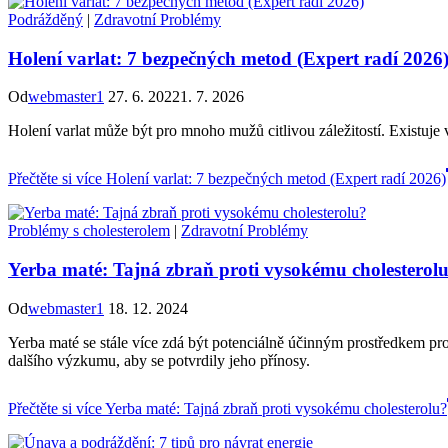
Podrážděný
|
Zdravotní Problémy
Holení varlat: 7 bezpečných metod (Expert radí 2026
Od
webmaster1
27. 6. 2022
1. 7. 2026
Holení varlat může být pro mnoho mužů citlivou záležitostí. Existuje v
Přečtěte si více
Holení varlat: 7 bezpečných metod (Expert radí 2026)
Problémy s cholesterolem
|
Zdravotní Problémy
Yerba maté: Tajná zbraň proti vysokému cholesterol
Od
webmaster1
18. 12. 2024
Yerba maté se stále více zdá být potenciálně účinným prostředkem pro
dalšího výzkumu, aby se potvrdily jeho přínosy.
Přečtěte si více
Yerba maté: Tajná zbraň proti vysokému cholesterolu?