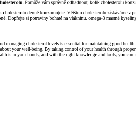
holesterolu
. Pomůže vám správně odhadnout, ⁣kolik cholesterolu konzu
 kolik cholesterolu denně konzumujete. Většinu cholesterolu získáváme z po
ě. Dopřejte si potraviny ⁤bohaté⁤ na vlákninu, omega-3 ⁢mastné ⁤kyseliny ⁢
d managing cholesterol levels is essential for‍ maintaining good health.⁢
about your well-being. By taking⁣ control of your health through proper die
lth is in your hands, ‍and with​ the right knowledge and tools, you can⁤ 