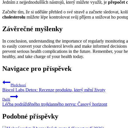
Jedním z‍ nejjednodušších nástrojů, který‍ můžete využít, je
přepočet c
Začněte ⁢tím,⁣ že si uděláte přehled ⁢o své⁣ stravě ‍a ‍začnete sledovat,
cholesterolu
můžete lépe kontrolovat svůj příjem ⁣a snižovat⁢ ho postupn
Závěrečné ⁣myšlenky
In conclusion, understanding the⁢ importance of regularly monitoring an
to easily​ convert your cholesterol levels and make⁢ informed decisions 
prevent serious health complications ‌in the future. Remember, your hea
healthy, and take charge ‍of your health today.
Navigace pro příspěvek
Předchozí
Biocol Labs Detox: Recenze produktu, který mění životy
Další
Léčba podrážděného trojklanného nervu: Časový horizont
Podobné příspěvky