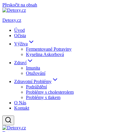
Přeskočit na obsah
Detoxy.cz
Úvod
Očista
Výživa
Fermentované Potraviny
Kyselina Askorbová
Zdraví
Imunita
Otužování
Zdravotní Problémy
Podráždění
Problémy s cholesterolem
Problémy s tlakem
O Nás
Kontakt