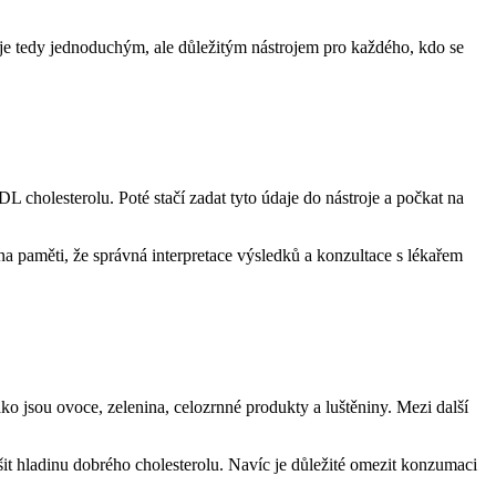
 ‍tedy‍ jednoduchým,‍ ale důležitým nástrojem ⁢pro⁢ každého,⁣ kdo se
cholesterolu.⁤ Poté stačí⁣ zadat tyto ‍údaje do nástroje a počkat na
 na paměti,‌ že správná interpretace výsledků a konzultace s lékařem
o ​jsou ovoce, zelenina, celozrnné produkty a ⁣luštěniny. Mezi další
šit hladinu​ dobrého cholesterolu. Navíc je důležité omezit⁣ konzumaci