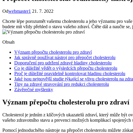
Od
webmaster1
21. 7. 2022
Chcete ⁤lépe porozumět vašemu ⁤cholesterolu ‍a jeho významu pro vaše
budete mít vždy přehled o⁣ stavu vašeho‌ zdraví. Čtěte ⁢dál a‌ naučte ⁤se
Obsah
Význam přepočtu cholesterolu pro zdraví
Jak správně používat nástroj ⁤pro ⁣přepočet⁤ cholesterolu
Doporučení pro ⁢udržení zdravé hladiny cholesterolu
Co je důležité vědět o výsledcích přepočtu cholesterolu
Proč ⁣je důležité ‌pravidelně ‌kontrolovat hladinu cholesterolu
Jaké jsou nejnovější studie týkající se vlivu‍ cholesterolu na zdr
Tipy na zdravé stravování pro redukci‌ cholesterolu
Závěrečné ⁣myšlenky
Význam přepočtu cholesterolu pro zdraví
Cholesterol je jedním z‍ klíčových ukazatelů zdraví, který může být ovl
vašeho zdravotního stavu a prevenci možných komplikací spojených 
Pomocí jednoduchého‍ nástroje na přepočet⁣ cholesterolu můžete získa