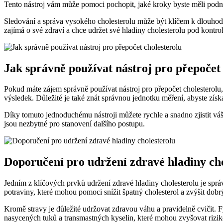
Tento nástroj vám ⁣může pomoci pochopit, jaké kroky​ byste měli podni
Sledování ⁤a správa ⁢vysokého cholesterolu⁢ může⁣ být klíčem k dlouhod
zajímá o své zdraví a chce udržet ⁣své hladiny cholesterolu⁣ pod ​kontro
Jak správně používat nástroj ⁤pro ⁣přepočet⁤
Pokud máte zájem správně používat nástroj pro přepočet cholesterolu, ⁢
výsledek. Důležité je také znát správnou jednotku měření, abyste získ
Díky tomuto jednoduchému ⁤nástroji můžete rychle a snadno zjistit váš 
jsou ‌nezbytné pro stanovení dalšího postupu.
Doporučení pro ⁢udržení zdravé hladiny ch
Jedním⁤ z klíčových prvků udržení⁤ zdravé hladiny cholesterolu je⁤ spr
potraviny, které⁣ mohou ‌pomoci snížit špatný cholesterol a zvýšit ⁢dobrý
Kromě stravy ⁣je důležité udržovat zdravou ⁢váhu a pravidelně cvičit. F
‌nasycených tuků ⁤a transmastných kyselin,⁢ které mohou ‍zvyšovat riz