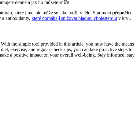
mujete denně a jak ho můžete snížit.
travin, které jíme, ale ‌může ​se také tvořit v těle. S pomocí
přepočtu
a antioxidanty, ‌
které pomáhají snižovat hladinu cholesterolu
⁣ v krvi.
 With the simple tool provided in this⁢ article, you now have the means⁣
t, exercise, and regular ⁤check-ups, ⁤you⁣ can ⁤take‍ proactive steps to
make a positive impact on⁤ your overall⁣ well-being. Stay informed, stay