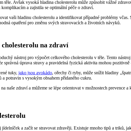
šem těle. Avšak vysoká hladina ‌cholesterolu může‍ způsobit vážné zdrav
 komplikacím ⁤a zajistila ‍se optimální péče o zdraví.
dovat vaši hladinu cholesterolu ‌a identifikovat případné problémy včas. 
hodná‍ opatření pro ⁤změnu svých stravovacích a životních ⁤návyků.
‍ cholesterolu na zdraví
oduchý nástroj pro ⁢výpočet celkového cholesterolu ‌v ⁢těle.‌ Tento nástr
že správná úprava stravy‍ a‍ pravidelná ⁣fyzická⁣ aktivita mohou⁤ pozitivně 
cené tuky,
jako jsou avokádo
, ořechy či ryby, může‌ snížit hladiny „špat
ů a potravin⁢ s‌ vysokým obsahem přidaného ⁤cukru.
 na naše zdraví a můžeme se lépe⁤ orientovat v​ možnostech prevence⁢ a⁣
lesterolu
ídelníček ⁤a⁢ začít se‌ stravovat zdravěji. Existuje mnoho tipů a triků, ​j