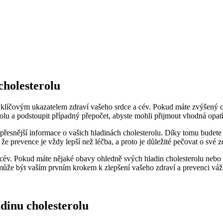
cholesterolu
ýt klíčovým ukazatelem zdraví vašeho srdce a cév. Pokud máte zvýšený c
lu a podstoupit případný přepočet, ‍abyste mohli přijmout vhodná opatření
⁣přesnější informace o vašich⁣ hladinách cholesterolu. ⁣Díky tomu bude
⁢ prevence⁣ je vždy lepší než léčba, a proto​ je důležité​ pečovat o své 
 a cév. Pokud‍ máte nějaké obavy⁢ ohledně svých hladin cholesterolu​ n
u může být vaším prvním krokem ‍k zlepšení vašeho zdraví a⁤ prevenci v
ladinu cholesterolu