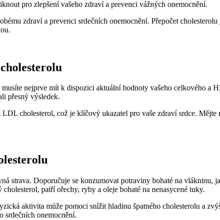
knout‌ pro zlepšení vašeho‌ zdraví⁤ a prevenci vážných⁣ onemocnění.
obému zdraví a prevenci srdečních‍ onemocnění. Přepočet⁣ cholesterolu je
lou.
 cholesterolu
musíte nejprve mít k dispozici aktuální hodnoty vašeho‍ celkového a HDL 
ali přesný výsledek.
LDL cholesterol, což je klíčový‌ ukazatel‌ pro vaše zdraví srdce. Mějte‌
olesterolu
ávná strava. Doporučuje se konzumovat potraviny bohaté na vlákninu, jak
 cholesterol,⁣ patří ořechy,​ ryby a ⁣oleje bohaté na nenasycené ⁢tuky.
yzická⁣ aktivita⁤ může pomoci snížit hladinu špatného cholesterolu a‍ zvý
iko srdečních onemocnění.