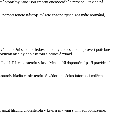
otní problémy, jako jsou srdeční onemocnění a ​mrtvice. Pravidelná
S pomocí tohoto nástroje můžete snadno zjistit, zda ⁢máte normální,
oj vám ⁢umožní snadno sledovat hladiny cholesterolu a provést‌ potřebné
ovlivnit ​hladiny ‍cholesterolu a celkové zdraví.
ného“‌ LDL cholesterolu v krvi. Mezi ⁤další doporučení​ patří pravidelné
 kontroly hladin cholesterolu.⁢ S vědomím těchto informací můžeme‍
ak snížit ‌hladinu cholesterolu v krvi, a my vám ‌s tím rádi pomůžeme.