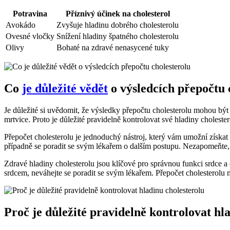
Potravina
Příznivý účinek na cholesterol
Avokádo
Zvyšuje hladinu dobrého ⁣cholesterolu
Ovesné vločky
Snížení hladiny⁤ špatného cholesterolu
Olivy
Bohaté na zdravé nenasycené tuky
Co
je důležité vědět
o výsledcích přepočtu 
Je důležité si uvědomit, že ⁣výsledky ⁢přepočtu cholesterolu mohou b
mrtvice. Proto je důležité pravidelně kontrolovat své hladiny cholestero
Přepočet cholesterolu je jednoduchý nástroj, který vám umožní získat 
případně se poradit⁢ se‍ svým lékařem o dalším ⁢postupu. Nezapomeňte, že
Zdravé hladiny cholesterolu jsou klíčové pro⁣ správnou funkci⁢ srdce
srdcem,​ neváhejte se poradit se svým lékařem. Přepočet cholesterol
Proč ⁣je důležité ‌pravidelně ‌kontrolovat h