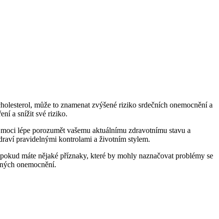
holesterol, může to⁢ znamenat ​zvýšené riziko srdečních onemocnění a
 a ‌snížit své​ riziko.
te moci lépe porozumět vašemu⁢ aktuálnímu zdravotnímu stavu⁣ a
⁢zdraví pravidelnými kontrolami a⁢ životním stylem.
ebo pokud máte nějaké příznaky, které by mohly naznačovat problémy se
ážných onemocnění.