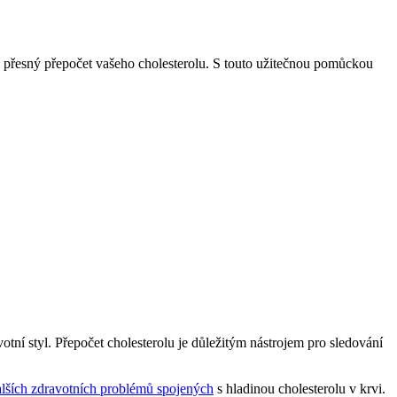
 a přesný přepočet vašeho cholesterolu. S touto užitečnou pomůckou
tní styl. Přepočet cholesterolu je ⁣důležitým nástrojem⁢ pro⁢ sledování
alších zdravotních problémů spojených
⁤s hladinou cholesterolu v krvi.⁣