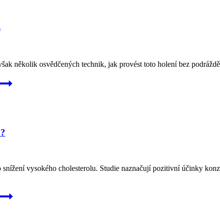
)
šak několik osvědčených technik, jak provést toto holení bez podráždění
u?
 snížení vysokého cholesterolu. Studie naznačují pozitivní účinky konz