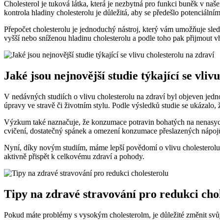
Cholesterol ⁣je tuková látka, která je nezbytná pro funkci buněk v ‍na
kontrola hladiny cholesterolu⁣ je důležitá, aby se předešlo potenciálním
Přepočet⁢ cholesterolu je ⁢jednoduchý nástroj, který vám⁣ umožňuje sle
vyšší nebo sníženou hladinu cholesterolu a⁤ podle toho ‍pak přijmout v
Jaké jsou nejnovější studie týkající se vlivu
V nedávných ‌studiích o ⁣vlivu cholesterolu⁢ na zdraví byl objeven jedn
úpravy ​ve stravě či životním stylu. ⁣Podle výsledků studie se‌ ukázalo, ⁤
Výzkum také‌ naznačuje, že ⁣konzumace potravin​ bohatých na nenasy
cvičení, dostatečný⁢ spánek a omezení ⁣konzumace⁤ přeslazených nápoj
Nyní,⁣ díky novým studiím, ⁢máme lepší povědomí o​ vlivu cholesterolu
aktivně‌ přispět k celkovému zdraví ‍a pohody.
Tipy na zdravé stravování pro redukci‌ cho
Pokud⁣ máte problémy s ‌vysokým cholesterolm, je důležité ⁢změnit svůj j