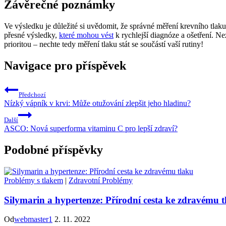
Závěrečné poznámky
Ve výsledku je důležité si uvědomit, že správné měření krevního tlak
přesné výsledky,
které mohou vést
k rychlejší diagnóze a ošetření. N
prioritou – nechte tedy měření tlaku stát se součástí vaší rutiny!
Navigace pro příspěvek
Předchozí
Nízký vápník v krvi: Může otužování zlepšit jeho hladinu?
Další
ASCO: Nová superforma vitaminu C pro lepší zdraví?
Podobné příspěvky
Problémy s tlakem
|
Zdravotní Problémy
Silymarin a hypertenze: Přírodní cesta ke zdravému 
Od
webmaster1
2. 11. 2022