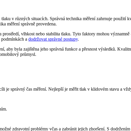
tlaku v různých situacích. Správná technika měření zahrnuje použití k
nika měření správně provedena.
ota prostředí, vlhkost nebo stabilita tlaku. Tyto faktory mohou významně 
ch podmínkách a
dodržovat správné postupy
.
ení, aby byla zajištěna jeho správná funkce a přesnost výsledků. Kvalitní
utomobilový průmysl.
 je správný čas měření. Nejlepší je měřit tlak v klidovém stavu a vždy 
ním.
ožné zdravotní problémy včas a zabránit jejich zhoršení. S dodržením 