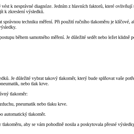
ést k nesprávné diagnóze. Jedním z hlavních faktorů, které ovlivňují s
ít k zkreslení výsledků.
t správnou techniku měření. Při použití ručního tlakoměru je klíčové, 
výsledky.
postupu během samotného měření. Je důležité sedět nebo ležet klidně p
edků. Je důležité vybrat takový tlakoměr, který bude splňovat vaše pot
pneumatik, nebo tlak krve.
rávný tlakoměr:
vzduchu, pneumatik nebo tlaku krve.
bo automatický tlakoměr.
 tlakoměru, aby se vám pohodlně nosila a poskytovala přesné výsledk