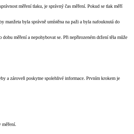
právnost měření tlaku, je správný čas měření. Pokud se tlak měří
aby manžeta byla správně umístěna na paži a byla nafouknutá do
o dobu měření a nepohybovat se. Při nepřirozeném držení těla může
řeby a zároveň poskytne spolehlivé informace. Prvním krokem je
y měření.