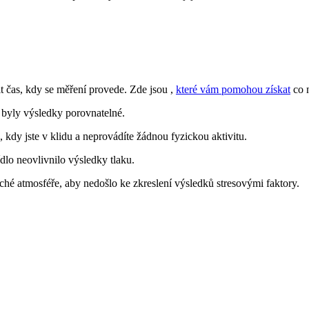
t čas, kdy se měření provede. Zde jsou ,
které vám pomohou získat
co n
y byly výsledky porovnatelné.
, kdy jste v klidu a neprovádíte žádnou fyzickou aktivitu.
dlo neovlivnilo výsledky tlaku.
tiché atmosféře, aby nedošlo ke zkreslení výsledků stresovými faktory.