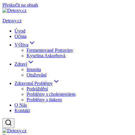
Přeskočit na obsah
Detoxy.cz
Úvod
Očista
Výživa
Fermentované Potraviny
Kyselina Askorbová
Zdraví
Imunita
Otužování
Zdravotní Problémy
Podráždění
Problémy s cholesterolem
Problémy s tlakem
O Nás
Kontakt