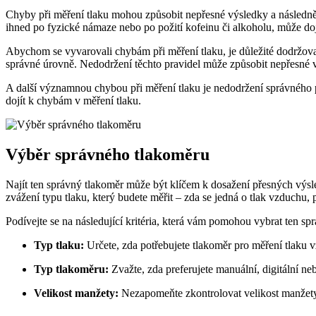
Chyby při měření tlaku mohou způsobit nepřesné výsledky a následně v
ihned po fyzické námaze nebo po požití kofeinu či alkoholu, může doj
Abychom se vyvarovali chybám při měření tlaku, je důležité dodržova
správné úrovně. Nedodržení těchto pravidel může způsobit nepřesné 
A další významnou chybou při měření tlaku je nedodržení správného 
dojít k chybám v měření tlaku.
Výběr správného tlakoměru
Najít ten správný tlakoměr může být klíčem k dosažení přesných výsl
zvážení typu tlaku, který budete měřit – zda se jedná o tlak vzduchu, 
Podívejte se na následující kritéria, která vám pomohou vybrat ten sp
Typ tlaku:
Určete, zda potřebujete tlakoměr pro měření tlaku 
Typ tlakoměru:
Zvažte, zda preferujete manuální, digitální ne
Velikost manžety:
Nezapomeňte zkontrolovat velikost manžety