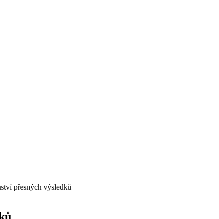
mství přesných výsledků
dků