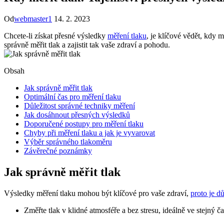
Od
webmaster1
14. 2. 2023
Chcete-li získat přesné výsledky
měření tlaku
, je klíčové vědět, kdy 
správně měřit tlak a zajistit tak vaše zdraví a pohodu.
Obsah
Jak správně měřit tlak
Optimální čas pro měření tlaku
Důležitost správné techniky měření
Jak dosáhnout přesných výsledků
Doporučené postupy pro měření tlaku
Chyby při měření tlaku a jak je vyvarovat
Výběr správného tlakoměru
Závěrečné poznámky
Jak správně měřit tlak
Výsledky měření tlaku mohou být klíčové pro vaše zdraví,
proto je dů
Změřte tlak v klidné atmosféře a bez stresu, ideálně ve stejný č