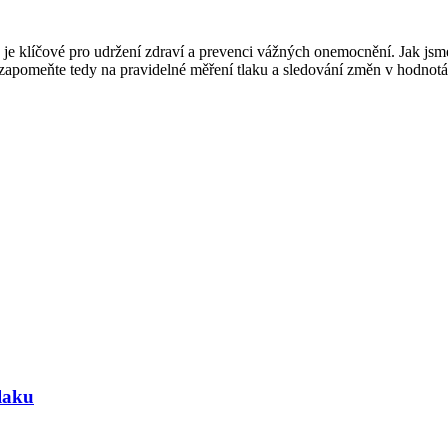
u je klíčové pro udržení zdraví a prevenci vážných onemocnění. Jak js
ezapomeňte tedy na pravidelné měření tlaku a sledování změn v hodnotác
tlaku