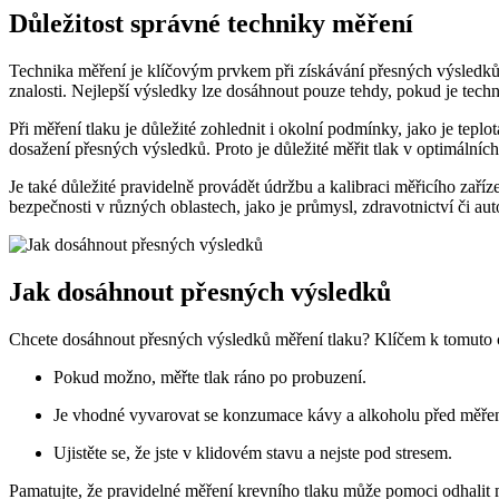
Důležitost správné techniky měření
Technika měření je klíčovým prvkem při získávání přesných výsledků 
znalosti. Nejlepší výsledky lze dosáhnout pouze tehdy, pokud je tech
Při měření tlaku je důležité zohlednit i okolní podmínky, jako je tepl
dosažení přesných výsledků. Proto je důležité měřit tlak v optimální
Je také důležité pravidelně provádět údržbu a kalibraci měřicího zaříz
bezpečnosti v různých oblastech, jako je průmysl, zdravotnictví či a
Jak dosáhnout přesných výsledků
Chcete dosáhnout přesných výsledků měření tlaku? Klíčem k tomuto cíli
Pokud možno, měřte tlak ráno po probuzení.
Je vhodné vyvarovat se konzumace kávy a alkoholu před měře
Ujistěte se, že jste v klidovém stavu a nejste pod stresem.
Pamatujte, že pravidelné měření krevního tlaku může pomoci odhalit m