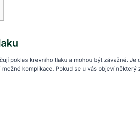
u
laku
načují pokles krevního tlaku a mohou být závažné. J
i možné komplikace. Pokud se u vás objeví některý z