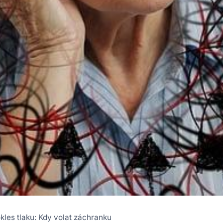
kles tlaku: Kdy volat záchranku