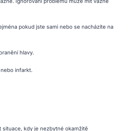
ci vážně. Ignorování problému může mít vážné
ejména pokud jste sami nebo se nacházíte na
oranění hlavy.
nebo infarkt.
t situace, kdy je nezbytné okamžitě