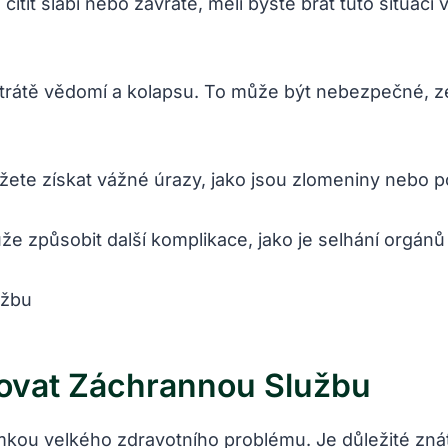
 cítit slabí nebo závratě, měli byste brát tuto situa
ztrátě vědomí a kolapsu. To může být nebezpečné, z
ete získat vážné úrazy, jako jsou zlomeniny nebo p
e způsobit další komplikace, jako je selhání orgánů 
ovat Záchrannou Službu
mkou velkého zdravotního problému. Je důležité zná