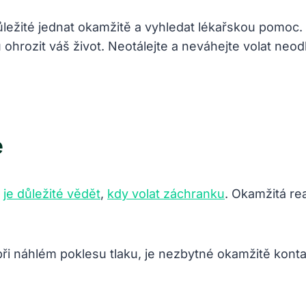
ůležité jednat okamžitě a vyhledat lékařskou pomoc.
hrozit váš život. Neotálejte a neváhejte volat ne
e
,
je důležité vědět
,
kdy volat záchranku
. Okamžitá re
při náhlém poklesu tlaku, je nezbytné okamžitě kont