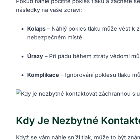
Pokud náhle pocítíte pokles tlaku a začnete se
následky na vaše zdraví:
Kolaps
– Náhlý pokles tlaku může vést k 
nebezpečném místě.
Úrazy
– Při pádu během ztráty vědomí můž
Komplikace
– Ignorování poklesu tlaku můž
Kdy Je Nezbytné Kontakt
Když se vám náhle sníží tlak, může to být zná