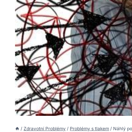
/
Zdravotní Problémy
/
Problémy s tlakem
/
Náhlý po