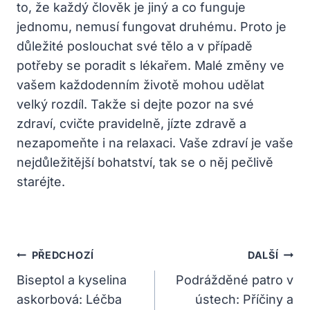
to, že každý člověk je jiný a co funguje
jednomu, nemusí fungovat druhému. Proto je
důležité poslouchat své tělo a v případě
potřeby se poradit s lékařem. Malé změny ve
vašem každodenním životě mohou udělat
velký rozdíl. Takže si dejte pozor na své
zdraví, cvičte pravidelně, jízte zdravě a
nezapomeňte i na relaxaci. Vaše zdraví je vaše
nejdůležitější bohatství, tak se o něj pečlivě
staréjte.
Navigace
PŘEDCHOZÍ
DALŠÍ
Pro
Biseptol a kyselina
Podrážděné patro v
askorbová: Léčba
ústech: Příčiny a
Příspěvek