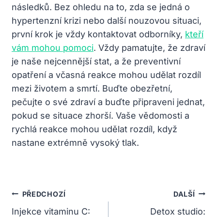
následků. Bez ohledu na to, zda se jedná o
hypertenzní krizi nebo další nouzovou situaci,
první krok je vždy kontaktovat odborníky,
kteří
vám mohou pomoci
. Vždy pamatujte, že zdraví
je naše nejcennější stat, a že preventivní
opatření a včasná reakce mohou udělat rozdíl
mezi životem a smrtí. Buďte obezřetní,
pečujte o své zdraví a buďte připraveni jednat,
pokud se situace zhorší. Vaše vědomosti a
rychlá reakce mohou udělat rozdíl, když
nastane extrémně vysoký tlak.
Navigace
PŘEDCHOZÍ
DALŠÍ
Pro
Injekce vitaminu C:
Detox studio: