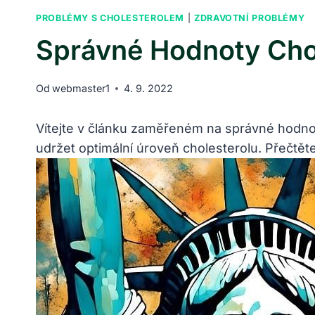
PROBLÉMY S CHOLESTEROLEM
|
ZDRAVOTNÍ PROBLÉMY
Správné Hodnoty Cho
Od
webmaster1
4. 9. 2022
Vítejte v článku zaměřeném na správné hodnot
udržet optimální úroveň cholesterolu. Přečtět