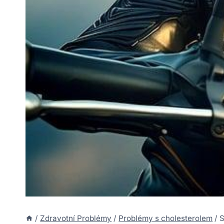
/
Zdravotní Problémy
/
Problémy s cholesterolem
/
S