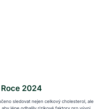
V Roce 2024
ručeno sledovat nejen celkový cholesterol, ale
aby lépe odhalily rizikové faktory pro vývoj