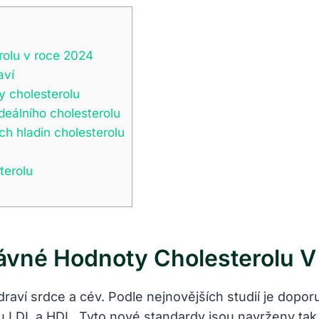
rolu v roce 2024
aví
y cholesterolu
deálního cholesterolu
ch hladin cholesterolu
terolu
ávné Hodnoty Cholesterolu 
draví srdce a cév. Podle nejnovějších studií je dopo
ou LDL a HDL. Tyto nové standardy jsou navrženy tak, 