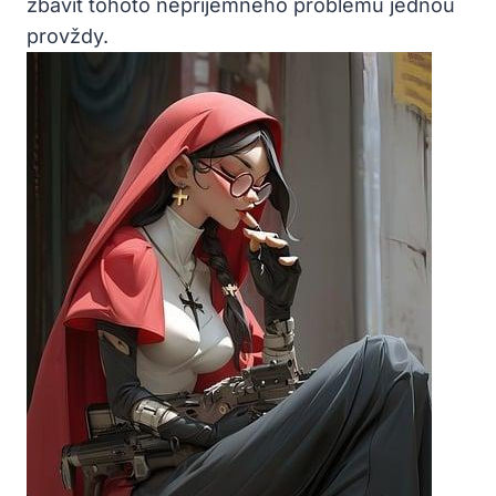
zbavit tohoto nepříjemného problému jednou
provždy.