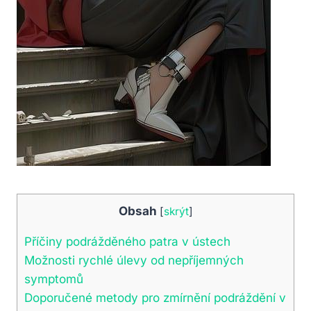
Obsah
[
skrýt
]
Příčiny podrážděného patra v ústech
Možnosti rychlé úlevy od nepříjemných
symptomů
Doporučené metody pro zmírnění podráždění v