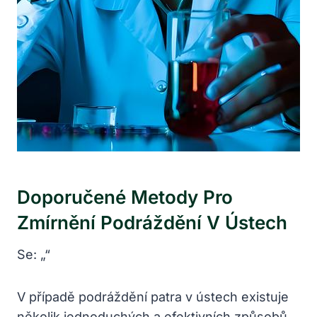
Doporučené Metody Pro
Zmírnění Podráždění V Ústech
Se: „“
V případě podráždění patra v ústech existuje
několik jednoduchých a efektivních způsobů,