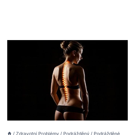
/
Zdravotní Problémy
/
Podrážděný
/
Podrážděné