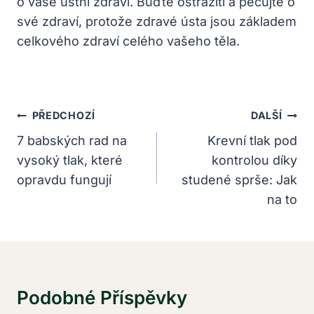
o vaše ústní zdraví. Buďte ostražití a pečujte o
své zdraví, protože zdravé ústa jsou základem
celkového zdraví celého vašeho těla.
Navigace
PŘEDCHOZÍ
DALŠÍ
Pro
7 babských rad na
Krevní tlak pod
vysoký tlak, které
kontrolou díky
Příspěvek
opravdu fungují
studené sprše: Jak
na to
Podobné Příspěvky