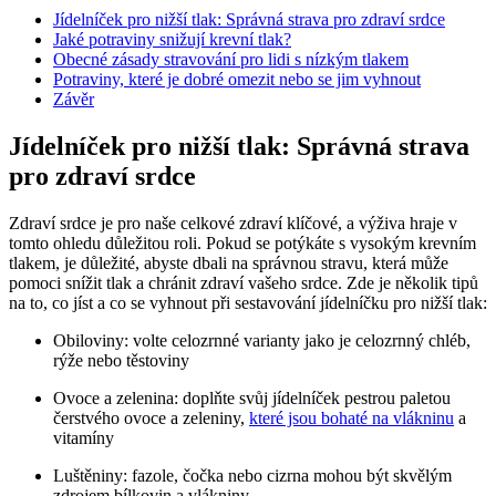
Jídelníček pro nižší tlak: Správná strava pro zdraví srdce
Jaké potraviny snižují krevní tlak?
Obecné zásady stravování pro lidi s nízkým tlakem
Potraviny, které je dobré omezit nebo se jim vyhnout
Závěr
Jídelníček pro nižší tlak: Správná strava
pro zdraví srdce
Zdraví srdce je pro naše celkové zdraví klíčové, a výživa hraje v
tomto ohledu důležitou roli. Pokud se potýkáte s vysokým krevním
tlakem, je důležité, abyste dbali na správnou stravu, která může
pomoci snížit tlak a chránit zdraví vašeho srdce. Zde je několik tipů
na to, co jíst a co se vyhnout při sestavování jídelníčku pro nižší tlak:
Obiloviny: volte celozrnné varianty jako je celozrnný chléb,
rýže nebo těstoviny
Ovoce a zelenina: doplňte svůj jídelníček pestrou paletou
čerstvého ovoce a zeleniny,
které jsou bohaté na vlákninu
a
vitamíny
Luštěniny: fazole, čočka nebo cizrna mohou být skvělým
zdrojem bílkovin a vlákniny