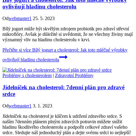
ovlivňují hladinu cholesterolu
Od
webmaster1
25. 5. 2023
Bílý jogurt může být skvělým zdrojem probiotik pro zdraví střevní
mikroflóry. Avšak je důležité si uvědomit, že ne všechny živiny mají
významný vliv na hladinu cholesterolu v krvi.
Přečtěte si více
Bílý jogurt a cholesterol: Jak toto mléčné výrobky
ovlivňují hladinu cholesterolu
Problémy s cholesterolem
|
Zdravotní Problémy
Jídelníček na cholesterol: 7denní plán pro zdravé
srdce
Od
webmaster1
3. 1. 2023
Jídelníček na cholesterol je klíčem k udržení zdravého srdce. S
naším 7denním plánem plným zdravých potravin můžete snížit
hladinu škodlivého cholesterolu a podpořit celkové zdraví vašeho
srdce. Sledujte náš jednoduchý plán a dejte svému srdci to nejlepší!