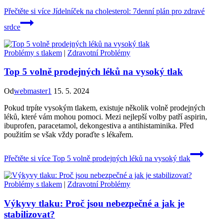
Přečtěte si více
Jídelníček na cholesterol: 7denní plán pro zdravé
srdce
Problémy s tlakem
|
Zdravotní Problémy
Top 5 volně prodejných léků na vysoký tlak
Od
webmaster1
15. 5. 2024
Pokud trpíte vysokým tlakem, existuje několik volně prodejných
léků, které vám mohou pomoci. Mezi nejlepší volby patří aspirin,
ibuprofen, paracetamol, dekongestiva a antihistaminika. Před
použitím se však vždy poraďte s lékařem.
Přečtěte si více
Top 5 volně prodejných léků na vysoký tlak
Problémy s tlakem
|
Zdravotní Problémy
Výkyvy tlaku: Proč jsou nebezpečné a jak je
stabilizovat?