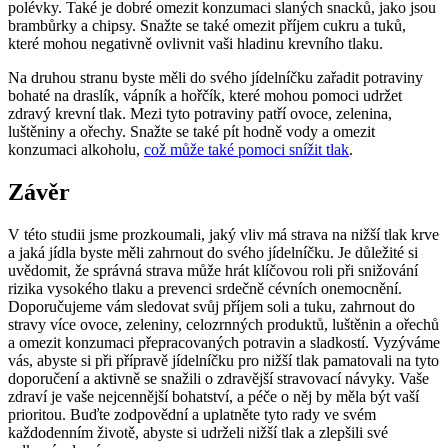
polévky. Také je dobré omezit konzumaci slaných snacků, jako jsou
brambůrky a chipsy. Snažte se také omezit příjem cukru a tuků,
které mohou negativně ovlivnit vaši hladinu krevního tlaku.
Na druhou stranu byste měli do svého jídelníčku zařadit potraviny
bohaté na draslík, vápník a hořčík, které mohou pomoci udržet
zdravý krevní tlak. Mezi tyto potraviny patří ovoce, zelenina,
luštěniny a ořechy. Snažte se také pít hodně vody a omezit
konzumaci alkoholu,
což může také pomoci snížit tlak
.
Závěr
V této studii jsme prozkoumali, jaký vliv má strava na nižší tlak krve
a jaká jídla byste měli zahrnout do svého jídelníčku. Je důležité si
uvědomit, že správná strava může hrát klíčovou roli při snižování
rizika vysokého tlaku a prevenci srdečně cévních onemocnění.
Doporučujeme vám sledovat svůj příjem soli a tuku, zahrnout do
stravy více ovoce, zeleniny, celozrnných produktů, luštěnin a ořechů
a omezit konzumaci přepracovaných potravin a sladkostí. Vyzýváme
vás, abyste si při přípravě jídelníčku pro nižší tlak pamatovali na tyto
doporučení a aktivně se snažili o zdravější stravovací návyky. Vaše
zdraví je vaše nejcennější bohatství, a péče o něj by měla být vaší
prioritou. Buďte zodpovědní a uplatněte tyto rady ve svém
každodenním životě, abyste si udrželi nižší tlak a zlepšili své