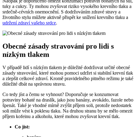
Naopak je doporučeno omezit konzumaci potravin bohatých na sůl,
tuky a cukry. Ty mohou zvyšovat riziko vysokého krevního tlaku a
srdečně-cévních onemocnění. S dodržováním zdravé stravy a
životního stylu můžete aktivně přispět ke snížení krevního tlaku a
udržení zdraví vašeho srdce
.
Obecné zásady stravování pro lidi s
nízkým tlakem
V případě lidí s nízkým tlakem je důležité dodržovat určité obecné
zásady stravování, které mohou pomoci udržet si stabilní krevní tlak
a zlepšit celkové zdraví. Kromě pravidelného pitného režimu je také
důležité dbát na správnou stravu.
Co tedy jíst a čemu se vyhnout? Doporučuje se konzumovat
potraviny bohaté na draslík, jako jsou banány, avokádo, fazole nebo
špenát. Také je vhodné mírně zvýšit příjem soli, protože nedostatek
soli může vést k poklesu tlaku. Na druhou stranu by se mělo omezit
příjem kofeinu a alkoholu, které mohou zvyšovat krevní tlak.
Co jíst: