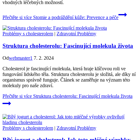
vhodných léčebných možností.
Přečtěte si více
Stomie a podráždění kůže: Prevence a péče
Problémy s cholesterolem
|
Zdravotní Problémy
Struktura cholesterolu: Fascinující molekula života
Od
webmaster1
7. 2. 2024
Cholesterol je fascinující molekula, která hraje klíčovou roli ve
fungování lidského těla. Struktura cholesterolu je složitá, ale díky ní
organismus správně funguje. Článek se zaměřuje na význam této
molekuly pro naše zdraví.
Přečtěte si více
Struktura cholesterolu: Fascinující molekula života
Problémy s cholesterolem
|
Zdravotní Problémy
Bílý jogurt a cholesterol: Jak toto mléčné výrobky