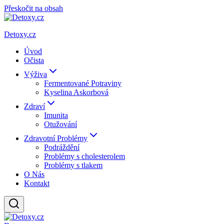
Přeskočit na obsah
Detoxy.cz
Úvod
Očista
Výživa
Fermentované Potraviny
Kyselina Askorbová
Zdraví
Imunita
Otužování
Zdravotní Problémy
Podráždění
Problémy s cholesterolem
Problémy s tlakem
O Nás
Kontakt