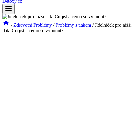
Detoxy.cz
/
Zdravotní Problémy
/
Problémy s tlakem
/
Jídelníček pro nižší
tlak: Co jíst a čemu se vyhnout?