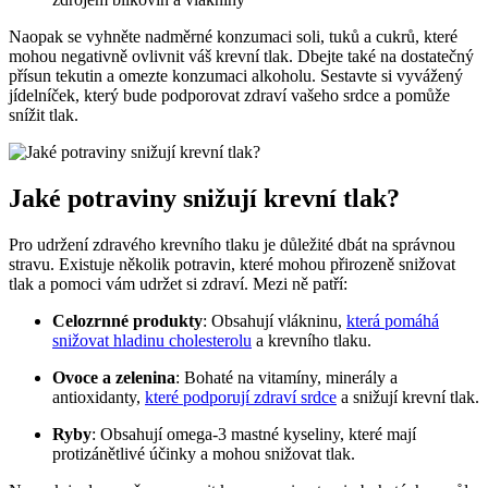
Naopak se vyhněte nadměrné konzumaci soli, tuků a cukrů, které
mohou negativně ovlivnit váš krevní tlak. Dbejte také na dostatečný
přísun tekutin a omezte konzumaci alkoholu. Sestavte si vyvážený
jídelníček, který bude podporovat zdraví vašeho srdce a pomůže
snížit tlak.
Jaké potraviny snižují krevní tlak?
Pro udržení zdravého krevního tlaku je důležité dbát na správnou
stravu. Existuje několik potravin, které mohou přirozeně snižovat
tlak a pomoci vám udržet si zdraví. Mezi ně patří:
Celozrnné produkty
: Obsahují vlákninu,
která pomáhá
snižovat hladinu cholesterolu
a krevního tlaku.
Ovoce a zelenina
: Bohaté na vitamíny, minerály a
antioxidanty,
které podporují zdraví srdce
a snižují krevní tlak.
Ryby
: Obsahují omega-3 mastné kyseliny, které mají
protizánětlivé účinky a mohou snižovat tlak.