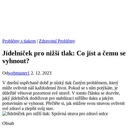
Problémy s tlakem
|
Zdravotní Problémy
Jídelníček pro nižší tlak: Co jíst a čemu se
vyhnout?
Od
webmaster1
2. 12. 2023
V dnešní uspěchané době je nízký tlak častým problémem, který
může ovlivnit náš každodenní život. Pokud se s ním potýkáte, je
důležité věnovat pozornost své stravě. V tomto článku se dozvíte,
jaký jídelníček dodržovat pro stabilizaci nižšího tlaku a jakým
potravinám se vyhnout. Přečtěte si, jak můžete svou stravou ovlivnit
své zdraví a zlepšit svůj stav.
Obsah