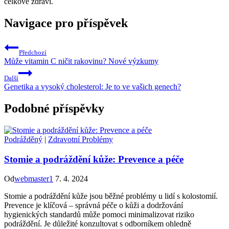
celkové zdraví.
Navigace pro příspěvek
Předchozí
Může vitamin C ničit rakovinu? Nové výzkumy
Další
Genetika a vysoký cholesterol: Je to ve vašich genech?
Podobné příspěvky
Podrážděný
|
Zdravotní Problémy
Stomie a podráždění kůže: Prevence a péče
Od
webmaster1
7. 4. 2024
Stomie a podráždění kůže jsou běžné problémy u lidí s kolostomií.
Prevence je klíčová – správná péče o kůži a dodržování
hygienických standardů může pomoci minimalizovat riziko
podráždění. Je důležité konzultovat s odborníkem ohledně