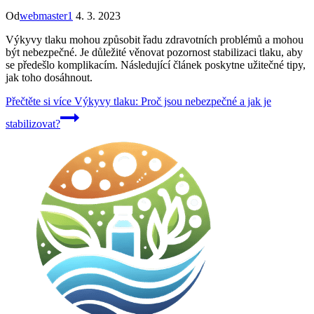
Od
webmaster1
4. 3. 2023
Výkyvy tlaku mohou způsobit řadu zdravotních problémů a mohou
být nebezpečné. Je důležité věnovat pozornost stabilizaci tlaku, aby
se předešlo komplikacím. Následující článek poskytne užitečné tipy,
jak toho dosáhnout.
Přečtěte si více
Výkyvy tlaku: Proč jsou nebezpečné a jak je
stabilizovat?