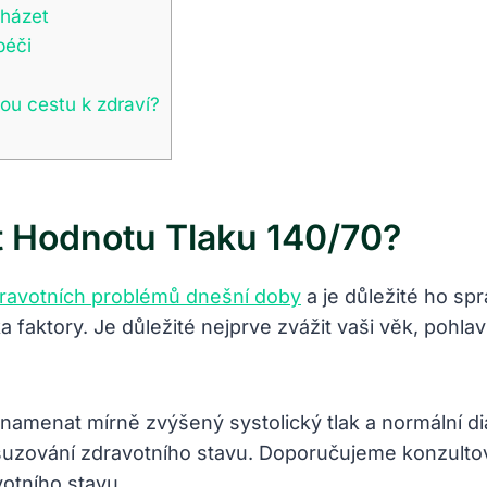
cházet
péči
nou cestu k zdraví?
t Hodnotu Tlaku 140/70?
dravotních problémů dnešní doby
a je důležité ho sp
ktory. Je důležité nejprve zvážit vaši věk, pohlaví, 
nat mírně zvýšený systolický tlak a normální diast
suzování zdravotního stavu. Doporučujeme konzultov
otního stavu.