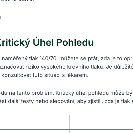
ritický Úhel Pohledu
te naměřený tlak 140/70, můžete se ptát, zda je to o
načovat riziko vysokého krevního tlaku. Je důležit
 konzultovat tuto situaci s lékařem.
hledu na tento problém. Kritický úhel pohledu může b
t další testy nebo sledování, aby zjistili, zda je t