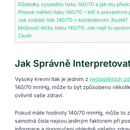
Důsledky vysokého tlaku 140/70 a jak mu před
Přesné měření tlaku 140/70 – klíč k preventivní 
Jak zvládat tlak 140/70 v každodenním životě?
Možnosti léčby tlaku 140/70: Jak najít tu správ
Závěr
Jak Správně Interpretova
Vysoký krevní tlak je jedním z
nejčastějších z
140/70 mmHg, může to být způsobeno několika fa
ovlivnit vaše zdraví.
Pokud máte hodnoty 140/70 mmHg, může to zname
samotná čísla nejsou jediným faktorem při po
informace a doporučení ohledně vašeho zdrav