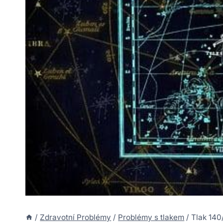
/
Zdravotní Problémy
/
Problémy s tlakem
/
Tlak 140