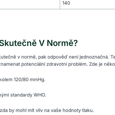
140
 Skutečně V Normě?
skutečně v normě, pak odpověď není jednoznačná. T
 znamenat potenciální zdravotní problém. Zde je někol
e kolem 120/80 mmHg.
enými standardy WHO.
, zda by mohl mít vliv na vaše hodnoty tlaku.