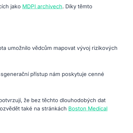
cích jako
MDPI archivech
. Díky těmto
vota umožnilo vědcům mapovat vývoj rizikových
ansgenerační přístup nám poskytuje cenné
 potvrzují, že bez těchto dlouhodobých dat
 dozvědět také na stránkách
Boston Medical