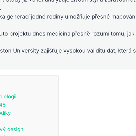
.
ka generací jedné rodiny umožňuje přesné mapování
to projektu dnes medicína přesně rozumí tomu, jak kr
on University zajišťuje vysokou validitu dat, která 
iologii
948
odiky
vý design