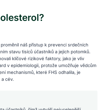
olesterol?
 proměnil náš přístup k prevenci srdečních
ím stavu tisíců účastníků a jejich potomků.
li klíčové rizikové faktory, jako je vliv
ndard v epidemiologii, protože umožňuje vědcům
ení mechanismů, které FHS odhalila, je
 a cév.
ta účastníků, čímž vytváří nejucelenější