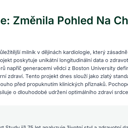
: Změnila Pohled Na Ch
žitější milník v dějinách kardiologie, který zásadně
kt poskytuje unikátní longitudinální data o zdravotn
napříč generacemi vědci z Boston University definova
rní zdraví. Tento projekt dnes slouží jako zlatý sta
louho před propuknutím klinických příznaků. Pochop
uje o dlouhodobé udržení optimálního zdraví srdce
Study již 75 let analyzuje životní styl a zdravotní da