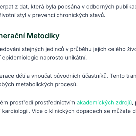
pat z dat, která byla popsána v odborných publika
ivotní styl v prevenci chronických stavů.
nerační Metodiky
edování stejných jedinců v průběhu jejich celého ži
í epidemiologie naprosto unikátní.
nerace dětí a vnoučat původních účastníků. Tento tr
dobých metabolických procesů.
kém prostředí prostřednictvím
akademických zdrojů
,
 kardiologii. Více o klinických dopadech se můžete