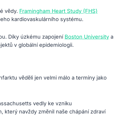
ké vědy.
Framingham Heart Study (FHS)
ašeho kardiovaskulárního systému.
olou. Díky úzkému zapojení
Boston University
a
jektů v globální epidemiologii.
nfarktu věděli jen velmi málo a termíny jako
Massachusetts vedly ke vzniku
, který navždy změnil naše chápání zdraví