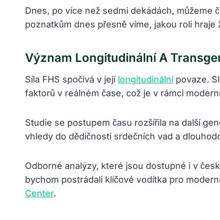
Dnes, po více než sedmi dekádách, můžeme čer
poznatkům dnes přesně víme, jakou roli hraje ž
Význam Longitudinální A Transge
Síla FHS spočívá v její
longitudinální
povaze. Sl
faktorů v reálném čase, což je v rámci modern
Studie se postupem času rozšířila na další ge
vhledy do dědičnosti srdečních vad a dlouho
Odborné analýzy, které jsou dostupné i v čes
bychom postrádali klíčové vodítka pro moderní
Center
.