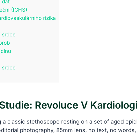
 dat
eční (ICHS)
rdiovaskulárního rizika
í srdce
horob
icínu
o srdce
udie: Revoluce V Kardiologi