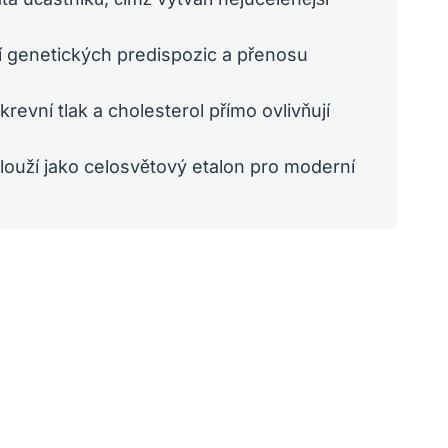
 genetických predispozic a přenosu
evní tlak a cholesterol přímo ovlivňují
slouží jako celosvětový etalon pro moderní