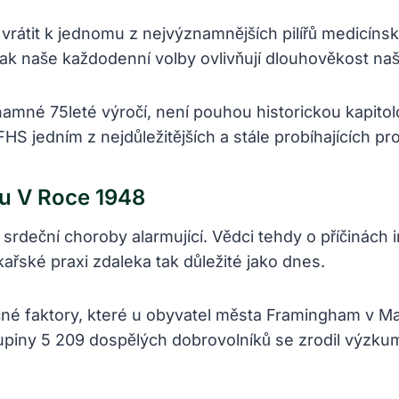
rátit k jednomu z nejvýznamnějších pilířů medicíns
 jak naše každodenní volby ovlivňují dlouhověkost n
ýznamné 75leté výročí, není pouhou historickou kapit
HS jedním z nejdůležitějších a stále probíhajících pro
tu V Roce 1948
srdeční choroby alarmující. Vědci tehdy o příčinách i
kařské praxi zdaleka tak důležité jako dnes.
lečné faktory, které u obyvatel města Framingham v 
upiny 5 209 dospělých dobrovolníků se zrodil výzkum