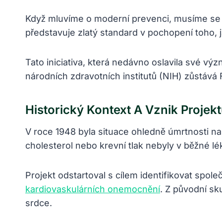
Když mluvíme o moderní prevenci, musíme se v
představuje zlatý standard v pochopení toho,
Tato iniciativa, která nedávno oslavila své v
národních zdravotních institutů (NIH) zůstává F
Historický Kontext A Vznik Projek
V roce 1948 byla situace ohledně úmrtnosti na 
cholesterol nebo krevní tlak nebyly v běžné lé
Projekt odstartoval s cílem identifikovat spo
kardiovaskulárních onemocnění
. Z původní sk
srdce.