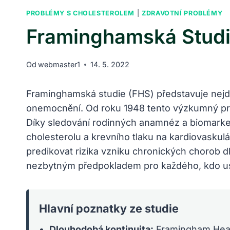
PROBLÉMY S CHOLESTEROLEM
|
ZDRAVOTNÍ PROBLÉMY
Framinghamská Studie
Od
webmaster1
14. 5. 2022
Framinghamská studie (FHS) představuje nejdůle
onemocnění. Od roku 1948 tento výzkumný proje
Díky sledování rodinných anamnéz a biomarkerů 
cholesterolu a krevního tlaku na kardiovaskulá
predikovat rizika vzniku chronických chorob d
nezbytným předpokladem pro každého, kdo usil
Hlavní poznatky ze studie
Dlouhodobá kontinuita:
Framingham Heart 