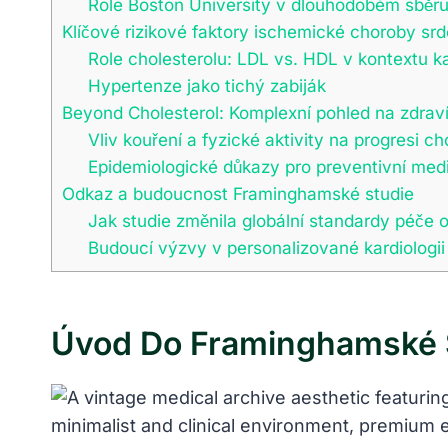
Role Boston University v dlouhodobém sběru
Klíčové rizikové faktory ischemické choroby srd
Role cholesterolu: LDL vs. HDL v kontextu ka
Hypertenze jako tichý zabiják
Beyond Cholesterol: Komplexní pohled na zdrav
Vliv kouření a fyzické aktivity na progresi c
Epidemiologické důkazy pro preventivní med
Odkaz a budoucnost Framinghamské studie
Jak studie změnila globální standardy péče 
Budoucí výzvy v personalizované kardiologii
Úvod Do Framinghamské St