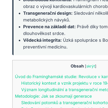
obraz o vývoji kardiovaskulárních chorob
Transgenerační design:
Sledování několi
metabolických návyků.
Prevence na základě dat:
Právě díky tomu
dlouhověkost srdce.
Vědecká integrita:
Úzká spolupráce s Bost
preventivní medicínu.
Obsah
[
skrýt
]
Úvod do Framinghamské studie: Revoluce v kard
Historický kontext a vznik projektu v roce 1
Význam longitudinální a transgenerační met
Metodologie: Jak se zkoumají generace
Sledování potomků a transgenerační kohorto