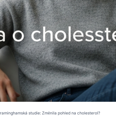
raminghamská studie: Změnila pohled na cholesterol?