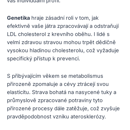
váš individuální profil.
Genetika
hraje zásadní roli v tom, jak
efektivně vaše játra zpracovávají a odstraňují
LDL cholesterol z krevního oběhu. I lidé s
velmi zdravou stravou mohou trpět dědičně
vysokou hladinou cholesterolu, což vyžaduje
specifický přístup k prevenci.
S přibývajícím věkem se metabolismus
přirozeně zpomaluje a cévy ztrácejí svou
elasticitu. Strava bohatá na nasycené tuky a
průmyslově zpracované potraviny tyto
přirozené procesy dále zatěžuje, což zvyšuje
pravděpodobnost vzniku aterosklerózy.